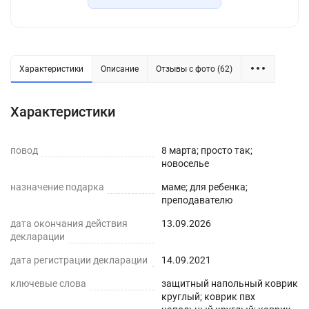
подложки под рабочий или письменный стол и,
конечно, для компьютерного кресла в детской
или офисе. Защитный коврик под кресло
надежно прилегает и не скользит при
Характеристики
Описание
Отзывы с фото (62)
использовании, при этом не препятствует
скольжению компьютерного кресла. Коврик ПВХ
Характеристики
не требует специального ухода, легко моется, не
рвется, не мутнеет, устойчив к ежедневному
повод
вытиранию. В некоторых вариантах возможен
8 марта; просто так;
новоселье
легкий запах, который уходит через 2-3 дня.
Размер ПВХ коврика вырезается больше на 2-3
назначение подарка
маме; для ребенка;
преподавателю
см - для последующей усадки. Весь ассортимент
Вы можете увидеть в нашем магазине Decojoy.
дата окончания действия
13.09.2026
декларации
Приятных покупок!
дата регистрации декларации
14.09.2021
ключевые слова
защитный напольный коврик
круглый; коврик пвх