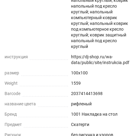
напольный круглый; коврик
напольный под кресло
круглый; напольный
компьютерный коврик
круглый; напольный коврик
под компьютерное кресло
круглый; коврик защитный
напольный под кресло
круглый
инструкция
https://dj-shop.ru/wa-
data/public/site/instrukcia.pdf
размер
100x100
Weight
1559
Barcode
2037414413698
название цвета
рифленый
Бренд
1001 Накладка на стол
Предмет
Скатерти
Рисунок
без рисунка и узоров