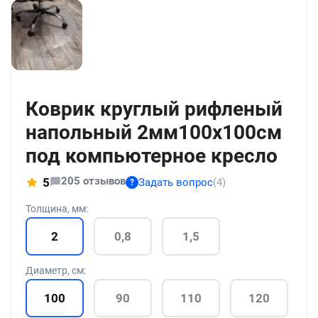
+3
Коврик круглый рифленый
напольный 2мм100x100см
под компьютерное кресло
205 отзывов
5
Задать вопрос
(4)
?
Толщина, мм:
2
0,8
1,5
Диаметр, см:
100
90
110
120