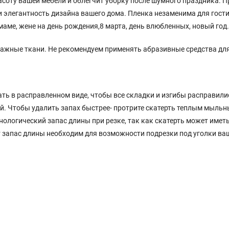
соту вашей мебели и облегчит уборку после шумного праздника. Про
и элегантность дизайна вашего дома. Пленка незаменима для гост
аме, жене на день рождения,8 марта, день влюбленных, новый год.
ажные ткани. Не рекомендуем применять абразивные средства для
ть в расправленном виде, чтобы все складки и изгибы расправили
ей. Чтобы удалить запах быстрее- протрите скатерть теплым мыль
хнологический запас длины при резке, так как скатерть может имет
т запас длины необходим для возможности подрезки под уголки ваш