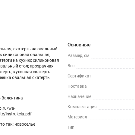
о (290)
Инструкция
Вопросы о товаре
Основные
льная; скатерть на овальный
ть силиконовая овальная;
Размер, см
атерти на кухню; силиконовая
Вес
овальный стол; прозрачная
терть; кухонная скатерть
Сертификат
еенка овальная скатерть
Поставка
Назначение
о Валентина
Комплектация
op.ru/wa-
te/instrukcia.pdf
Материал
сто так; новоселье
Тип