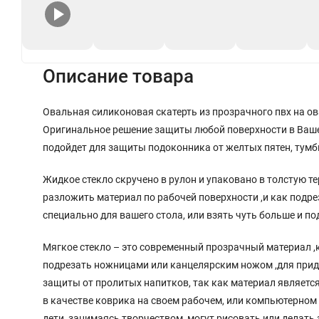
+
Описание товара
Овальная силиконовая скатерть из прозрачного пвх на ов
Оригинальное решение защиты любой поверхности в Вашем
подойдет для защиты подоконника от желтых пятен, тумбы
Жидкое стекло скручено в рулон и упаковано в толстую 
разложить материал по рабочей поверхности ,и как подр
специально для вашего стола, или взять чуть больше и по
Мягкое стекло – это современный прозрачный материал ,к
подрезать ножницами или канцелярским ножом ,для прида
защиты от пролитых напитков, так как материал является
в качестве коврика на своем рабочем, или компьютерном с
дети ,занимаясь творчеством, могут рисовать или делать