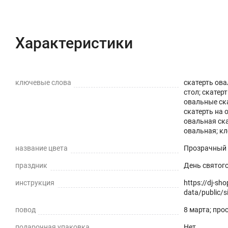
Характеристики
Описание
Отзывы с фот
Характеристики
ключевые слова
скатерть ова
стол; скатер
овальные ск
скатерть на 
овальная ска
овальная; кл
название цвета
Прозрачный
праздник
День святог
инструкция
https://dj-sh
data/public/si
повод
8 марта; про
подарочная упаковка
Нет