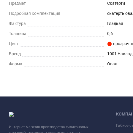
Предмет
Скатерти
Подробная комплектация
скатерть овал
Фактура
Гладкая
Толщина
0,6
Цвет
прозрачн
Бренд
1001 Наклад
Форма
Овал
КОМПА
Гибкое с
Интернет магазин производства силиконовых