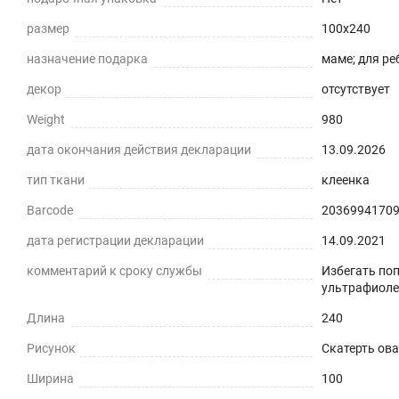
размер
100x240
назначение подарка
маме; для ре
декор
отсутствует
Weight
980
дата окончания действия декларации
13.09.2026
тип ткани
клеенка
Barcode
2036994170
дата регистрации декларации
14.09.2021
комментарий к сроку службы
Избегать по
ультрафиоле
Длина
240
Рисунок
Скатерть ова
Ширина
100