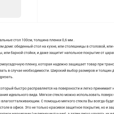
22
альные стол 100см, толщина пленки 0,6 мм .
 доме: обеденный стол на кухне, или столешницы в столовой, или
, или барной стойки, и даже защитит напольное покрытие от цара
термоусадочную пленку, которая надежно защищает товар при тран
езать в случае необходимости. Широкий выбор размеров и толщин
дрезать.
оторый быстро расправляется на поверхности и легко принимает н
ния идеального вида. Мягкое стекло можно использовать поверх бе
 влагоотталкивающим. С помощью мягкого стекла Вы всегда будете 
толе в офисе. Это не только красивое защитное покрытие, но и за
 записи маркерами (не перманентными), а затем легко удалять их 