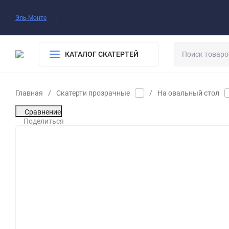
О нас
Доставка​
Оплата
Контакты
Воп
Эль-Монте
КАТАЛОГ СКАТЕРТЕЙ
Главная
/
Скатерти прозрачные
/
На овальный стол
Сравнение
Поделиться