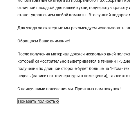
Использование скатерти из прозрачного ПВХ сохранит кра
отличной находкой для вашей кухни, подчеркнув красоту 
станет украшением любой комнаты. Это лучший подарок м
Для ухода за скатертью мы рекомендуем использовать вл
Обращаем Ваше внимание!
После получения материал должен несколько дней полежа
который самостоятельно выветривается в течении 1-5 дн
получении по длинной стороне будет больше на 1-2см - те
недель (зависит от температуры в помещении), также это
С наилучшими пожеланиями. Приятных вам покупок!
Показать полностью