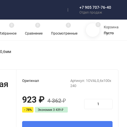
+7 905 707-76-40
Отзывы
Отдел продаж
0
0
0
0
Корзина
Пусто
Избранное
Сравнение
Просмотренные
 0,6мм
Оригинал
Артикул:
1OVAL0,6x100x
ая
240
923
₽
4 362
₽
- 78%
Экономия
3 439
₽