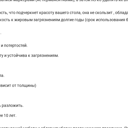
ть, что подчеркнет красоту вашего стола, она не скользит , обла
йкость к жировым загрязнениям долгие годы (срок использования бо
.
и потертостей.
у и устойчива к загрязнениям.
ла.
ависит от толщины)
ь разложить.
е 10 лет.