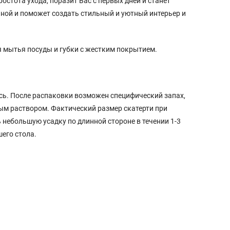
стота ухода, поразит Вас с первых дней и станет
иной и поможет создать стильный и уютный интерьер и
 мытья посуды и губки с жестким покрытием.
сь. После распаковки возможен специфический запах,
ным раствором. Фактический размер скатерти при
ь небольшую усадку по длинной стороне в течении 1-3
его стола.