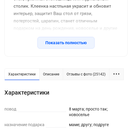
столик. Клеенка настльная украсит и обновит
интерьер, защитит Ваш стол от грязи,
потертостей, царапин, станет отличным
подарком на день рождения, новоселье и другие
семейные праздники, включая новый год.
Защитное покрытие изготовлено из
Показать полностью
качественной клеенки с красивым рисунком, его
легко подрезать до нужных размеров или
закруглить углы. Внимание: мы оставляем запас
2-3 см к указанному размеру на усадку.
Характеристики
Описание
Отзывы с фото (25142)
Характеристики
повод
8 марта; просто так;
новоселье
назначение подарка
маме; другу; подруге