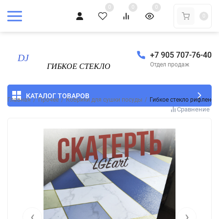
0
0
0
0
+7 905 707-76-40
Отдел продаж
КАТАЛОГ ТОВАРОВ
Главная
/
Прочее
/
Коврики для сушки посуды
/
Гибкое стекло рифленое
Сравнение
‹
›