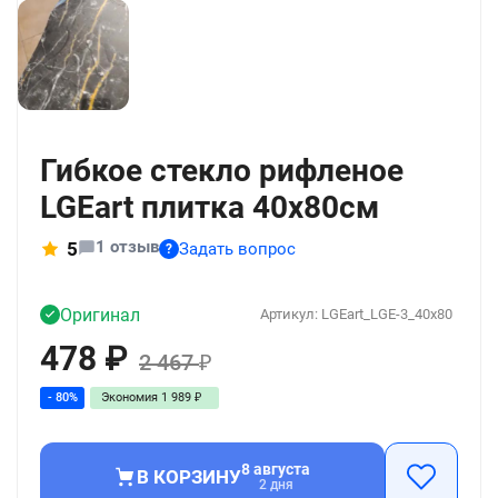
+1392
Гибкое стекло рифленое
LGEart плитка 40x80см
1 отзыв
5
Задать вопрос
?
Оригинал
Артикул:
LGEart_LGE-3_40x80
478
₽
2 467
₽
- 80%
Экономия
1 989
₽
8 августа
В КОРЗИНУ
2 дня