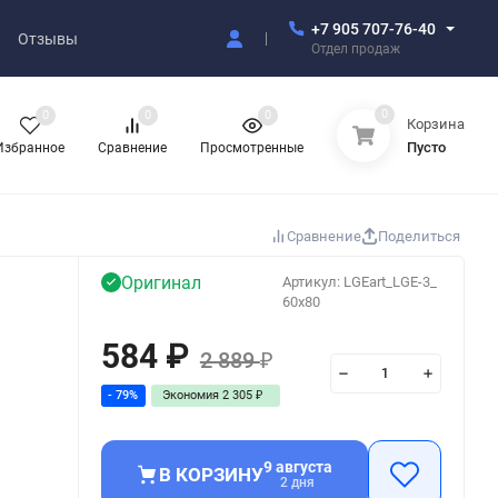
+7 905 707-76-40
Отзывы
Отдел продаж
0
0
0
0
Корзина
Пусто
Избранное
Сравнение
Просмотренные
Сравнение
Поделиться
Оригинал
Артикул:
LGEart_LGE-3_
60x80
584
₽
2 889
₽
- 79%
Экономия
2 305
₽
9 августа
В КОРЗИНУ
2 дня