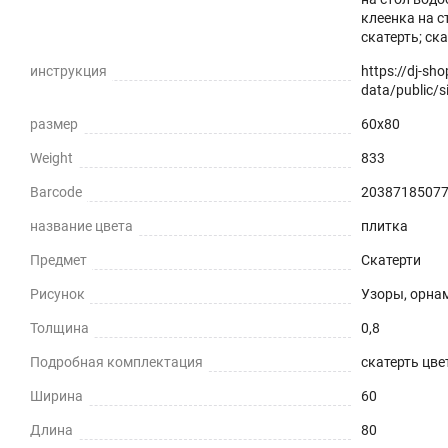
клеенка на с
скатерть; ск
инструкция
https://dj-sh
data/public/si
размер
60x80
Weight
833
Barcode
2038718507
название цвета
плитка
Предмет
Скатерти
Рисунок
Узоры, орна
Толщина
0,8
Подробная комплектация
скатерть цвет
Ширина
60
Длина
80