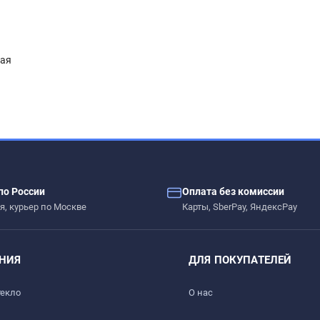
ная
по России
Оплата без комиссии
я, курьер по Москве
Карты, SberPay, ЯндексPay
НИЯ
ДЛЯ ПОКУПАТЕЛЕЙ
текло
О нас