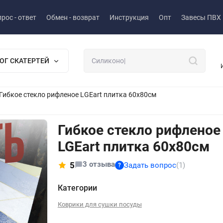
рос - ответ
Обмен - возврат
Инструкция
Опт
Завесы ПВХ
ОГ СКАТЕРТЕЙ
Гибкое стекло рифленое LGEart плитка 60x80см
Гибкое стекло рифленое
LGEart плитка 60x80см
3 отзыва
5
Задать вопрос
(1)
?
Категории
Коврики для сушки посуды