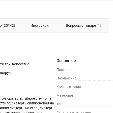
о (25142)
Инструкция
Вопросы о товаре
(1)
Основные
сто так; новоселье
Поставка
 подруге
Назначение
Комплектация
Материал
тол; скатерть; гибкое стекло на
 стекло; скатерть силиконовая на
Тип
новая скатерть на стол ; скатерть
Страна изготовитель
оотталкивающая; скатерть