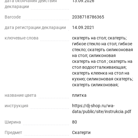
дата окончания действия
13.09.2026
декларации
Barcode
2038718786365
дата регистрации декларации
14.09.2021
ключевые слова
скатерть на стол; скатерть;
гибкое стекло на стол; гибкое
стекло; скатерть силиконовая
на стол; силиконовая
скатерть на стол ; скатерть на
стол водоотталкивающая;
скатерть клеенка на стол на
кухню; силиконовая скатерть;
скатерть силиконовая;
название цвета
плитка
инструкция
https://dj-shop.ru/wa-
data/public/site/instrukcia.pdf
Ширина
80
Предмет
Скатерти