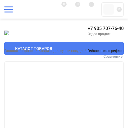
0
0
0
0
+7 905 707-76-40
Отдел продаж
КАТАЛОГ ТОВАРОВ
Главная
/
Прочее
/
Коврики для сушки посуды
/
Гибкое стекло рифленое
Сравнение