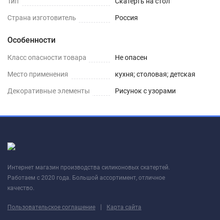
Тип
Скатерть на стол
Страна изготовитель
Россия
Особенности
Класс опасности товара
Не опасен
Место применения
кухня; столовая; детская
Декоративные элементы
Рисунок с узорами
Интернет магазин производства силиконовых скатертей.
Работаем с 2020 года. Большой ассортимент, отличное
качество.
|
Пользовательское соглашение
Карта сайта