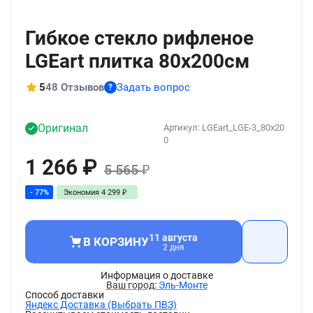
+7
Гибкое стекло рифленое
LGEart плитка 80x200см
5
48 Отзывов
Задать вопрос
?
Оригинал
Артикул:
LGEart_LGE-3_80x20
0
1 266
₽
5 565
₽
- 77%
Экономия
4 299
₽
11 августа
В КОРЗИНУ
2 дня
Информация о доставке
Эль-Монте
Способ доставки
Яндекс Доставка (Выбрать ПВЗ)