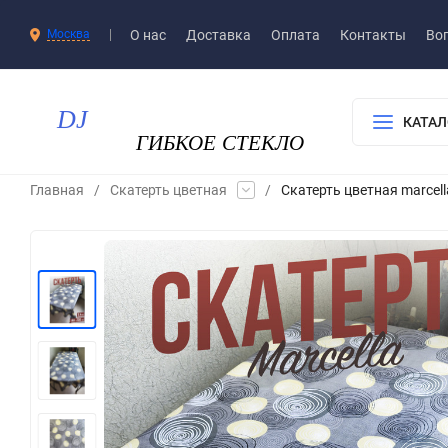
О нас
Доставка​
Оплата
Контакты
Воп
Москва
КАТАЛ
Главная
/
Скатерть цветная
/
Скатерть цветная marcel