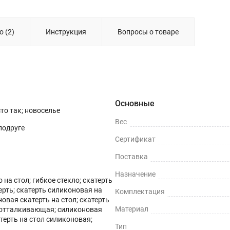
 (2)
Инструкция
Вопросы о товаре
Основные
сто так; новоселье
Вес
 подруге
Сертификат
Поставка
Назначение
 на стол; гибкое стекло; скатерть
терть; скатерть силиконовая на
Комплектация
новая скатерть на стол; скатерть
Материал
оотталкивающая; силиконовая
атерть на стол силиконовая;
Тип