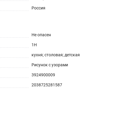
Россия
Не опасен
1H
кухня; столовая; детская
Рисунок с узорами
3924900009
2038725281587