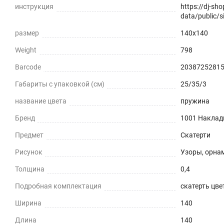
инструкция
https://dj-sh
data/public/si
размер
140x140
Weight
798
Barcode
2038725281
Габариты с упаковкой (см)
25/35/3
название цвета
пружина
Бренд
1001 Наклад
Предмет
Скатерти
Рисунок
Узоры, орна
Толщина
0,4
Подробная комплектация
скатерть цвет
Ширина
140
Длина
140