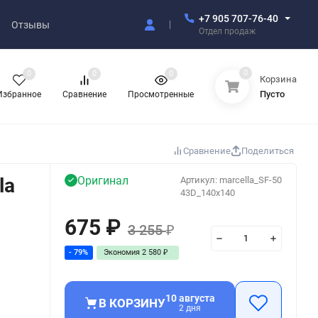
+7 905 707-76-40
Отзывы
Отдел продаж
0
0
0
0
Корзина
Пусто
Избранное
Сравнение
Просмотренные
Сравнение
Поделиться
la
Оригинал
Артикул:
marcella_SF-50
43D_140x140
675
₽
3 255
₽
- 79%
Экономия
2 580
₽
10 августа
В КОРЗИНУ
2 дня