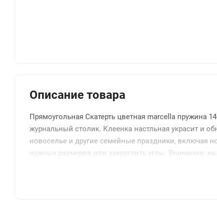
Описание товара
Прямоугольная Скатерть цветная marcella пружина 1
журнальный столик. Клеенка настльная украсит и обн
новоселье и другие семейные праздники, включая но
нужных размеров или закруглить углы. Внимание: мы 