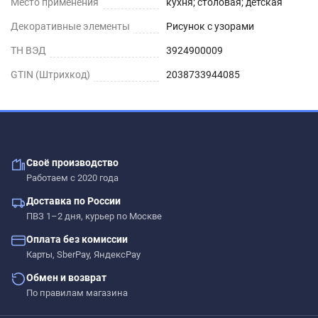
Место применения
кухня; столовая; детская
Декоративные элементы
Рисунок с узорами
ТН ВЭД
3924900009
GTIN (Штрихкод)
2038733944085
Своё производство
Работаем с 2020 года
Доставка по России
ПВЗ 1–2 дня, курьер по Москве
Оплата без комиссии
Карты, SberPay, ЯндексPay
Обмен и возврат
По правилам магазина