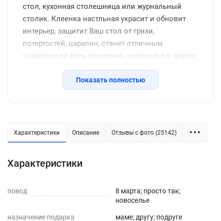
стол, кухонная столешница или журнальный
столик. Клеенка настльная украсит и обновит
интерьер, защитит Ваш стол от грязи,
потертостей, царапин, станет отличным
подарком на день рождения, новоселье и другие
семейные праздники, включая новый год.
Защитное покрытие изготовлено из
Показать полностью
качественной клеенки с красивым рисунком, его
легко подрезать до нужных размеров или
закруглить углы. Внимание: мы оставляем запас
2-3 см к указанному размеру на усадку.
Характеристики
Описание
Отзывы с фото (25142)
Характеристики
повод
8 марта; просто так;
новоселье
назначение подарка
маме; другу; подруге