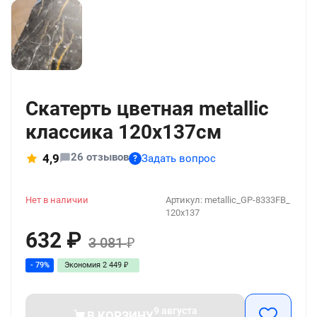
+1392
Скатерть цветная metallic
классика 120x137см
26 отзывов
4,9
Задать вопрос
?
Нет в наличии
Артикул:
metallic_GP-8333FB_
120x137
632
₽
3 081
₽
- 79%
Экономия
2 449
₽
9 августа
В КОРЗИНУ