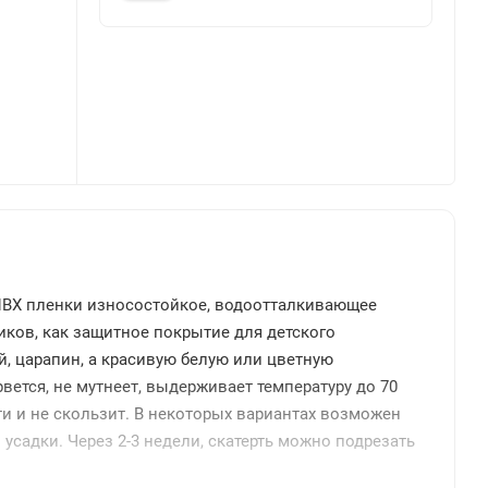
 ПВХ пленки износостойкое, водоотталкивающее
иков, как защитное покрытие для детского
й, царапин, а красивую белую или цветную
 рвется, не мутнеет, выдерживает температуру до 70
и и не скользит. В некоторых вариантах возможен
 усадки. Через 2-3 недели, скатерть можно подрезать