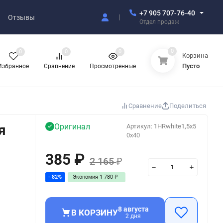
+7 905 707-76-40
Отзывы
Отдел продаж
0
0
0
0
Корзина
Пусто
Избранное
Сравнение
Просмотренные
Сравнение
Поделиться
я
Оригинал
Артикул:
1HRwhite1,5x5
0x40
385
₽
2 165
₽
- 82%
Экономия
1 780
₽
8 августа
В КОРЗИНУ
2 дня