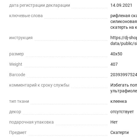
дата регистрации декларации
14.09.2021
ключевые слова
рифленая ска
силиконовая 
скатерть на 
инструкция
https://dj-sh
data/public/si
размер
40x50
Weight
407
Barcode
2039399752
комментарий к сроку службы
Избегать по
ультрафиоле
тип ткани
клеенка
декор
отсутствует
подарочная упаковка
Нет
Предмет
Скатерти