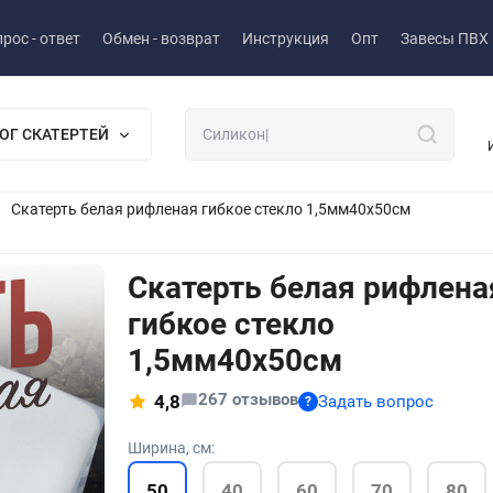
рос - ответ
Обмен - возврат
Инструкция
Опт
Завесы ПВХ
ОГ СКАТЕРТЕЙ
Скатерть белая рифленая гибкое стекло 1,5мм40x50см
Скатерть белая рифлена
гибкое стекло
1,5мм40x50см
267 отзывов
4,8
Задать вопрос
?
Ширина, см:
50
40
60
70
80