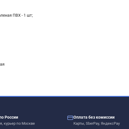
леная ПВХ - 1 шт;
ная
по России
Оплата без комиссии
я, курьер по Москве
Карты, SberPay, ЯндексPay