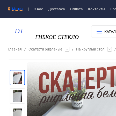
О нас
Доставка​
Оплата
Контакты
Воп
Москва
КАТАЛ
Главная
/
Скатерти рифленые
/
На круглый стол
/