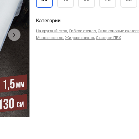
Категории
,
,
На круглый стол
Гибкое стекло
Силиконовые скатер
›
,
,
Мягкое стекло
Жидкое стекло
Скатерть ПВХ