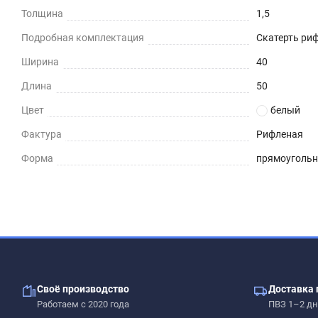
Толщина
1,5
Подробная комплектация
Скатерть риф
Ширина
40
Длина
50
Цвет
белый
Фактура
Рифленая
Форма
прямоуголь
Своё производство
Доставка 
Работаем с 2020 года
ПВЗ 1–2 дн