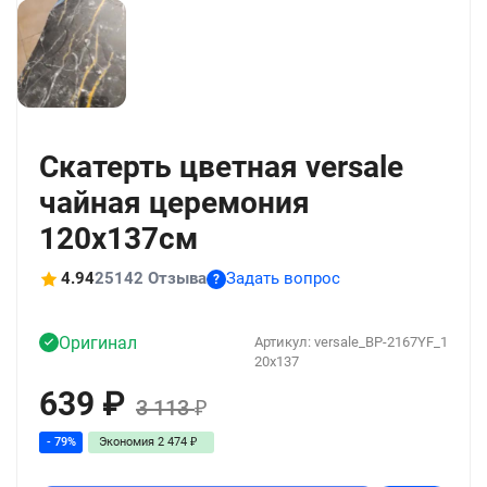
+1392
Скатерть цветная versale
чайная церемония
120x137см
4.94
25142 Отзыва
Задать вопрос
?
Оригинал
Артикул:
versale_BP-2167YF_1
20x137
639
₽
3 113
₽
- 79%
Экономия
2 474
₽