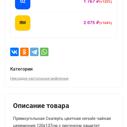
OZ
1 767 ₽
(+125%)
ЯМ
2 075 ₽
(+164%)
Категории
Накладки настольные рифленые
Описание товара
Прямоугольная Скатерть цветная versale чайная
церемония 120x137см с рисунком защитит