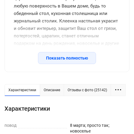
любую поверхность в Вашем доме, будь то
обеденный стол, кухонная столешница или
журнальный столик. Клеенка настльная украсит
и обновит интерьер, защитит Ваш стол от грязи,
потертостей, царапин, станет отличным
подарком на день рождения, новоселье и другие
семейные праздники, включая новый год.
Защитное покрытие изготовлено из
Показать полностью
качественной клеенки с красивым рисунком, его
легко подрезать до нужных размеров или
закруглить углы. Внимание: мы оставляем запас
2-3 см к указанному размеру на усадку.
Характеристики
Описание
Отзывы с фото (25142)
Характеристики
повод
8 марта; просто так;
новоселье