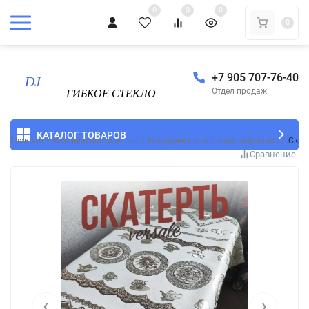
0
0
0
0
+7 905 707-76-40
Отдел продаж
КАТАЛОГ ТОВАРОВ
Главная
/
Коврики настольные
/
Накладки настольные рифленые
/
Скат
Сравнение
‹
›