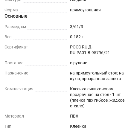
Форма
прямоугольная
ПОДХОДИТ ДЛЯ ЛЮБОГО ИНТЕРЬЕРА
Основные
Можно устанавливать на любые плоские
Размер, см
3/61/3
поверхности - дерево, стекло, пластик, мрамор,
Вес
0.182 г
гранит, металл и текстиль.
Сертификат
РОСС RU Д-
ОБЕДЕННЫЙ СТОЛ
RU.РА01.В.95796/21
Поставка
в рулоне
СТОЛЕШНИЦЫ
Назначение
на прямоугольный стол; на
кухю; прозрачная защита
СТОЛЫ СО СКАТЕРТЬЮ
Комплектация
Клеенка силиконовая
РАБОЧИЙ СТОЛ
прозрачная на стол - 1 шт
(пленка пвх гибкое, жидкое
стекло)
ЖУРНАЛЬНЫЙ СТОЛ
Материал
ПВХ
ДЕТСКИЙ СТОЛ
Тип
Клеенка