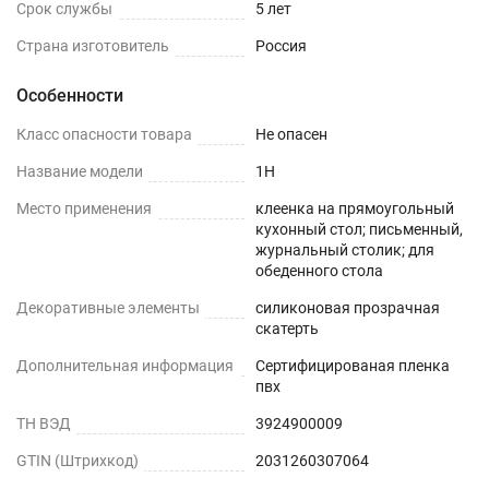
ПОДГОТОВКА К ИСПОЛЬЗОВАНИЮ
Срок службы
5 лет
на текстурированном столе или скатерти
Страна изготовитель
Россия
Особенности
Шаг 1
Класс опасности товара
Не опасен
Сразу после распаковки пленки может
присутствовать слабый быстро выветриваемый
Название модели
1H
запах. Перед использованием пленки, протрите
Место применения
клеенка на прямоугольный
её поверхность влажной салфеткой с мыльным
кухонный стол; письменный,
журнальный столик; для
раствором.
обеденного стола
Шаг 2
Декоративные элементы
силиконовая прозрачная
скатерть
Дайте высохнуть – запах выветривается
Дополнительная информация
Сертифицированая пленка
максимум через 1-2 дня.
пвх
ТН ВЭД
3924900009
Шаг 3
GTIN (Штрихкод)
2031260307064
Уложите пленку заворачивающимися краями