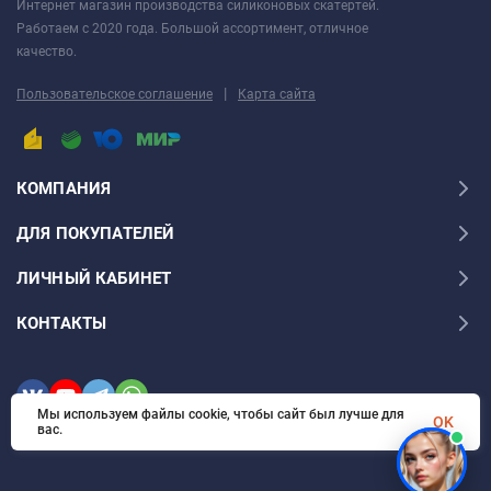
Интернет магазин производства силиконовых скатертей.
Работаем с 2020 года. Большой ассортимент, отличное
ПЛЕНКА С ЗАПАСОМ
качество.
Начальное положение и после утяжки через
|
Пользовательское соглашение
Карта сайта
месяц
ПЛЕНКА БЕЗ ЗАПАСА
КОМПАНИЯ
КОГДА, ЗАЧЕМ И КАК ПОДРЕЗАТЬ?
ДЛЯ ПОКУПАТЕЛЕЙ
Подрезка пленки по окончательному размеру
ЛИЧНЫЙ КАБИНЕТ
производится самостоятельно, по достижении
отрезом неподвижного состояния, не ранее чем
КОНТАКТЫ
через месяц с момента укладки на поверхность.
Технология подреза приведена в видео ниже.
Мы используем файлы cookie, чтобы сайт был лучше для
OK
ПЛЕНКА ТОНЬШЕ, ЧЕМ УКАЗАНО?
вас.
Пленка толщиной 1,5 - 2,5 мм может казаться