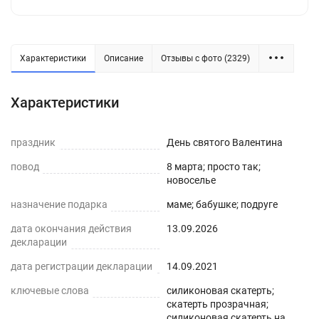
Характеристики
Описание
Отзывы с фото (2329)
Силиконовая прозрачная скатерть -
Характеристики
практичное решение для защиты плоских
горизонтальных поверхностей и скатертей, а
праздник
День святого Валентина
также для улучшения их внешнего вида. Для
повод
8 марта; просто так;
производства используется экологически
новоселье
чистый ПВХ-материал с характеристиками
назначение подарка
маме; бабушке; подруге
водонепроницаемости, нескользкости,
дата окончания действия
13.09.2026
термостойкости (максимум до 70°С).
декларации
ПРЕИМУЩЕСТВА ГИБКОГО СТЕКЛА
дата регистрации декларации
14.09.2021
ключевые слова
силиконовая скатерть;
Легко мыть и протирать
скатерть прозрачная;
силиконовая скатерть на