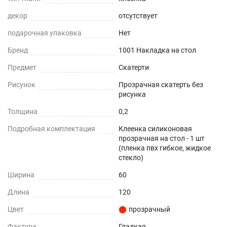
декор
отсутствует
Не желтеет со временем
подарочная упаковка
Нет
При использовании в помещении
Бренд
1001 Накладка на стол
Не нужно клеить
Предмет
Скатерти
Рисунок
Прозрачная скатерть без
Прочность и износостойкость
рисунка
Защита поверхностей от механических
Толщина
0,2
повреждений – сколы, вмятины, царапины.
Подробная комплектация
Клеенка силиконовая
прозрачная на стол - 1 шт
Термостойкость
(пленка пвх гибкое, жидкое
стекло)
До +70°С.
Ширина
60
Влагостойкость
Длина
120
Цвет
прозрачный
Защита поверхности вашего стола от воды и
пролитых жидкостей.
Фактура
Гладкая