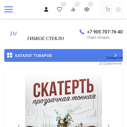
0
0
0
0
+7 905 707-76-40
Отдел продаж
КАТАЛОГ ТОВАРОВ
Главная
/
Скатерти прозрачные
/
На прямоугольный стол
/
Гибкое стек
Сравнение
‹
›