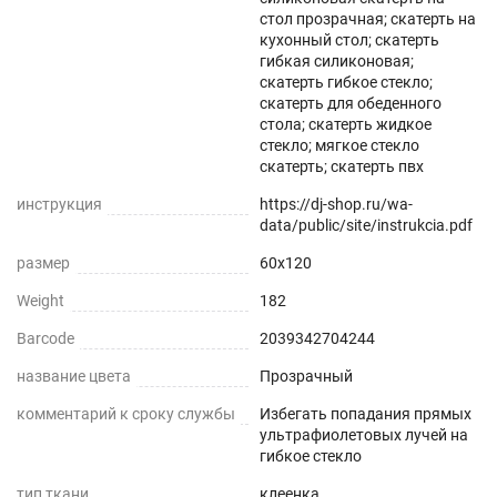
Защита поверхности стола от отпечатков
стол прозрачная; скатерть на
пальцев, пыли, грязи и пятен жира.
кухонный стол; скатерть
гибкая силиконовая;
скатерть гибкое стекло;
Прозрачная и Гибкая
скатерть для обеденного
стола; скатерть жидкое
Не скрывает натуральный цвет вашего стола
стекло; мягкое стекло
или скатерти.
скатерть; скатерть пвх
инструкция
https://dj-shop.ru/wa-
Звукопоглощение
data/public/site/instrukcia.pdf
Приглушает звон столовых приборов.
размер
60x120
Weight
182
Долговечно
Barcode
2039342704244
До 5 лет использования
название цвета
Прозрачный
Безопасно
комментарий к сроку службы
Избегать попадания прямых
ультрафиолетовых лучей на
Для людей и животных
гибкое стекло
тип ткани
клеенка
Гипоаллергенно