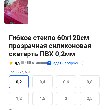
+211
Гибкое стекло 60x120см
прозрачная силиконовая
скатерть ПВХ 0,2мм
450 отзывов
4,9
Задать вопрос
(58)
?
Толщина, мм:
0,2
0,4
0,6
0,8
1,2
1,5
2
2,5