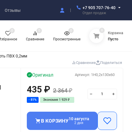
+7 905 707-76-40
Отзывы
Отдел продаж
0
0
0
0
Корзина
Пусто
Избранное
Сравнение
Просмотренные
рть ПВХ 0,2мм
Сравнение
Поделиться
Оригинал
Артикул:
1H0,2x130x60
я
435
₽
2 364
₽
- 81%
Экономия
1 929
₽
10 августа
В КОРЗИНУ
2 дня