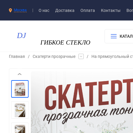
О нас
Доставка​
Оплата
Контакты
Воп
Москва
КАТАЛ
Главная
/
Скатерти прозрачные
/
На прямоугольный с
‹