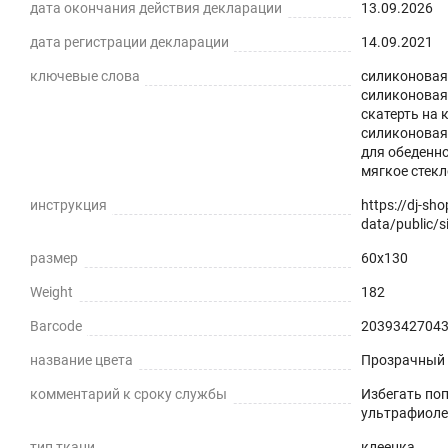
дата окончания действия декларации
13.09.2026
дата регистрации декларации
14.09.2021
ключевые слова
силиконовая 
силиконовая 
Силиконовая прозрачная скатерть -
скатерть на 
силиконовая;
практичное решение для защиты плоских горизонталь
для обеденно
мягкое стекл
экологически чистый ПВХ-материал с характеристика
инструкция
https://dj-sh
ПРЕИМУЩЕСТВА ГИБКОГО СТЕКЛА
data/public/si
размер
60x130
Легко мыть и протирать
Weight
182
Защита поверхности стола от отпечатков пальцев, пы
Barcode
2039342704
Прозрачная и Гибкая
название цвета
Прозрачный
Не скрывает натуральный цвет вашего стола или ска
комментарий к сроку службы
Избегать по
ультрафиоле
Звукопоглощение
тип ткани
клеенка