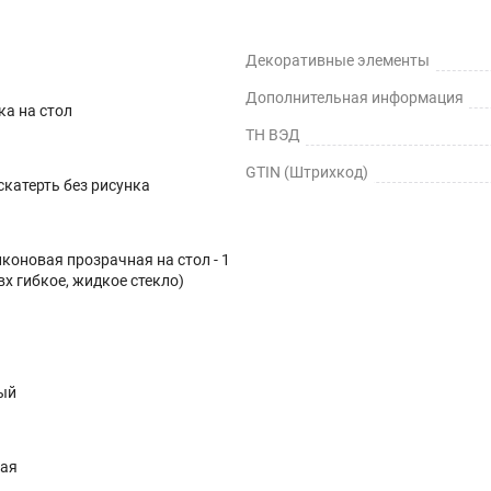
Декоративные элементы
Дополнительная информация
ка на стол
ТН ВЭД
GTIN (Штрихкод)
катерть без рисунка
коновая прозрачная на стол - 1
вх гибкое, жидкое стекло)
ый
ная