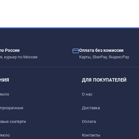
– сколы, вмятины, царапины.
по России
Оплата без комиссии
я, курьер по Москве
Карты, SberPay, ЯндексPay
ых жидкостей.
НИЯ
ДЛЯ ПОКУПАТЕЛЕЙ
 дерево, стекло, пластик, мрамор, гранит, металл и текстиль
текло
О нас
 прозрачные
Доставка​
вые скатерти
Оплата
текло
Контакты