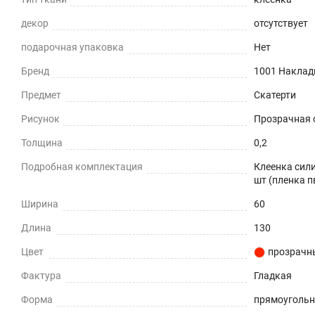
Приглушает звон столовых приборов.
декор
отсутствует
подарочная упаковка
Нет
Долговечно
Бренд
1001 Наклад
До 5 лет использования
Предмет
Скатерти
Безопасно
Рисунок
Прозрачная с
Для людей и животных
Толщина
0,2
Подробная комплектация
Клеенка сили
Гипоаллергенно
шт (пленка п
Не желтеет со временем
Ширина
60
Длина
130
При использовании в помещении
Цвет
прозрачн
Не нужно клеить
Фактура
Гладкая
Прочность и износостойкость
Форма
прямоуголь