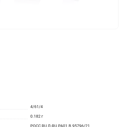
4/61/4
0.182 г
РОСС RU Д-RU.РА01.В.95796/21