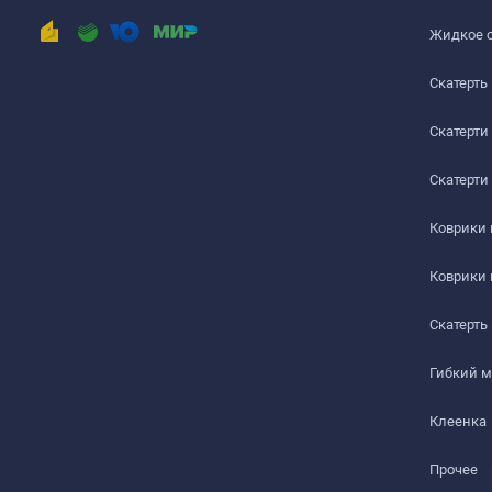
РАБОЧИЙ СТОЛ
Жидкое 
ЖУРНАЛЬНЫЙ СТОЛ
Скатерть
ДЕТСКИЙ СТОЛ
Скатерти
ПОДГОТОВКА К ИСПОЛЬЗОВАНИЮ
Скатерти
на текстурированном столе или скатерти
Коврики
Шаг 1
Коврики
Сразу после распаковки пленки может присутствова
салфеткой с мыльным раствором.
Скатерть
Шаг 2
Гибкий 
Дайте высохнуть – запах выветривается максимум чер
Клеенка
Шаг 3
Прочее