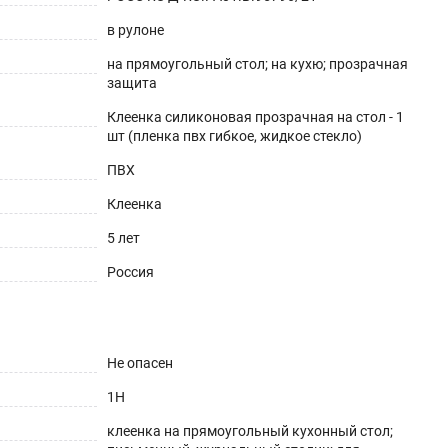
в рулоне
на прямоугольный стол; на кухю; прозрачная
защита
Клеенка силиконовая прозрачная на стол - 1
шт (пленка пвх гибкое, жидкое стекло)
ешнего вида. Для производства используется
ПВХ
аксимум до 70°С).
Клеенка
5 лет
Россия
Не опасен
1H
клеенка на прямоугольный кухонный стол;