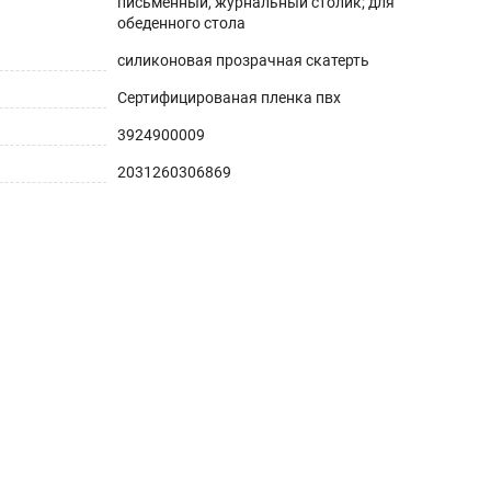
письменный, журнальный столик; для
обеденного стола
силиконовая прозрачная скатерть
Сертифицированая пленка пвх
3924900009
2031260306869