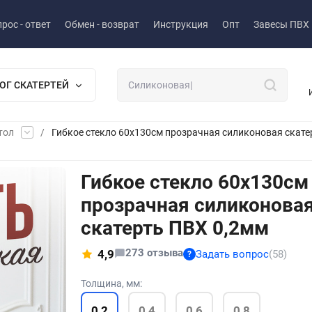
рос - ответ
Обмен - возврат
Инструкция
Опт
Завесы ПВХ
ОГ СКАТЕРТЕЙ
тол
/
Гибкое стекло 60x130см прозрачная силиконовая скате
Гибкое стекло 60x130см
прозрачная силиконова
скатерть ПВХ 0,2мм
273 отзыва
4,9
Задать вопрос
(58)
?
Толщина, мм:
0,2
0,4
0,6
0,8