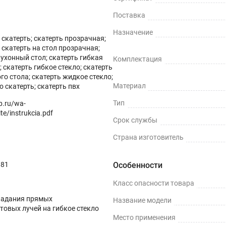
Поставка
Назначение
скатерть; скатерть прозрачная;
скатерть на стол прозрачная;
кухонный стол; скатерть гибкая
Комплектация
 скатерть гибкое стекло; скатерть
ных поверхностей и скатертей, а также для улучшения их вн
го стола; скатерть жидкое стекло;
Материал
о скатерть; скатерть пвх
ми водонепроницаемости, нескользкости, термостойкости (м
Тип
op.ru/wa-
te/instrukcia.pdf
Срок службы
Страна изготовитель
ли, грязи и пятен жира.
381
Особенности
Класс опасности товара
терти.
падания прямых
Название модели
товых лучей на гибкое стекло
Место применения