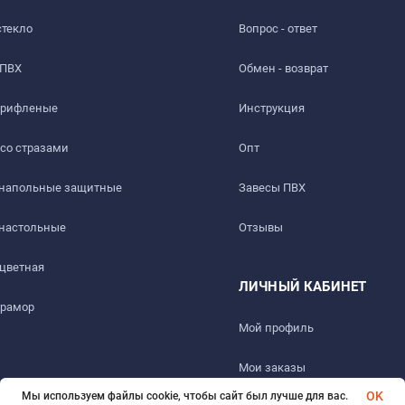
стекло
Вопрос - ответ
 ПВХ
Обмен - возврат
 рифленые
Инструкция
 со стразами
Опт
 напольные защитные
Завесы ПВХ
 настольные
Отзывы
ть слабый быстро выветриваемый запах. Перед использовани
 цветная
ЛИЧНЫЙ КАБИНЕТ
мрамор
Мой профиль
ез 1-2 дня.
Мои заказы
OK
Мы используем файлы cookie, чтобы сайт был лучше для вас.