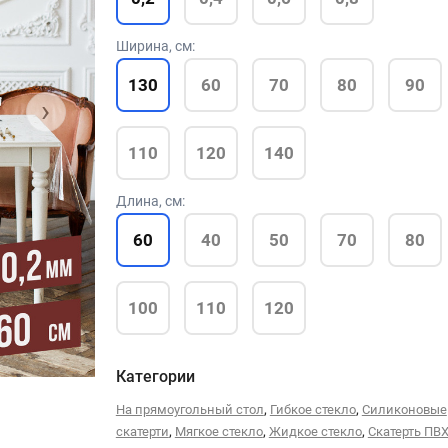
Ширина, см:
130
60
70
80
90
›
110
120
140
Длина, см:
60
40
50
70
80
100
110
120
Категории
,
,
На прямоугольный стол
Гибкое стекло
Силиконовые
,
,
,
скатерти
Мягкое стекло
Жидкое стекло
Скатерть ПВ