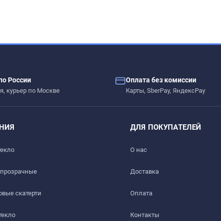
– сколы, вмятины, царапины.
по России
Оплата без комиссии
я, курьер по Москве
Карты, SberPay, ЯндексPay
ых жидкостей.
НИЯ
ДЛЯ ПОКУПАТЕЛЕЙ
 дерево, стекло, пластик, мрамор, гранит, металл и текстиль
текло
О нас
 прозрачные
Доставка​
вые скатерти
Оплата
текло
Контакты