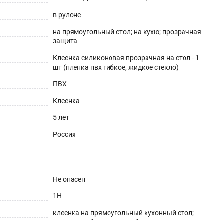
в рулоне
на прямоугольный стол; на кухю; прозрачная
защита
Клеенка силиконовая прозрачная на стол - 1
шт (пленка пвх гибкое, жидкое стекло)
ешнего вида. Для производства используется
ПВХ
аксимум до 70°С).
Клеенка
5 лет
Россия
Не опасен
1H
клеенка на прямоугольный кухонный стол;