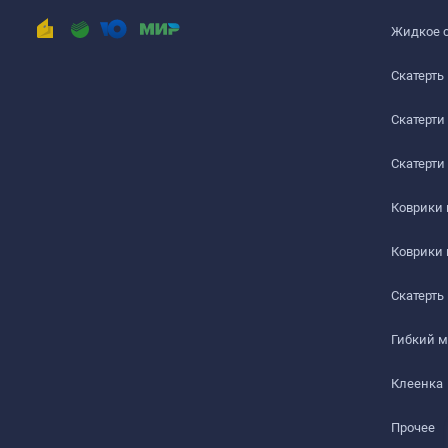
РАБОЧИЙ СТОЛ
Жидкое 
ЖУРНАЛЬНЫЙ СТОЛ
Скатерть
ДЕТСКИЙ СТОЛ
Скатерти
ПОДГОТОВКА К ИСПОЛЬЗОВАНИЮ
Скатерти
на текстурированном столе или скатерти
Коврики
Шаг 1
Коврики
Сразу после распаковки пленки может присутствова
салфеткой с мыльным раствором.
Скатерть
Шаг 2
Гибкий 
Дайте высохнуть – запах выветривается максимум чер
Клеенка
Шаг 3
Прочее