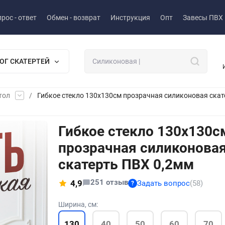
рос - ответ
Обмен - возврат
Инструкция
Опт
Завесы ПВХ
ОГ СКАТЕРТЕЙ
тол
/
Гибкое стекло 130x130см прозрачная силиконовая скат
Гибкое стекло 130x130с
прозрачная силиконова
скатерть ПВХ 0,2мм
251 отзыв
4,9
Задать вопрос
(58)
?
Ширина, см:
130
40
50
60
70