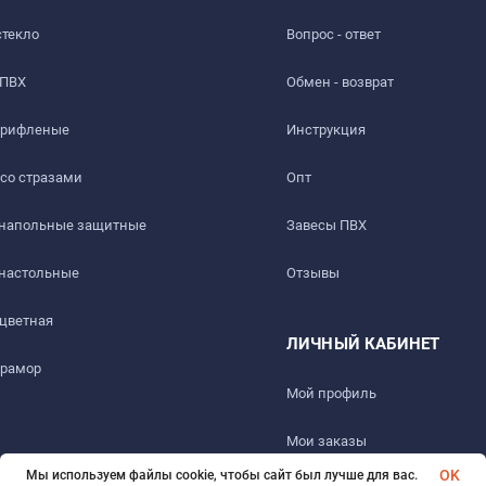
стекло
Вопрос - ответ
 ПВХ
Обмен - возврат
 рифленые
Инструкция
 со стразами
Опт
 напольные защитные
Завесы ПВХ
 настольные
Отзывы
ть слабый быстро выветриваемый запах. Перед использовани
 цветная
ЛИЧНЫЙ КАБИНЕТ
мрамор
Мой профиль
ез 1-2 дня.
Мои заказы
OK
Мы используем файлы cookie, чтобы сайт был лучше для вас.