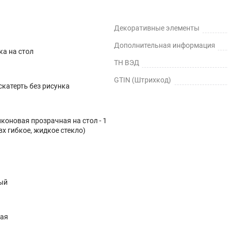
Декоративные элементы
Дополнительная информация
ка на стол
ТН ВЭД
GTIN (Штрихкод)
катерть без рисунка
коновая прозрачная на стол - 1
вх гибкое, жидкое стекло)
ый
ная