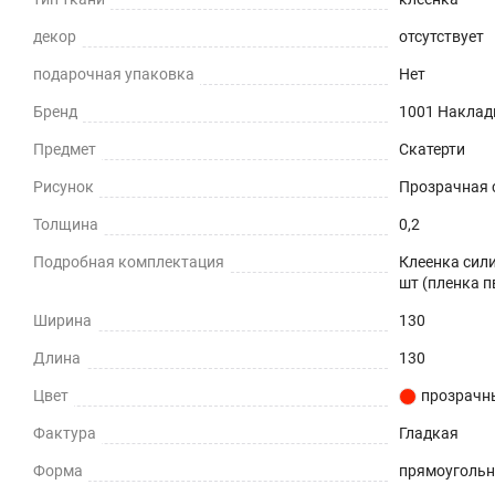
Приглушает звон столовых приборов.
декор
отсутствует
подарочная упаковка
Нет
Долговечно
Бренд
1001 Наклад
До 5 лет использования
Предмет
Скатерти
Безопасно
Рисунок
Прозрачная с
Для людей и животных
Толщина
0,2
Подробная комплектация
Клеенка сили
Гипоаллергенно
шт (пленка п
Не желтеет со временем
Ширина
130
Длина
130
При использовании в помещении
Цвет
прозрачн
Не нужно клеить
Фактура
Гладкая
Прочность и износостойкость
Форма
прямоуголь