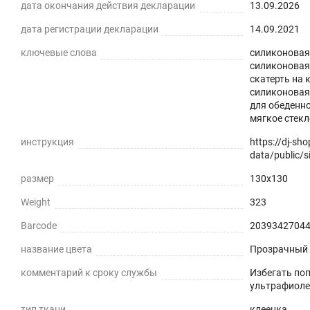
дата окончания действия декларации
13.09.2026
дата регистрации декларации
14.09.2021
ключевые слова
силиконовая 
силиконовая 
Силиконовая прозрачная скатерть -
скатерть на 
силиконовая;
практичное решение для защиты плоских горизонталь
для обеденно
мягкое стекл
экологически чистый ПВХ-материал с характеристика
инструкция
https://dj-sh
ПРЕИМУЩЕСТВА ГИБКОГО СТЕКЛА
data/public/si
размер
130x130
Легко мыть и протирать
Weight
323
Защита поверхности стола от отпечатков пальцев, пы
Barcode
2039342704
Прозрачная и Гибкая
название цвета
Прозрачный
Не скрывает натуральный цвет вашего стола или ска
комментарий к сроку службы
Избегать по
ультрафиоле
Звукопоглощение
тип ткани
клеенка