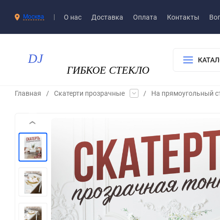
О нас
Доставка​
Оплата
Контакты
Воп
Москва
КАТАЛ
Главная
/
Скатерти прозрачные
/
На прямоугольный с
‹