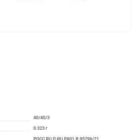
40/40/3
0.323 г
РОСС RU Д-RU.РА01.В.95796/21