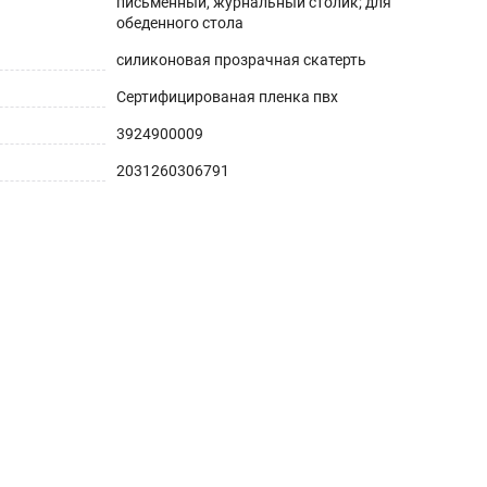
письменный, журнальный столик; для
обеденного стола
силиконовая прозрачная скатерть
Сертифицированая пленка пвх
3924900009
2031260306791