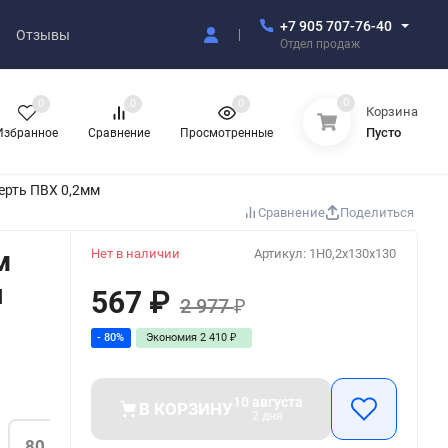
+7 905 707-76-40
Отзывы
Отдел продаж
0
0
0
0
Корзина
Пусто
Избранное
Сравнение
Просмотренные
ерть ПВХ 0,2мм
Сравнение
Поделиться
м
Нет в наличии
Артикул:
1H0,2x130x130
я
567
₽
2 977
₽
- 80%
Экономия
2 410
₽
10 августа
В КОРЗИНУ
2 дня
80