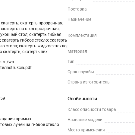
Поставка
Назначение
скатерть; скатерть прозрачная;
скатерть на стол прозрачная;
кухонный стол; скатерть гибкая
Комплектация
 скатерть гибкое стекло; скатерть
ных поверхностей и скатертей, а также для улучшения их вн
го стола; скатерть жидкое стекло;
Материал
о скатерть; скатерть пвх
ми водонепроницаемости, нескользкости, термостойкости (м
Тип
op.ru/wa-
te/instrukcia.pdf
Срок службы
Страна изготовитель
ли, грязи и пятен жира.
459
Особенности
Класс опасности товара
терти.
падания прямых
Название модели
товых лучей на гибкое стекло
Место применения