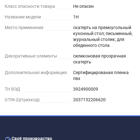
Класс опасности товара
Не опасен
Сразу после распаковки пленки может
присутствовать слабый быстро выветриваемый
Название модели
1H
запах. Перед использованием пленки, протрите
Место применения
скатерть на прямоугольный
её поверхность влажной салфеткой с мыльным
кухонный стол; письменный,
журнальный столик; для
раствором.
обеденного стола
Шаг 2
Декоративные элементы
силиконовая прозрачная
скатерть
Дайте высохнуть – запах выветривается
Дополнительная информация
Сертифицированая пленка
максимум через 1-2 дня.
пвх
ТН ВЭД
3924900009
Шаг 3
GTIN (Штрихкод)
2037152206620
Уложите пленку заворачивающимися краями
вниз. Дополнительное закрепление не
требуется.
ИНСТРУКЦИЯ ПО УСТАНОВКЕ
Своё производство