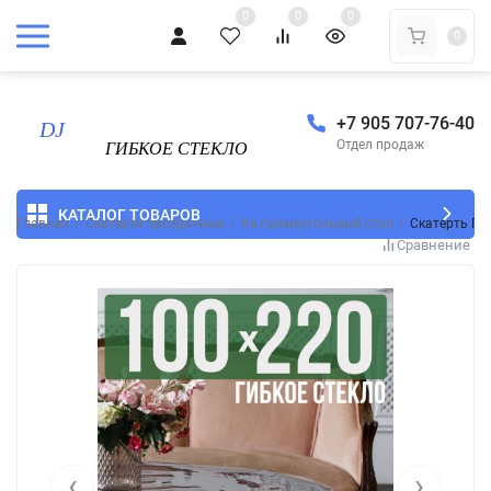
0
0
0
0
+7 905 707-76-40
Отдел продаж
КАТАЛОГ ТОВАРОВ
Главная
/
Скатерти прозрачные
/
На прямоугольный стол
/
Скатерть ПВ
Сравнение
‹
›