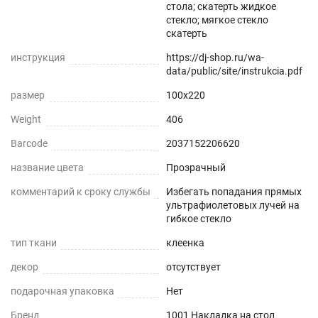
стола; скатерть жидкое
Не скрывает натуральный цвет вашего стола
стекло; мягкое стекло
или скатерти.
скатерть
инструкция
https://dj-shop.ru/wa-
Звукопоглощение
data/public/site/instrukcia.pdf
Приглушает звон столовых приборов.
размер
100x220
Weight
406
Долговечно
Barcode
2037152206620
До 5 лет использования
название цвета
Прозрачный
Безопасно
комментарий к сроку службы
Избегать попадания прямых
ультрафиолетовых лучей на
Для людей и животных
гибкое стекло
тип ткани
клеенка
Гипоаллергенно
декор
отсутствует
Не желтеет со временем
подарочная упаковка
Нет
При использовании в помещении
Бренд
1001 Накладка на стол