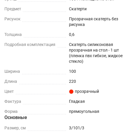
Не нужно клеить
Предмет
Скатерти
Рисунок
Прозрачная скатерть без
Прочность и износостойкость
рисунка
Защита поверхностей от механических
Толщина
0,6
повреждений – сколы, вмятины, царапины.
Подробная комплектация
Скатерть силиконовая
прозрачная на стол - 1 шт
Термостойкость
(пленка пвх гибкое, жидкое
стекло)
До +70°С.
Ширина
100
Влагостойкость
Длина
220
Цвет
прозрачный
Защита поверхности вашего стола от воды и
пролитых жидкостей.
Фактура
Гладкая
Форма
прямоугольная
ПОДХОДИТ ДЛЯ ЛЮБОГО ИНТЕРЬЕРА
Основные
Можно устанавливать на любые плоские
Размер, см
3/101/3
поверхности - дерево, стекло, пластик, мрамор,