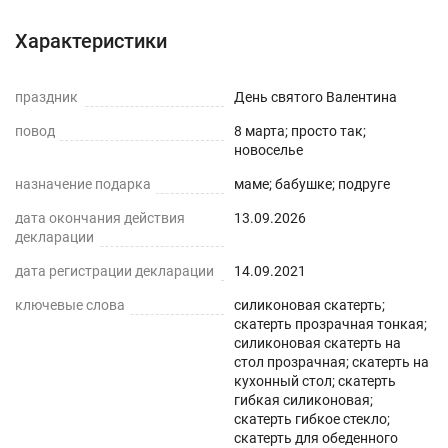
Силиконовая прозрачная скатерть -
Характеристики
практичное решение для защиты плоских
горизонтальных поверхностей и скатертей, а
праздник
День святого Валентина
также для улучшения их внешнего вида. Для
повод
8 марта; просто так;
производства используется экологически
новоселье
чистый ПВХ-материал с характеристиками
назначение подарка
маме; бабушке; подруге
водонепроницаемости, нескользкости,
дата окончания действия
13.09.2026
термостойкости (максимум до 70°С).
декларации
ПРЕИМУЩЕСТВА ГИБКОГО СТЕКЛА
дата регистрации декларации
14.09.2021
ключевые слова
силиконовая скатерть;
Легко мыть и протирать
скатерть прозрачная тонкая;
силиконовая скатерть на
Защита поверхности стола от отпечатков
стол прозрачная; скатерть на
пальцев, пыли, грязи и пятен жира.
кухонный стол; скатерть
гибкая силиконовая;
скатерть гибкое стекло;
Прозрачная и Гибкая
скатерть для обеденного