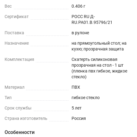
Вес
0.406 г
гранит, металл и текстиль.
Сертификат
РОСС RU Д-
ОБЕДЕННЫЙ СТОЛ
RU.РА01.В.95796/21
Поставка
в рулоне
СТОЛЕШНИЦЫ
Назначение
на прямоугольный стол; на
кухю; прозрачная защита
СТОЛЫ СО СКАТЕРТЬЮ
Комплектация
Скатерть силиконовая
РАБОЧИЙ СТОЛ
прозрачная на стол - 1 шт
(пленка пвх гибкое, жидкое
стекло)
ЖУРНАЛЬНЫЙ СТОЛ
Материал
ПВХ
ДЕТСКИЙ СТОЛ
Тип
гибкое стекло
ПОДГОТОВКА К ИСПОЛЬЗОВАНИЮ
Срок службы
5 лет
на текстурированном столе или скатерти
Страна изготовитель
Россия
Особенности
Шаг 1