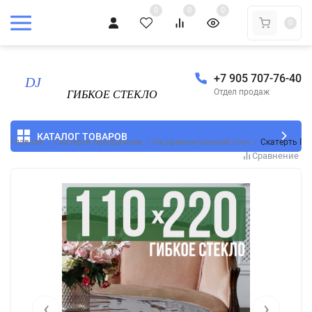
0
0
0
0
+7 905 707-76-40
Отдел продаж
КАТАЛОГ ТОВАРОВ
Главная
/
Скатерти прозрачные
/
На прямоугольный стол
/
Скатерть ПВ
Сравнение
‹
›