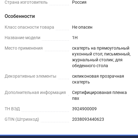
на текстурированном столе или скатерти
Страна изготовитель
Россия
Особенности
Шаг 1
Класс опасности товара
Не опасен
Сразу после распаковки пленки может
присутствовать слабый быстро выветриваемый
Название модели
1H
запах. Перед использованием пленки, протрите
Место применения
скатерть на прямоугольный
её поверхность влажной салфеткой с мыльным
кухонный стол; письменный,
журнальный столик; для
раствором.
обеденного стола
Шаг 2
Декоративные элементы
силиконовая прозрачная
скатерть
Дайте высохнуть – запах выветривается
Дополнительная информация
Сертифицированая пленка
максимум через 1-2 дня.
пвх
ТН ВЭД
3924900009
Шаг 3
GTIN (Штрихкод)
2038093440623
Уложите пленку заворачивающимися краями
вниз. Дополнительное закрепление не