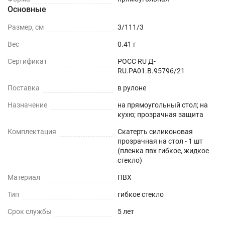
Основные
Можно устанавливать на любые плоские
Размер, см
3/111/3
поверхности - дерево, стекло, пластик, мрамор,
Вес
0.41 г
гранит, металл и текстиль.
Сертификат
РОСС RU Д-
ОБЕДЕННЫЙ СТОЛ
RU.РА01.В.95796/21
Поставка
в рулоне
СТОЛЕШНИЦЫ
Назначение
на прямоугольный стол; на
кухю; прозрачная защита
СТОЛЫ СО СКАТЕРТЬЮ
Комплектация
Скатерть силиконовая
РАБОЧИЙ СТОЛ
прозрачная на стол - 1 шт
(пленка пвх гибкое, жидкое
стекло)
ЖУРНАЛЬНЫЙ СТОЛ
Материал
ПВХ
ДЕТСКИЙ СТОЛ
Тип
гибкое стекло
ПОДГОТОВКА К ИСПОЛЬЗОВАНИЮ
Срок службы
5 лет