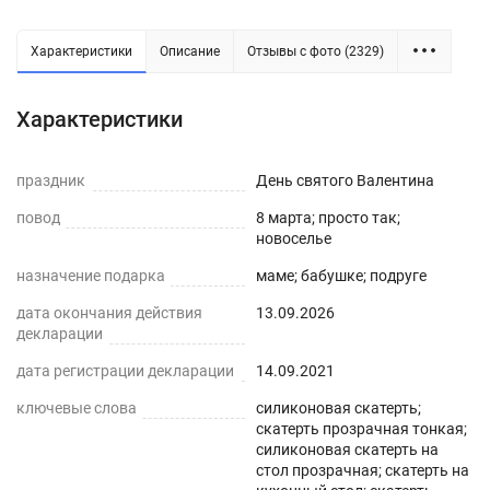
Характеристики
Описание
Отзывы с фото (2329)
Силиконовая прозрачная скатерть -
Характеристики
практичное решение для защиты плоских
горизонтальных поверхностей и скатертей, а
праздник
День святого Валентина
также для улучшения их внешнего вида. Для
повод
8 марта; просто так;
производства используется экологически
новоселье
чистый ПВХ-материал с характеристиками
назначение подарка
маме; бабушке; подруге
водонепроницаемости, нескользкости,
дата окончания действия
13.09.2026
термостойкости (максимум до 70°С).
декларации
ПРЕИМУЩЕСТВА ГИБКОГО СТЕКЛА
дата регистрации декларации
14.09.2021
ключевые слова
силиконовая скатерть;
Легко мыть и протирать
скатерть прозрачная тонкая;
силиконовая скатерть на
Защита поверхности стола от отпечатков
стол прозрачная; скатерть на
пальцев, пыли, грязи и пятен жира.