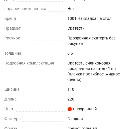
Не желтеет со временем
подарочная упаковка
Нет
При использовании в помещении
Бренд
1001 Накладка на стол
Не нужно клеить
Предмет
Скатерти
Рисунок
Прозрачная скатерть без
Прочность и износостойкость
рисунка
Защита поверхностей от механических
Толщина
0,6
повреждений – сколы, вмятины, царапины.
Подробная комплектация
Скатерть силиконовая
прозрачная на стол - 1 шт
Термостойкость
(пленка пвх гибкое, жидкое
стекло)
До +70°С.
Ширина
110
Влагостойкость
Длина
220
Цвет
прозрачный
Защита поверхности вашего стола от воды и
пролитых жидкостей.
Фактура
Гладкая
Форма
прямоугольная
ПОДХОДИТ ДЛЯ ЛЮБОГО ИНТЕРЬЕРА