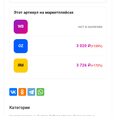
Этот артикул на маркетплейсах
WB
нет в наличии
OZ
3 020 ₽
(+120%)
ЯМ
3 726 ₽
(+172%)
Категории
,
,