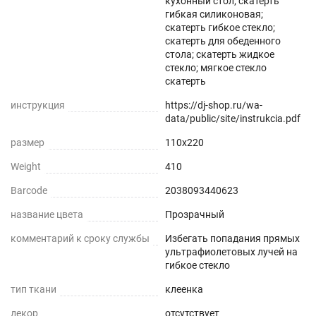
кухонный стол; скатерть
гибкая силиконовая;
скатерть гибкое стекло;
Прозрачная и Гибкая
скатерть для обеденного
стола; скатерть жидкое
Не скрывает натуральный цвет вашего стола
стекло; мягкое стекло
или скатерти.
скатерть
инструкция
https://dj-shop.ru/wa-
Звукопоглощение
data/public/site/instrukcia.pdf
Приглушает звон столовых приборов.
размер
110x220
Weight
410
Долговечно
Barcode
2038093440623
До 5 лет использования
название цвета
Прозрачный
Безопасно
комментарий к сроку службы
Избегать попадания прямых
ультрафиолетовых лучей на
Для людей и животных
гибкое стекло
тип ткани
клеенка
Гипоаллергенно
декор
отсутствует