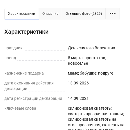
Характеристики
Описание
Отзывы с фото (2329)
Силиконовая прозрачная скатерть -
Характеристики
практичное решение для защиты плоских
горизонтальных поверхностей и скатертей, а
праздник
День святого Валентина
также для улучшения их внешнего вида. Для
повод
8 марта; просто так;
производства используется экологически
новоселье
чистый ПВХ-материал с характеристиками
назначение подарка
маме; бабушке; подруге
водонепроницаемости, нескользкости,
дата окончания действия
13.09.2026
термостойкости (максимум до 70°С).
декларации
ПРЕИМУЩЕСТВА ГИБКОГО СТЕКЛА
дата регистрации декларации
14.09.2021
ключевые слова
силиконовая скатерть;
Легко мыть и протирать
скатерть прозрачная тонкая;
силиконовая скатерть на
Защита поверхности стола от отпечатков
стол прозрачная; скатерть на
пальцев, пыли, грязи и пятен жира.