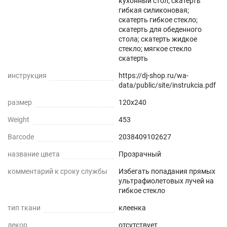
кухонный стол; скатерть
гибкая силиконовая;
скатерть гибкое стекло;
Прозрачная и Гибкая
скатерть для обеденного
стола; скатерть жидкое
Не скрывает натуральный цвет вашего стола
стекло; мягкое стекло
или скатерти.
скатерть
инструкция
https://dj-shop.ru/wa-
Звукопоглощение
data/public/site/instrukcia.pdf
Приглушает звон столовых приборов.
размер
120x240
Weight
453
Долговечно
Barcode
2038409102627
До 5 лет использования
название цвета
Прозрачный
Безопасно
комментарий к сроку службы
Избегать попадания прямых
ультрафиолетовых лучей на
Для людей и животных
гибкое стекло
тип ткани
клеенка
Гипоаллергенно
декор
отсутствует