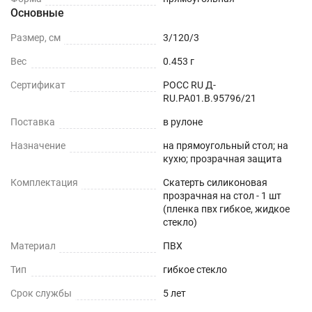
Основные
Можно устанавливать на любые плоские
Размер, см
3/120/3
поверхности - дерево, стекло, пластик, мрамор,
Вес
0.453 г
гранит, металл и текстиль.
Сертификат
РОСС RU Д-
ОБЕДЕННЫЙ СТОЛ
RU.РА01.В.95796/21
Поставка
в рулоне
СТОЛЕШНИЦЫ
Назначение
на прямоугольный стол; на
кухю; прозрачная защита
СТОЛЫ СО СКАТЕРТЬЮ
Комплектация
Скатерть силиконовая
РАБОЧИЙ СТОЛ
прозрачная на стол - 1 шт
(пленка пвх гибкое, жидкое
стекло)
ЖУРНАЛЬНЫЙ СТОЛ
Материал
ПВХ
ДЕТСКИЙ СТОЛ
Тип
гибкое стекло
ПОДГОТОВКА К ИСПОЛЬЗОВАНИЮ
Срок службы
5 лет