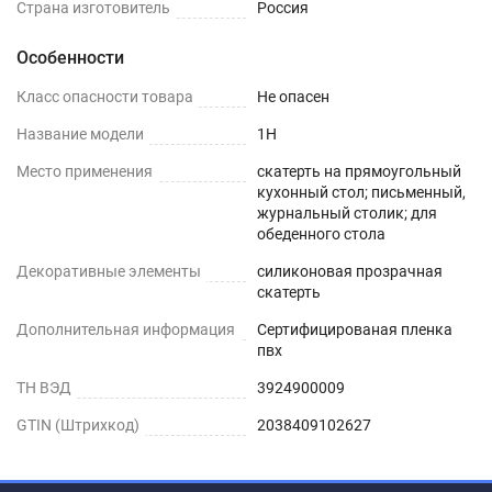
на текстурированном столе или скатерти
Страна изготовитель
Россия
Особенности
Шаг 1
Класс опасности товара
Не опасен
Сразу после распаковки пленки может
присутствовать слабый быстро выветриваемый
Название модели
1H
запах. Перед использованием пленки, протрите
Место применения
скатерть на прямоугольный
её поверхность влажной салфеткой с мыльным
кухонный стол; письменный,
журнальный столик; для
раствором.
обеденного стола
Шаг 2
Декоративные элементы
силиконовая прозрачная
скатерть
Дайте высохнуть – запах выветривается
Дополнительная информация
Сертифицированая пленка
максимум через 1-2 дня.
пвх
ТН ВЭД
3924900009
Шаг 3
GTIN (Штрихкод)
2038409102627
Уложите пленку заворачивающимися краями
вниз. Дополнительное закрепление не