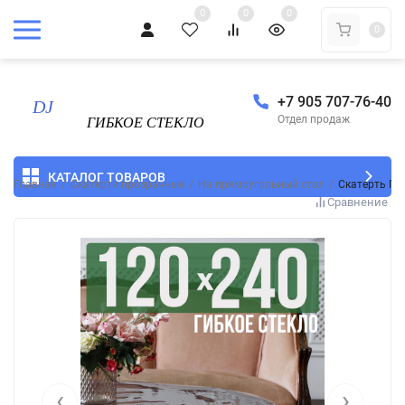
0
0
0
0
+7 905 707-76-40
Отдел продаж
КАТАЛОГ ТОВАРОВ
Главная
/
Скатерти прозрачные
/
На прямоугольный стол
/
Скатерть ПВ
Сравнение
‹
›