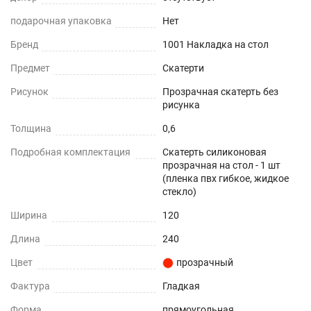
Не желтеет со временем
подарочная упаковка
Нет
При использовании в помещении
Бренд
1001 Накладка на стол
Не нужно клеить
Предмет
Скатерти
Рисунок
Прозрачная скатерть без
Прочность и износостойкость
рисунка
Защита поверхностей от механических
Толщина
0,6
повреждений – сколы, вмятины, царапины.
Подробная комплектация
Скатерть силиконовая
прозрачная на стол - 1 шт
Термостойкость
(пленка пвх гибкое, жидкое
стекло)
До +70°С.
Ширина
120
Влагостойкость
Длина
240
Цвет
прозрачный
Защита поверхности вашего стола от воды и
пролитых жидкостей.
Фактура
Гладкая
Форма
прямоугольная
ПОДХОДИТ ДЛЯ ЛЮБОГО ИНТЕРЬЕРА