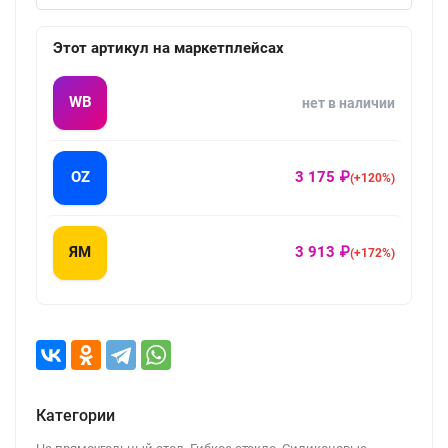
Этот артикул на маркетплейсах
WB
нет в наличии
OZ
3 175 ₽
(+120%)
ЯМ
3 913 ₽
(+172%)
Категории
,
,