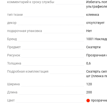
комментарий к сроку службы
Избегать по
Звукопоглощение
ультрафиоле
тип ткани
клеенка
Приглушает звон столовых приборов.
декор
отсутствует
Долговечно
подарочная упаковка
Нет
До 5 лет использования
Бренд
1001 Наклад
Предмет
Скатерти
Безопасно
Рисунок
Прозрачная с
Для людей и животных
Толщина
0,6
Гипоаллергенно
Подробная комплектация
Скатерть сил
шт (пленка п
Не желтеет со временем
Ширина
120
При использовании в помещении
Длина
200
Не нужно клеить
Цвет
прозрачн