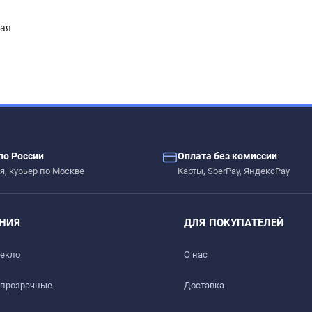
ная
– сколы, вмятины, царапины.
по России
Оплата без комиссии
ых жидкостей.
я, курьер по Москве
Карты, SberPay, ЯндексPay
 дерево, стекло, пластик, мрамор, гранит, металл и текстиль
НИЯ
ДЛЯ ПОКУПАТЕЛЕЙ
текло
О нас
 прозрачные
Доставка​