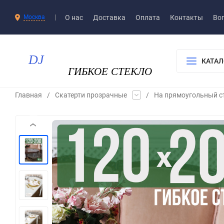
О нас
Доставка​
Оплата
Контакты
Воп
Москва
КАТАЛ
Главная
/
Скатерти прозрачные
/
На прямоугольный с
‹