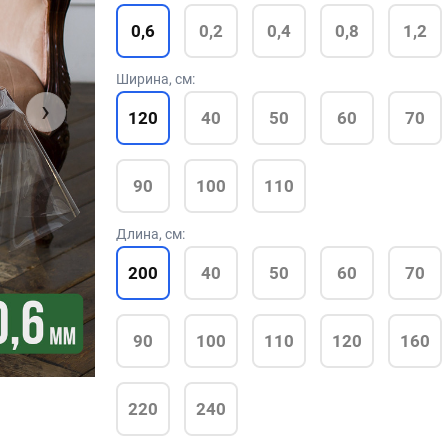
0,6
0,2
0,4
0,8
1,2
Ширина, см:
›
120
40
50
60
70
90
100
110
Длина, см:
200
40
50
60
70
90
100
110
120
160
220
240