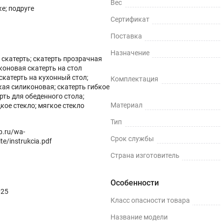
Вес
е; подруге
Сертификат
Поставка
Назначение
скатерть; скатерть прозрачная
коновая скатерть на стол
скатерть на кухонный стол;
Комплектация
кая силиконовая; скатерть гибкое
ных поверхностей и скатертей, а также для улучшения их вн
ерть для обеденного стола;
Материал
кое стекло; мягкое стекло
ми водонепроницаемости, нескользкости, термостойкости (м
Тип
op.ru/wa-
Срок службы
te/instrukcia.pdf
Страна изготовитель
ли, грязи и пятен жира.
Особенности
625
Класс опасности товара
терти.
Название модели