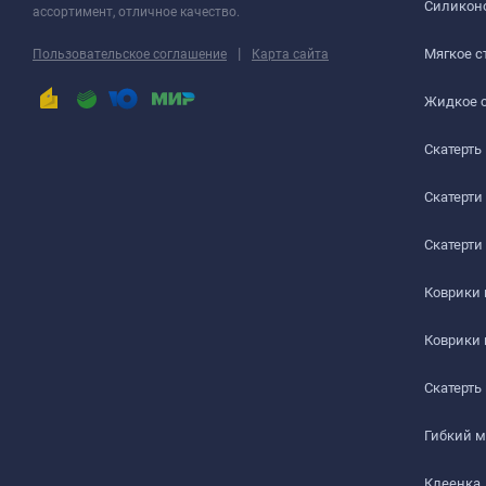
Силиконо
ассортимент, отличное качество.
РАБОЧИЙ СТОЛ
|
Мягкое с
Пользовательское соглашение
Карта сайта
ЖУРНАЛЬНЫЙ СТОЛ
Жидкое 
Скатерть
ДЕТСКИЙ СТОЛ
ПОДГОТОВКА К ИСПОЛЬЗОВАНИЮ
Скатерти
на текстурированном столе или скатерти
Скатерти
Шаг 1
Коврики
Сразу после распаковки пленки может присутствова
Коврики
салфеткой с мыльным раствором.
Скатерть
Шаг 2
Гибкий 
Дайте высохнуть – запах выветривается максимум чер
Клеенка