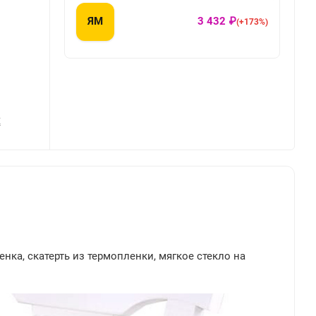
ЯМ
3 432 ₽
(+173%)
Х
енка, скатерть из термопленки, мягкое стекло на