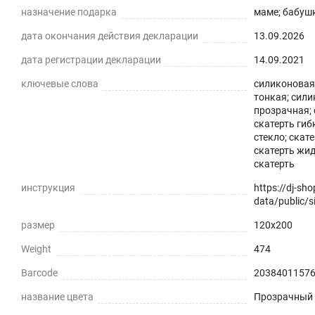
назначение подарка
маме; бабушк
дата окончания действия декларации
13.09.2026
дата регистрации декларации
14.09.2021
ключевые слова
силиконовая 
тонкая; сили
Силиконовая прозрачная скатерть -
прозрачная; 
скатерть гиб
практичное решение для защиты плоских горизонталь
стекло; скат
скатерть жид
экологически чистый ПВХ-материал с характеристика
скатерть
ПРЕИМУЩЕСТВА ГИБКОГО СТЕКЛА
инструкция
https://dj-sh
data/public/si
Легко мыть и протирать
размер
120x200
Защита поверхности стола от отпечатков пальцев, пы
Weight
474
Barcode
2038401157
Прозрачная и Гибкая
название цвета
Прозрачный
Не скрывает натуральный цвет вашего стола или ска