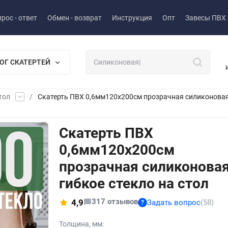
рос - ответ
Обмен - возврат
Инструкция
Опт
Завесы ПВХ
ОГ СКАТЕРТЕЙ
тол
/
Скатерть ПВХ 0,6мм120x200см прозрачная силиконовая -
Скатерть ПВХ
0,6мм120x200см
прозрачная силиконовая
гибкое стекло на стол
317 отзывов
4,9
Задать вопрос
(58)
?
Толщина, мм: