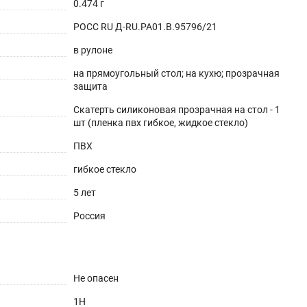
0.474 г
РОСС RU Д-RU.РА01.В.95796/21
в рулоне
на прямоугольный стол; на кухю; прозрачная
защита
Скатерть силиконовая прозрачная на стол - 1
шт (пленка пвх гибкое, жидкое стекло)
ешнего вида. Для производства используется
ПВХ
аксимум до 70°С).
гибкое стекло
5 лет
Россия
Не опасен
1H