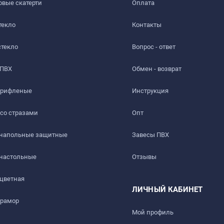
вые скатерти
Оплата
текло
Контакты
стекло
Вопрос - ответ
 ПВХ
Обмен - возврат
 рифленые
Инструкция
 со стразами
Опт
 напольные защитные
Завесы ПВХ
ть слабый быстро выветриваемый запах. Перед использовани
 настольные
Отзывы
 цветная
ЛИЧНЫЙ КАБИНЕТ
мрамор
ез 1-2 дня.
Мой профиль