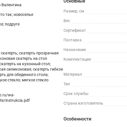
Основные
о Валентина
Размер, см
сто так; новоселье
Вес
е; подруге
Сертификат
Поставка
Назначение
скатерть; скатерть прозрачная
коновая скатерть на стол
Комплектация
скатерть на кухонный стол;
кая силиконовая; скатерть гибкое
ных поверхностей и скатертей, а также для улучшения их вн
Материал
ерть для обеденного стола;
кое стекло; мягкое стекло
ми водонепроницаемости, нескользкости, термостойкости (м
Тип
Срок службы
op.ru/wa-
te/instrukcia.pdf
Страна изготовитель
ли, грязи и пятен жира.
Особенности