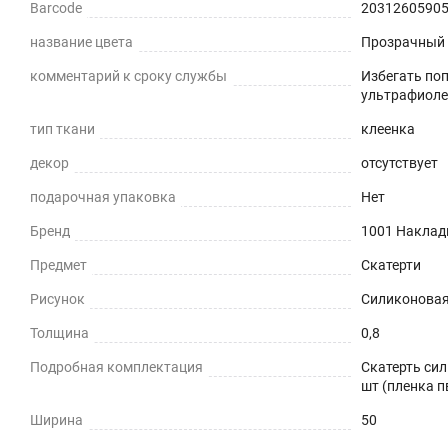
Barcode
2031260590
Прозрачная и Гибкая
название цвета
Прозрачный
Не скрывает натуральный цвет вашего стола или ска
комментарий к сроку службы
Избегать по
Звукопоглощение
ультрафиоле
тип ткани
клеенка
Приглушает звон столовых приборов.
декор
отсутствует
Долговечно
подарочная упаковка
Нет
До 5 лет использования
Бренд
1001 Наклад
Предмет
Скатерти
Безопасно
Рисунок
Силиконовая 
Для людей и животных
Толщина
0,8
Гипоаллергенно
Подробная комплектация
Скатерть сил
шт (пленка п
Не желтеет со временем
Ширина
50
При использовании в помещении