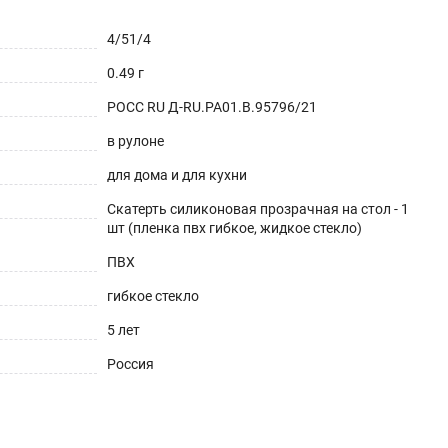
4/51/4
0.49 г
РОСС RU Д-RU.РА01.В.95796/21
в рулоне
для дома и для кухни
Скатерть силиконовая прозрачная на стол - 1
шт (пленка пвх гибкое, жидкое стекло)
ешнего вида. Для производства используется
ПВХ
аксимум до 70°С).
гибкое стекло
5 лет
Россия