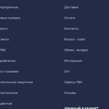
 прозрачные
Доставка​
вые скатерти
Оплата
текло
Контакты
стекло
Вопрос - ответ
 ПВХ
Обмен - возврат
 рифленые
Инструкция
 со стразами
Опт
 напольные защитные
Завесы ПВХ
ть слабый быстро выветриваемый запах. Перед использовани
 настольные
Отзывы
 цветная
ЛИЧНЫЙ КАБИНЕТ