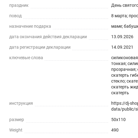
праздник
День святог
повод
8 марта; про
назначение подарка
маме; бабушк
дата окончания действия декларации
13.09.2026
дата регистрации декларации
14.09.2021
ключевые слова
силиконовая 
тонкая; сили
Силиконовая прозрачная скатерть -
прозрачная; 
скатерть гиб
практичное решение для защиты плоских горизонталь
стекло; скат
скатерть жид
экологически чистый ПВХ-материал с характеристика
скатерть
ПРЕИМУЩЕСТВА ГИБКОГО СТЕКЛА
инструкция
https://dj-sh
data/public/si
Легко мыть и протирать
размер
50x110
Защита поверхности стола от отпечатков пальцев, пы
Weight
490