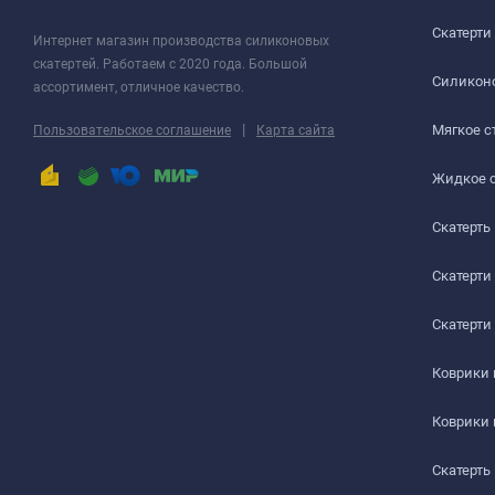
СТОЛЕШНИЦЫ
Скатерти
Интернет магазин производства силиконовых
скатертей. Работаем с 2020 года. Большой
СТОЛЫ СО СКАТЕРТЬЮ
Силиконо
ассортимент, отличное качество.
РАБОЧИЙ СТОЛ
|
Мягкое с
Пользовательское соглашение
Карта сайта
ЖУРНАЛЬНЫЙ СТОЛ
Жидкое 
Скатерть
ДЕТСКИЙ СТОЛ
ПОДГОТОВКА К ИСПОЛЬЗОВАНИЮ
Скатерти
на текстурированном столе или скатерти
Скатерти
Шаг 1
Коврики
Сразу после распаковки пленки может присутствова
Коврики
салфеткой с мыльным раствором.
Скатерть
Шаг 2