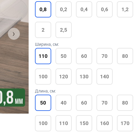
0,8
0,2
0,4
0,6
1,2
2
2,5
›
Ширина, см:
110
50
60
70
80
100
120
130
140
Длина, см:
50
40
60
70
80
100
110
150
160
170