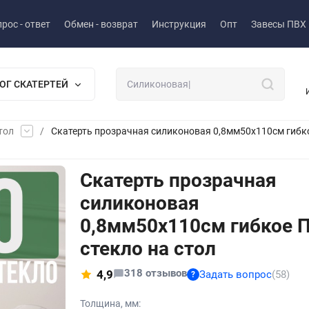
рос - ответ
Обмен - возврат
Инструкция
Опт
Завесы ПВХ
ОГ СКАТЕРТЕЙ
тол
/
Скатерть прозрачная силиконовая 0,8мм50x110см гибко
Скатерть прозрачная
силиконовая
0,8мм50x110см гибкое 
стекло на стол
318 отзывов
4,9
Задать вопрос
(58)
?
Толщина, мм: