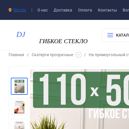
О нас
Доставка​
Оплата
Контакты
Воп
Москва
КАТАЛ
Главная
/
Скатерти прозрачные
/
На прямоугольный с