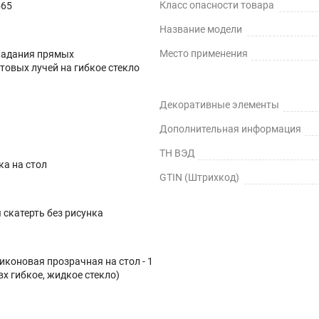
Класс опасности товара
565
Название модели
терти.
Место применения
падания прямых
товых лучей на гибкое стекло
Декоративные элементы
Дополнительная информация
ТН ВЭД
ка на стол
GTIN (Штрихкод)
скатерть без рисунка
иконовая прозрачная на стол - 1
вх гибкое, жидкое стекло)