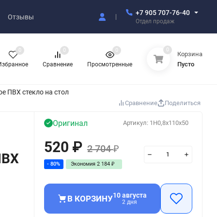
+7 905 707-76-40
Отзывы
Отдел продаж
0
0
0
0
Корзина
Пусто
Избранное
Сравнение
Просмотренные
е ПВХ стекло на стол
Сравнение
Поделиться
Оригинал
Артикул:
1H0,8x110x50
520
₽
2 704
₽
ПВХ
- 80%
Экономия
2 184
₽
10 августа
В КОРЗИНУ
2 дня