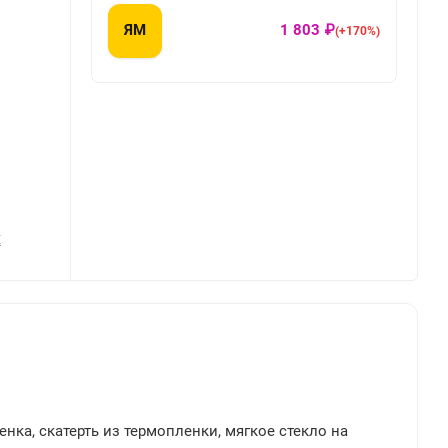
ЯМ
1 803 ₽
(+170%)
Х
енка, скатерть из термопленки, мягкое стекло на