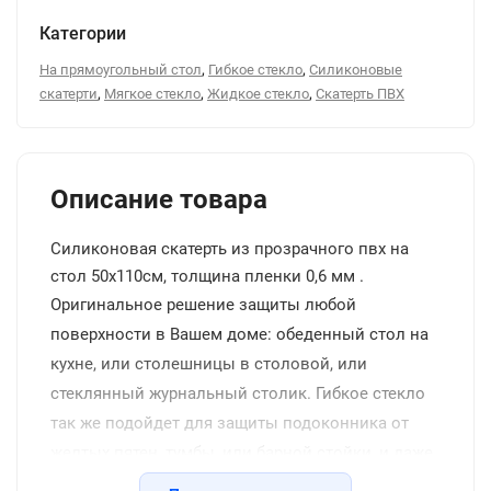
Категории
,
,
На прямоугольный стол
Гибкое стекло
Силиконовые
,
,
,
скатерти
Мягкое стекло
Жидкое стекло
Скатерть ПВХ
Описание товара
Силиконовая скатерть из прозрачного пвх на
стол 50x110см, толщина пленки 0,6 мм .
Оригинальное решение защиты любой
поверхности в Вашем доме: обеденный стол на
кухне, или столешницы в столовой, или
стеклянный журнальный столик. Гибкое стекло
так же подойдет для защиты подоконника от
желтых пятен, тумбы, или барной стойки, и даже
защитит напольное покрытие от царапин стула.