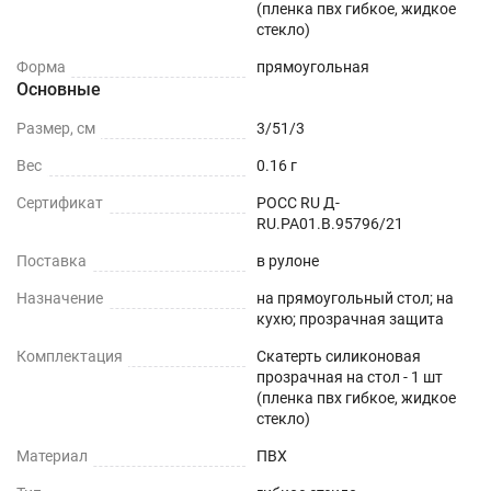
(пленка пвх гибкое, жидкое
кухни и стола.
стекло)
Термостойкость - выдерживает температуру
Форма
прямоугольная
до +70 (зависит от толщины)
Основные
Простота - не требует стирки и обслуживания.
Размер, см
3/51/3
Вес
0.16 г
Гибкость - можно свернуть для хранения и
затем вновь разложить.
Сертификат
РОСС RU Д-
RU.РА01.В.95796/21
Долговечность - срок эффективной
Поставка
в рулоне
эксплуатации более 10 лет.
Назначение
на прямоугольный стол; на
Использование скатерти из прозрачного ПВХ
кухю; прозрачная защита
сохранит красоту вашей мебели и облегчит
Комплектация
Скатерть силиконовая
уборку после шумного праздника. Простота
прозрачная на стол - 1 шт
(пленка пвх гибкое, жидкое
ухода, поразит Вас с первых дней и станет
стекло)
отличной находкой для вашей кухни, подчеркнув
Материал
ПВХ
красоту и элегантность дизайна вашего дома.