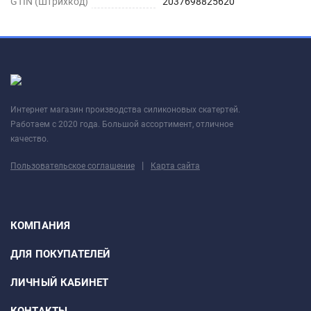
GTIN (Штрихкод)
2037698825620
протрите скатерть теплым мыльным раствором.
Фактический размер скатерти при получении по
длинной стороне будет больше на 1-2см -
технологический запас длины при резке, так как
скатерть может иметь небольшую усадку по
Интернет магазин производства силиконовых скатертей.
длинной стороне в течении 1-3 недель (зависит
Работаем с 2020 года. Большой ассортимент, отличное
от температуры в помещении), также этот запас
качество.
длины необходим для возможности подрезки
|
Пользовательское соглашение
под уголки вашего стола.
Карта сайта
С наилучшими пожеланиями. Приятных вам
покупок!
КОМПАНИЯ
ДЛЯ ПОКУПАТЕЛЕЙ
ЛИЧНЫЙ КАБИНЕТ