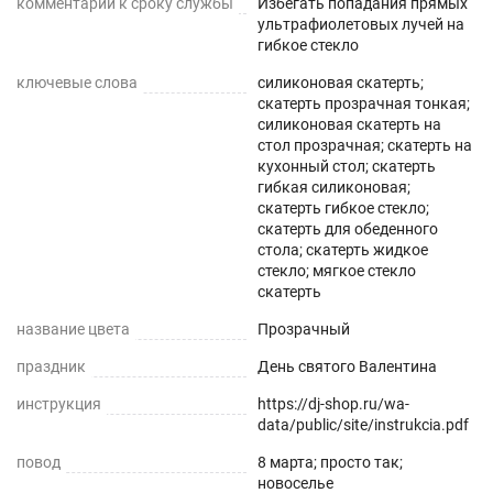
,для придания идеального вида. Мягкое стекло
комментарий к сроку службы
Избегать попадания прямых
ультрафиолетовых лучей на
можно использовать поверх белой или цветной
гибкое стекло
текстильной скатерти на кухне ,для защиты от
ключевые слова
силиконовая скатерть;
пролитых напитков, так как материал является
скатерть прозрачная тонкая;
влагоотталкивающим. С помощью мягкого
силиконовая скатерть на
стол прозрачная; скатерть на
стекла Вы всегда будете видеть все свои
кухонный стол; скатерть
заметки, если будете использовать его в
гибкая силиконовая;
качестве коврика на своем рабочем, или
скатерть гибкое стекло;
скатерть для обеденного
компьютерном столе в офисе. Это не только
стола; скатерть жидкое
красивое защитное покрытие, но и защита
стекло; мягкое стекло
скатерть
детской мебели от повреждений и пятен краски,
где дети ,занимаясь творчеством, могут
название цвета
Прозрачный
рисовать или делать записи маркерами (не
праздник
День святого Валентина
перманентными), а затем легко удалять их
инструкция
https://dj-shop.ru/wa-
влажной тканью.
data/public/site/instrukcia.pdf
Клеенка на стол на кухню имеет стопроцентную
повод
8 марта; просто так;
новоселье
прозрачность, что подчеркнет красоту вашего