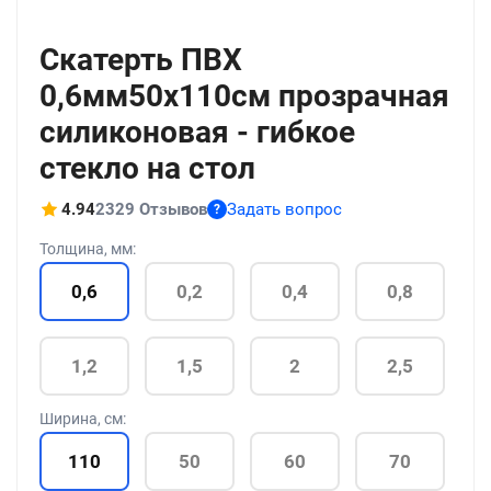
+211
Скатерть ПВХ
0,6мм50x110см прозрачная
силиконовая - гибкое
стекло на стол
4.94
2329 Отзывов
Задать вопрос
?
Толщина, мм:
0,6
0,2
0,4
0,8
1,2
1,5
2
2,5
Ширина, см:
110
50
60
70