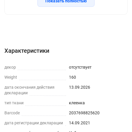
Показать полностью
Жидкое стекло скручено в рулон и упаковано в
толстую термоусадочную пленку, которая
надежно защищает товар при транспортировке.
Характеристики
Понятная инструкция подскажет как лучше
Описание
Отзывы с фото (2329)
разложить материал по рабочей поверхности ,и
Инструкция
Вопросы о товаре
как подрезать в случае необходимости. Широкий
Характеристики
выбор размеров и толщин дает возможность
выбрать любой размер, подходящий специально
декор
отсутствует
для вашего стола, или взять чуть больше и
Weight
160
подрезать.
дата окончания действия
13.09.2026
Мягкое стекло – это современный прозрачный
декларации
материал ,который быстро расправляется на
тип ткани
клеенка
поверхности и легко принимает новую форму
Barcode
2037698825620
сразу после укладки. Уголки стола легко
дата регистрации декларации
14.09.2021
подрезать ножницами или канцелярским ножом