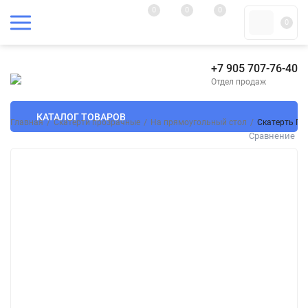
0
0
0
0
+7 905 707-76-40
Отдел продаж
КАТАЛОГ ТОВАРОВ
Главная
/
Скатерти прозрачные
/
На прямоугольный стол
/
Скатерть ПВ
Сравнение