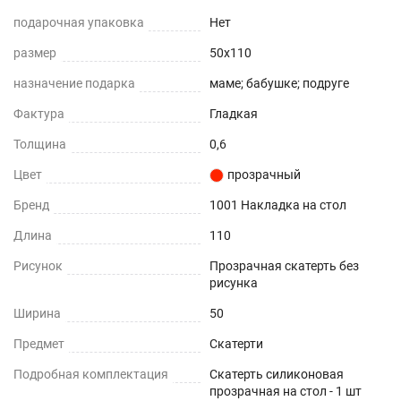
стола, она не скользит , обладает высокой
подарочная упаковка
Нет
прочностью, не деформируется от горячей
размер
50x110
кружки (до +70) ,не теряет свои защитные
назначение подарка
маме; бабушке; подруге
свойства и стойкость к жировым загрязнениям
Фактура
Гладкая
долгие годы (срок использования более 5 лет),
Толщина
0,6
8 неоспоримых преимуществ современного пвх
Цвет
прозрачный
материала.
Бренд
1001 Накладка на стол
Прочность - защищает любую поверхность от
Длина
110
царапин и потертостей.
Рисунок
Прозрачная скатерть без
Влагоотталкивающая поверхность - не
рисунка
впитывает влагу и устойчива к
Ширина
50
загрязнениям.
Предмет
Скатерти
Шумоподавление - снижает стук от посуды.
Подробная комплектация
Скатерть силиконовая
Прозрачность – подчеркнет дизайн вашей
прозрачная на стол - 1 шт