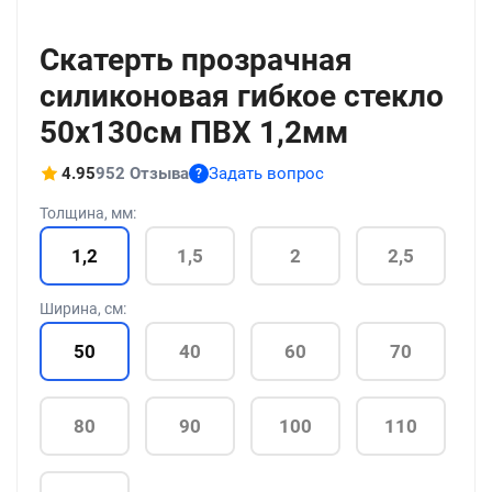
+21
Скатерть прозрачная
силиконовая гибкое стекло
50x130см ПВХ 1,2мм
4.95
952 Отзыва
Задать вопрос
?
Толщина, мм:
1,2
1,5
2
2,5
Ширина, см:
50
40
60
70
80
90
100
110