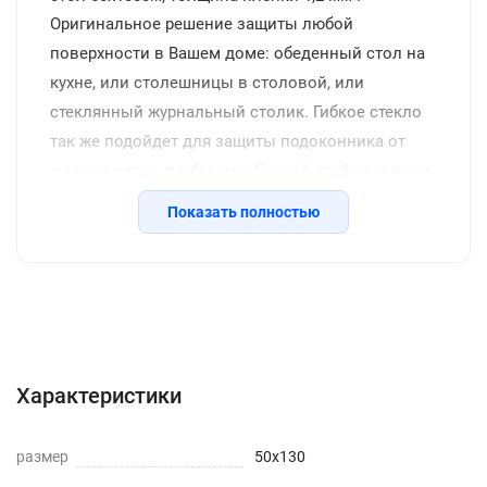
Оригинальное решение защиты любой
поверхности в Вашем доме: обеденный стол на
кухне, или столешницы в столовой, или
стеклянный журнальный столик. Гибкое стекло
так же подойдет для защиты подоконника от
желтых пятен, тумбы, или барной стойки, и даже
защитит напольное покрытие от царапин стула.
Показать полностью
Жидкое стекло скручено в рулон и упаковано в
толстую термоусадочную пленку, которая
надежно защищает товар при транспортировке.
Характеристики
Понятная инструкция подскажет как лучше
Описание
Отзывы с фото (952)
разложить материал по рабочей поверхности ,и
Инструкция
Вопросы о товаре
как подрезать в случае необходимости. Широкий
Характеристики
выбор размеров и толщин дает возможность
выбрать любой размер, подходящий специально
размер
50x130
для вашего стола, или взять чуть больше и