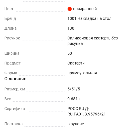
царапин и потертостей.
Цвет
прозрачный
Влагоотталкивающая поверхность - не
Бренд
1001 Накладка на стол
впитывает влагу и устойчива к
Длина
130
загрязнениям.
Рисунок
Силиконовая скатерть без
Шумоподавление - снижает стук от посуды.
рисунка
Прозрачность – подчеркнет дизайн вашей
Ширина
50
кухни и стола.
Предмет
Скатерти
Термостойкость - выдерживает температуру
Форма
прямоугольная
до +70 (зависит от толщины)
Основные
Простота - не требует стирки и обслуживания.
Размер, см
5/51/5
Вес
0.681 г
Гибкость - можно свернуть для хранения и
затем вновь разложить.
Сертификат
РОСС RU Д-
RU.РА01.В.95796/21
Долговечность - срок эффективной
Поставка
в рулоне
эксплуатации более 10 лет.