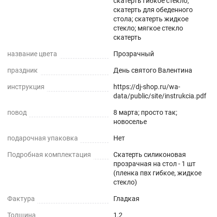
скатерть гибкое стекло;
детской мебели от повреждений и пятен краски,
скатерть для обеденного
стола; скатерть жидкое
где дети ,занимаясь творчеством, могут
стекло; мягкое стекло
рисовать или делать записи маркерами (не
скатерть
перманентными), а затем легко удалять их
название цвета
Прозрачный
влажной тканью.
праздник
День святого Валентина
Клеенка на стол на кухню имеет стопроцентную
инструкция
https://dj-shop.ru/wa-
прозрачность, что подчеркнет красоту вашего
data/public/site/instrukcia.pdf
стола, она не скользит , обладает высокой
повод
8 марта; просто так;
прочностью, не деформируется от горячей
новоселье
кружки (до +70) ,не теряет свои защитные
подарочная упаковка
Нет
свойства и стойкость к жировым загрязнениям
Подробная комплектация
Скатерть силиконовая
долгие годы (срок использования более 5 лет),
прозрачная на стол - 1 шт
(пленка пвх гибкое, жидкое
8 неоспоримых преимуществ современного пвх
стекло)
материала.
Фактура
Гладкая
Прочность - защищает любую поверхность от
Толщина
1,2