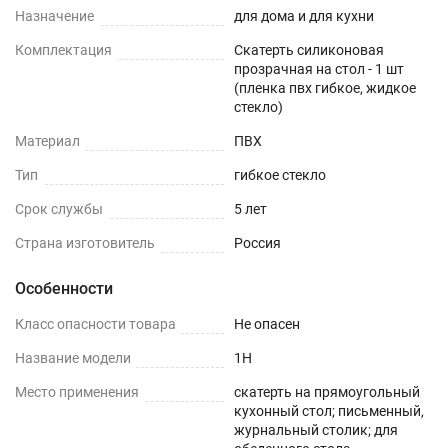
Назначение
для дома и для кухни
Использование скатерти из прозрачного ПВХ
Комплектация
Скатерть силиконовая
сохранит красоту вашей мебели и облегчит
прозрачная на стол - 1 шт
уборку после шумного праздника. Простота
(пленка пвх гибкое, жидкое
стекло)
ухода, поразит Вас с первых дней и станет
Материал
ПВХ
отличной находкой для вашей кухни, подчеркнув
красоту и элегантность дизайна вашего дома.
Тип
гибкое стекло
Пленка незаменима для гостиной и поможет
Срок службы
5 лет
создать стильный и уютный интерьер и станет
Страна изготовитель
Россия
украшением любой комнаты. Это лучший
подарок маме, жене на день рождения,8 марта,
Особенности
день влюбленных, новый год.
Класс опасности товара
Не опасен
Для ухода за скатертью мы рекомендуем
Название модели
1H
использовать влажные ткани. Не рекомендуем
Место применения
скатерть на прямоугольный
применять абразивные средства для мытья
кухонный стол; письменный,
посуды и губки с жестким покрытием.
журнальный столик; для