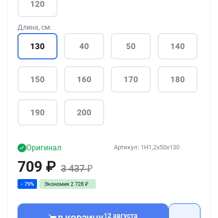
120
Длина, см:
130
40
50
140
150
160
170
180
190
200
Оригинал
Артикул:
1H1,2x50x130
709
₽
3 437
₽
- 79%
Экономия
2 728
₽
12 августа