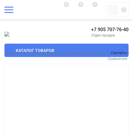
0
0
0
0
+7 905 707-76-40
Отдел продаж
КАТАЛОГ ТОВАРОВ
Главная
/
Скатерти прозрачные
/
На прямоугольный стол
/
Скатерть пр
Сравнение