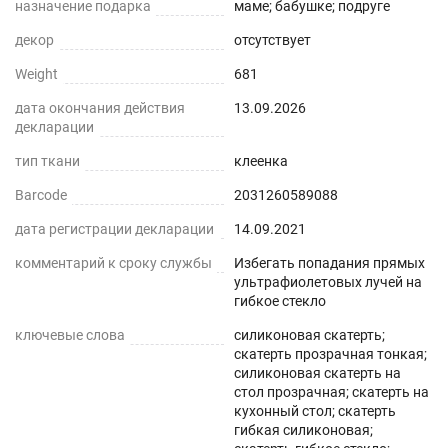
назначение подарка
маме; бабушке; подруге
подрезать.
декор
отсутствует
Мягкое стекло – это современный прозрачный
Weight
681
материал ,который быстро расправляется на
дата окончания действия
13.09.2026
поверхности и легко принимает новую форму
декларации
сразу после укладки. Уголки стола легко
тип ткани
клеенка
подрезать ножницами или канцелярским ножом
,для придания идеального вида. Мягкое стекло
Barcode
2031260589088
можно использовать поверх белой или цветной
дата регистрации декларации
14.09.2021
текстильной скатерти на кухне ,для защиты от
комментарий к сроку службы
Избегать попадания прямых
пролитых напитков, так как материал является
ультрафиолетовых лучей на
влагоотталкивающим. С помощью мягкого
гибкое стекло
стекла Вы всегда будете видеть все свои
ключевые слова
силиконовая скатерть;
заметки, если будете использовать его в
скатерть прозрачная тонкая;
силиконовая скатерть на
качестве коврика на своем рабочем, или
стол прозрачная; скатерть на
компьютерном столе в офисе. Это не только
кухонный стол; скатерть
гибкая силиконовая;
красивое защитное покрытие, но и защита