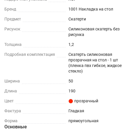
При использовании в помещении
Бренд
1001 Накладка на стол
Не нужно клеить
Предмет
Скатерти
Рисунок
Силиконовая скатерть без
Прочность и износостойкость
рисунка
Защита поверхностей от механических
Толщина
1,2
повреждений – сколы, вмятины, царапины.
Подробная комплектация
Скатерть силиконовая
прозрачная на стол - 1 шт
Термостойкость
(пленка пвх гибкое, жидкое
стекло)
До +70°С.
Ширина
50
Влагостойкость
Длина
190
Цвет
прозрачный
Защита поверхности вашего стола от воды и
пролитых жидкостей.
Фактура
Гладкая
Форма
прямоугольная
ПОДХОДИТ ДЛЯ ЛЮБОГО ИНТЕРЬЕРА
Основные