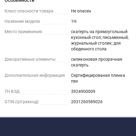
Особенности
Шаг 1
Класс опасности товара
Не опасен
Сразу после распаковки пленки может
Название модели
1H
присутствовать слабый быстро выветриваемый
Место применения
скатерть на прямоугольный
запах. Перед использованием пленки, протрите
кухонный стол; письменный,
её поверхность влажной салфеткой с мыльным
журнальный столик; для
обеденного стола
раствором.
Декоративные элементы
силиконовая прозрачная
Шаг 2
скатерть
Дополнительная информация
Сертифицированая пленка
Дайте высохнуть – запах выветривается
пвх
максимум через 1-2 дня.
ТН ВЭД
3924900009
Шаг 3
GTIN (Штрихкод)
2031260589026
Уложите пленку заворачивающимися краями
вниз. Дополнительное закрепление не
требуется.