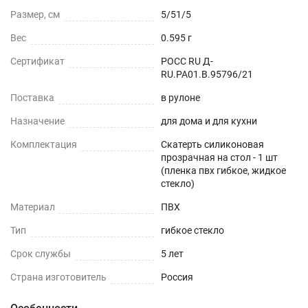
Можно устанавливать на любые плоские
Размер, см
5/51/5
поверхности - дерево, стекло, пластик, мрамор,
Вес
0.595 г
гранит, металл и текстиль.
Сертификат
РОСС RU Д-
ОБЕДЕННЫЙ СТОЛ
RU.РА01.В.95796/21
Поставка
в рулоне
СТОЛЕШНИЦЫ
Назначение
для дома и для кухни
СТОЛЫ СО СКАТЕРТЬЮ
Комплектация
Скатерть силиконовая
прозрачная на стол - 1 шт
РАБОЧИЙ СТОЛ
(пленка пвх гибкое, жидкое
стекло)
ЖУРНАЛЬНЫЙ СТОЛ
Материал
ПВХ
Тип
гибкое стекло
ДЕТСКИЙ СТОЛ
Срок службы
5 лет
ПОДГОТОВКА К ИСПОЛЬЗОВАНИЮ
Страна изготовитель
Россия
на текстурированном столе или скатерти