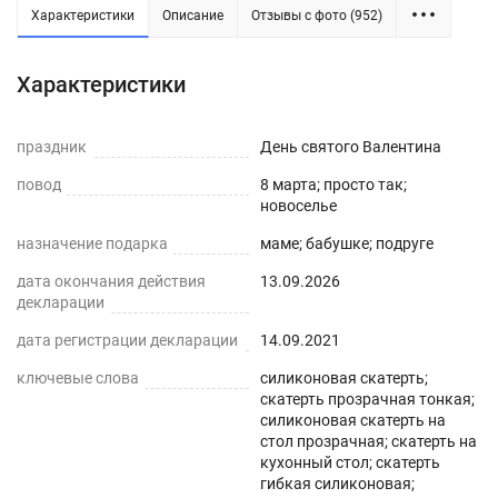
Характеристики
Описание
Отзывы с фото (952)
Силиконовая прозрачная скатерть -
Характеристики
практичное решение для защиты плоских
горизонтальных поверхностей и скатертей, а
праздник
День святого Валентина
также для улучшения их внешнего вида. Для
повод
8 марта; просто так;
производства используется экологически
новоселье
чистый ПВХ-материал с характеристиками
назначение подарка
маме; бабушке; подруге
водонепроницаемости, нескользкости,
дата окончания действия
13.09.2026
термостойкости (максимум до 70°С).
декларации
ПРЕИМУЩЕСТВА ГИБКОГО СТЕКЛА
дата регистрации декларации
14.09.2021
ключевые слова
силиконовая скатерть;
Легко мыть и протирать
скатерть прозрачная тонкая;
силиконовая скатерть на
Защита поверхности стола от отпечатков
стол прозрачная; скатерть на
пальцев, пыли, грязи и пятен жира.
кухонный стол; скатерть
гибкая силиконовая;