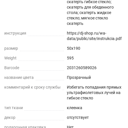
скатерть гибкое стекло;
Прозрачная и Гибкая
скатерть для обеденного
стола; скатерть жидкое
Не скрывает натуральный цвет вашего стола
стекло; мягкое стекло
или скатерти.
скатерть
инструкция
https://dj-shop.ru/wa-
Звукопоглощение
data/public/site/instrukcia.pdf
Приглушает звон столовых приборов.
размер
50x190
Weight
595
Долговечно
Barcode
2031260589026
До 5 лет использования
название цвета
Прозрачный
Безопасно
комментарий к сроку службы
Избегать попадания прямых
ультрафиолетовых лучей на
Для людей и животных
гибкое стекло
тип ткани
клеенка
Гипоаллергенно
декор
отсутствует
Не желтеет со временем
подарочная упаковка
Нет