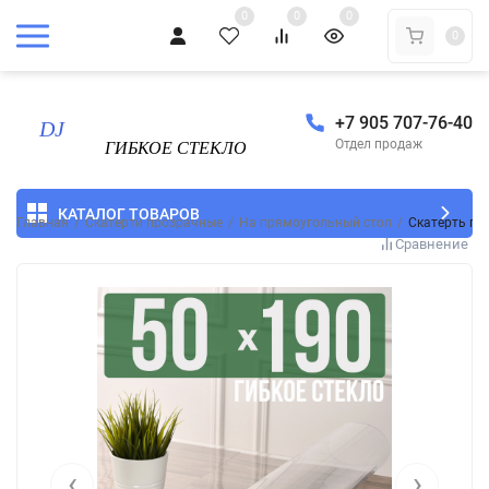
0
0
0
0
+7 905 707-76-40
Отдел продаж
КАТАЛОГ ТОВАРОВ
Главная
/
Скатерти прозрачные
/
На прямоугольный стол
/
Скатерть пр
Сравнение
‹
›