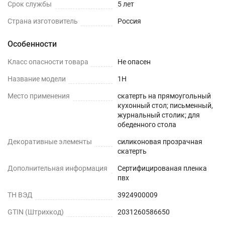
Срок службы
5 лет
присутствовать слабый быстро выветриваемый
запах. Перед использованием пленки, протрите
Страна изготовитель
Россия
её поверхность влажной салфеткой с мыльным
Особенности
раствором.
Класс опасности товара
Не опасен
Шаг 2
Название модели
1H
Дайте высохнуть – запах выветривается
Место применения
скатерть на прямоугольный
максимум через 1-2 дня.
кухонный стол; письменный,
журнальный столик; для
обеденного стола
Шаг 3
Декоративные элементы
силиконовая прозрачная
Уложите пленку заворачивающимися краями
скатерть
вниз. Дополнительное закрепление не
Дополнительная информация
Сертифицированая пленка
требуется.
пвх
ТН ВЭД
3924900009
ИНСТРУКЦИЯ ПО УСТАНОВКЕ
GTIN (Штрихкод)
2031260586650
При укладке на стеклянную, глянцевую или