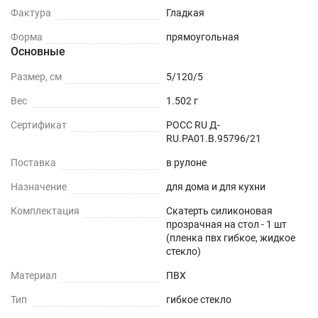
Фактура
Гладкая
ОБЕДЕННЫЙ СТОЛ
Форма
прямоугольная
Основные
СТОЛЕШНИЦЫ
Размер, см
5/120/5
СТОЛЫ СО СКАТЕРТЬЮ
Вес
1.502 г
РАБОЧИЙ СТОЛ
Сертификат
РОСС RU Д-
RU.РА01.В.95796/21
ЖУРНАЛЬНЫЙ СТОЛ
Поставка
в рулоне
Назначение
для дома и для кухни
ДЕТСКИЙ СТОЛ
Комплектация
Скатерть силиконовая
ПОДГОТОВКА К ИСПОЛЬЗОВАНИЮ
прозрачная на стол - 1 шт
(пленка пвх гибкое, жидкое
на текстурированном столе или скатерти
стекло)
Материал
ПВХ
Шаг 1
Тип
гибкое стекло
Сразу после распаковки пленки может