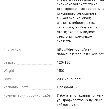
силиконовая скатерть на
стол прозрачная; скатерть на
Звукопоглощение
кухонный стол; скатерть
гибкая силиконовая;
Приглушает звон столовых приборов.
скатерть гибкое стекло;
скатерть для обеденного
Долговечно
стола; скатерть жидкое
стекло; мягкое стекло
скатерть
До 5 лет использования
инструкция
https://dj-shop.ru/wa-
Безопасно
data/public/site/instrukcia.pdf
размер
Для людей и животных
120x130
Weight
1502
Гипоаллергенно
Barcode
2031260586650
Не желтеет со временем
название цвета
Прозрачный
При использовании в помещении
комментарий к сроку службы
Избегать попадания прямых
ультрафиолетовых лучей на
гибкое стекло
Не нужно клеить