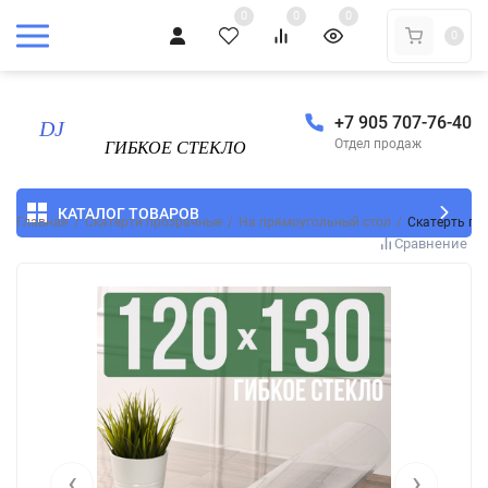
0
0
0
0
+7 905 707-76-40
Отдел продаж
КАТАЛОГ ТОВАРОВ
Главная
/
Скатерти прозрачные
/
На прямоугольный стол
/
Скатерть пр
Сравнение
‹
›