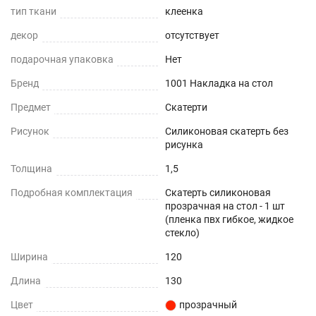
тип ткани
клеенка
Прочность и износостойкость
декор
отсутствует
Защита поверхностей от механических
подарочная упаковка
Нет
повреждений – сколы, вмятины, царапины.
Бренд
1001 Накладка на стол
Термостойкость
Предмет
Скатерти
Рисунок
Силиконовая скатерть без
До +70°С.
рисунка
Влагостойкость
Толщина
1,5
Подробная комплектация
Защита поверхности вашего стола от воды и
Скатерть силиконовая
прозрачная на стол - 1 шт
пролитых жидкостей.
(пленка пвх гибкое, жидкое
стекло)
ПОДХОДИТ ДЛЯ ЛЮБОГО ИНТЕРЬЕРА
Ширина
120
Можно устанавливать на любые плоские
Длина
130
поверхности - дерево, стекло, пластик, мрамор,
Цвет
гранит, металл и текстиль.
прозрачный