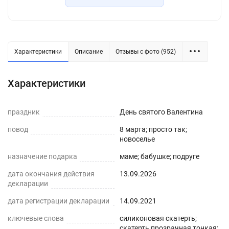
практичное решение для защиты плоских
горизонтальных поверхностей и скатертей, а
также для улучшения их внешнего вида. Для
производства используется экологически
Характеристики
Описание
Отзывы с фото (952)
чистый ПВХ-материал с характеристиками
водонепроницаемости, нескользкости,
Характеристики
термостойкости (максимум до 70°С).
праздник
День святого Валентина
ПРЕИМУЩЕСТВА ГИБКОГО СТЕКЛА
повод
8 марта; просто так;
Легко мыть и протирать
новоселье
назначение подарка
Защита поверхности стола от отпечатков
маме; бабушке; подруге
пальцев, пыли, грязи и пятен жира.
дата окончания действия
13.09.2026
декларации
Прозрачная и Гибкая
дата регистрации декларации
14.09.2021
Не скрывает натуральный цвет вашего стола
ключевые слова
силиконовая скатерть;
или скатерти.
скатерть прозрачная тонкая;