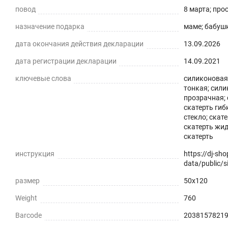
повод
8 марта; про
назначение подарка
маме; бабушк
дата окончания действия декларации
13.09.2026
дата регистрации декларации
14.09.2021
ключевые слова
силиконовая 
тонкая; сили
Силиконовая прозрачная скатерть -
прозрачная; 
скатерть гиб
практичное решение для защиты плоских горизонталь
стекло; скат
скатерть жид
экологически чистый ПВХ-материал с характеристика
скатерть
ПРЕИМУЩЕСТВА ГИБКОГО СТЕКЛА
инструкция
https://dj-sh
data/public/si
Легко мыть и протирать
размер
50x120
Защита поверхности стола от отпечатков пальцев, пы
Weight
760
Barcode
2038157821
Прозрачная и Гибкая