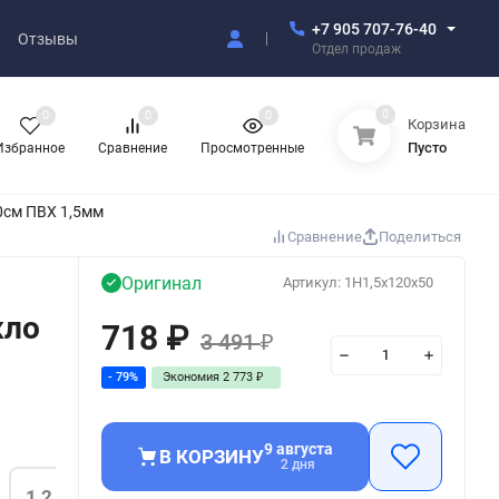
+7 905 707-76-40
Отзывы
Отдел продаж
0
0
0
0
Корзина
Пусто
Избранное
Сравнение
Просмотренные
0см ПВХ 1,5мм
Сравнение
Поделиться
Оригинал
Артикул:
1H1,5x120x50
кло
718
₽
3 491
₽
- 79%
Экономия
2 773
₽
9 августа
В КОРЗИНУ
2 дня
1,2