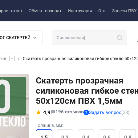
рос - ответ
Обмен - возврат
Инструкция
Опт
Завесы ПВХ
ОГ СКАТЕРТЕЙ
тол
/
Скатерть прозрачная силиконовая гибкое стекло 50x12
Скатерть прозрачная
силиконовая гибкое сте
50x120см ПВХ 1,5мм
196 отзывов
4,9
Задать вопрос
(23)
?
Толщина, мм:
1,5
0,2
0,4
0,6
0,8