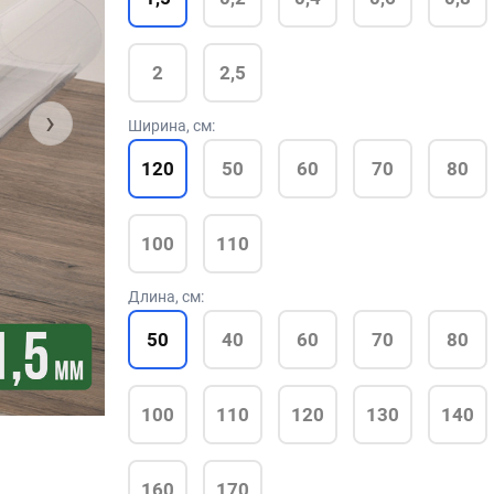
2
2,5
›
Ширина, см:
120
50
60
70
80
100
110
Длина, см:
50
40
60
70
80
100
110
120
130
140
160
170