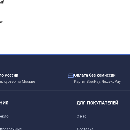
ый
ная
– сколы, вмятины, царапины.
по России
Оплата без комиссии
ых жидкостей.
я, курьер по Москве
Карты, SberPay, ЯндексPay
 дерево, стекло, пластик, мрамор, гранит, металл и текстиль
НИЯ
ДЛЯ ПОКУПАТЕЛЕЙ
текло
О нас
 прозрачные
Доставка​