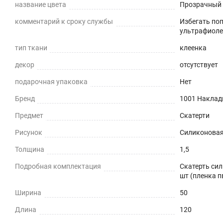
название цвета
Прозрачный
Не скрывает натуральный цвет вашего стола или ска
комментарий к сроку службы
Избегать по
Звукопоглощение
ультрафиоле
тип ткани
клеенка
Приглушает звон столовых приборов.
декор
отсутствует
Долговечно
подарочная упаковка
Нет
До 5 лет использования
Бренд
1001 Наклад
Предмет
Скатерти
Безопасно
Рисунок
Силиконовая 
Для людей и животных
Толщина
1,5
Гипоаллергенно
Подробная комплектация
Скатерть сил
шт (пленка п
Не желтеет со временем
Ширина
50
При использовании в помещении
Длина
120