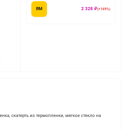
ЯМ
2 328 ₽
(+169%)
Х
енка, скатерть из термопленки, мягкое стекло на