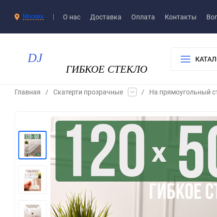
О нас
Доставка​
Оплата
Контакты
Воп
Москва
КАТАЛ
Главная
/
Скатерти прозрачные
/
На прямоугольный с