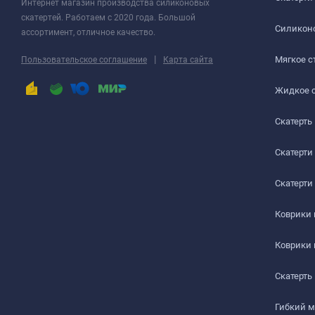
Интернет магазин производства силиконовых
скатертей. Работаем с 2020 года. Большой
СТОЛЫ СО СКАТЕРТЬЮ
Силиконо
ассортимент, отличное качество.
РАБОЧИЙ СТОЛ
|
Мягкое с
Пользовательское соглашение
Карта сайта
ЖУРНАЛЬНЫЙ СТОЛ
Жидкое 
Скатерть
ДЕТСКИЙ СТОЛ
ПОДГОТОВКА К ИСПОЛЬЗОВАНИЮ
Скатерти
на текстурированном столе или скатерти
Скатерти
Шаг 1
Коврики
Сразу после распаковки пленки может присутствова
Коврики
салфеткой с мыльным раствором.
Скатерть
Шаг 2
Гибкий 