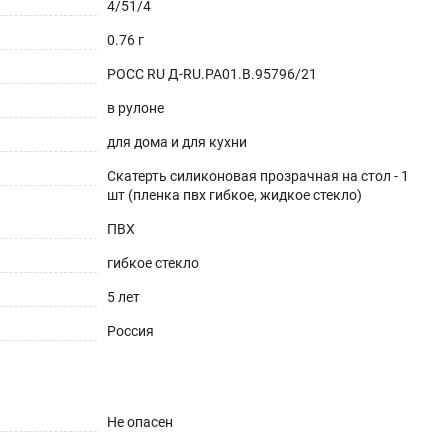
4/51/4
0.76 г
РОСС RU Д-RU.РА01.В.95796/21
в рулоне
для дома и для кухни
Скатерть силиконовая прозрачная на стол - 1
шт (пленка пвх гибкое, жидкое стекло)
ешнего вида. Для производства используется
ПВХ
аксимум до 70°С).
гибкое стекло
5 лет
Россия
Не опасен