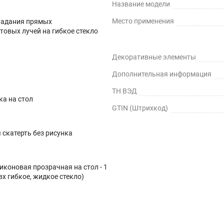
Название модели
терти.
Место применения
падания прямых
товых лучей на гибкое стекло
Декоративные элементы
Дополнительная информация
ТН ВЭД
ка на стол
GTIN (Штрихкод)
скатерть без рисунка
иконовая прозрачная на стол - 1
вх гибкое, жидкое стекло)