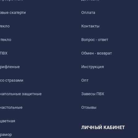
вые скатерти
Оплата
текло
Контакты
стекло
Вопрос - ответ
 ПВХ
Обмен - возврат
 рифленые
Инструкция
 со стразами
Опт
 напольные защитные
Завесы ПВХ
ть слабый быстро выветриваемый запах. Перед использовани
 настольные
Отзывы
 цветная
ЛИЧНЫЙ КАБИНЕТ
мрамор