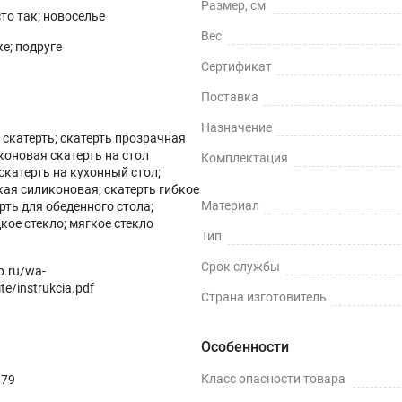
Размер, см
сто так; новоселье
Вес
е; подруге
Сертификат
Поставка
Назначение
скатерть; скатерть прозрачная
коновая скатерть на стол
Комплектация
скатерть на кухонный стол;
кая силиконовая; скатерть гибкое
ных поверхностей и скатертей, а также для улучшения их вн
Материал
ерть для обеденного стола;
кое стекло; мягкое стекло
ми водонепроницаемости, нескользкости, термостойкости (м
Тип
Срок службы
op.ru/wa-
te/instrukcia.pdf
Страна изготовитель
ли, грязи и пятен жира.
Особенности
Класс опасности товара
979