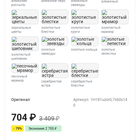
алмазная
алмазное перо
алмазные
алмазный
россыпь
звевзды
зеркальные
золотистые
золотистые
золотистый
цветы
блестки
круги
мрамор
золотые
золотые кольца
золотые
звевзды
лепестки
золотистый
шиповник
песочный
мрамор
серебристая
серебристые
астра
блестки
Оригинал
Артикул:
1H181uzor0,7x60x14
0
704
₽
3 409
₽
- 79%
Экономия
2 705
₽