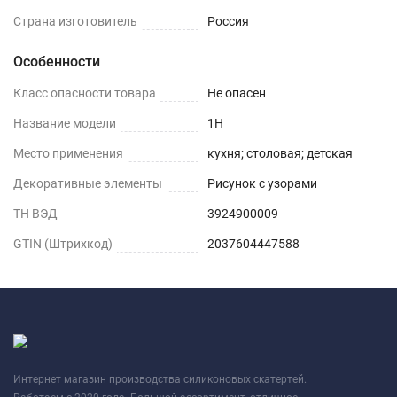
Страна изготовитель
Россия
Особенности
Класс опасности товара
Не опасен
Название модели
1H
Место применения
кухня; столовая; детская
Декоративные элементы
Рисунок с узорами
ТН ВЭД
3924900009
GTIN (Штрихкод)
2037604447588
Интернет магазин производства силиконовых скатертей.