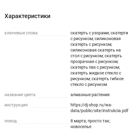
Инструкция
Вопросы о товаре
Характеристики
ключевые слова
скатерть с узорами; скатерти
с рисунком; силиконовая
скатерть с рисунком;
силиконовая скатерть на
стол с рисунком; скатерть
прозрачная с рисунком;
скатерть пвх с рисунком;
скатерть жидкое стекло с
рисунком; скатерть гибкое
стекло с рисунком
название цвета
алмазные растения
инструкция
https://dj-shop.ru/wa-
data/public/site/instrukcia.pdf
повод
8 марта; просто так;
новоселье