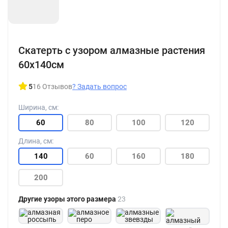
+186
Скатерть с узором алмазные растения
60x140см
5
16 Отзывов
?
Задать вопрос
Ширина, см:
60
80
100
120
Длина, см:
140
60
160
180
200
Другие узоры этого размера
23