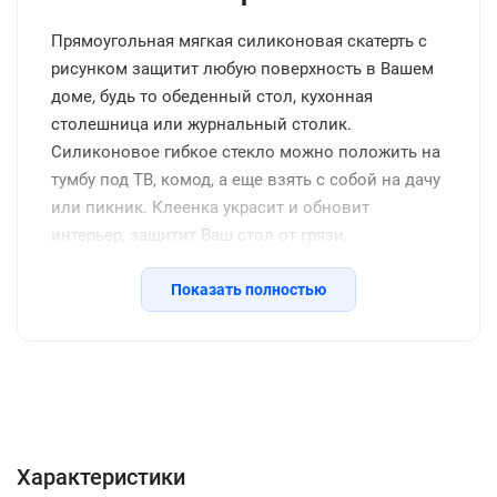
Прямоугольная мягкая силиконовая скатерть с
рисунком защитит любую поверхность в Вашем
доме, будь то обеденный стол, кухонная
столешница или журнальный столик.
Силиконовое гибкое стекло можно положить на
тумбу под ТВ, комод, а еще взять с собой на дачу
или пикник. Клеенка украсит и обновит
интерьер, защитит Ваш стол от грязи,
потертостей, царапин, станет отличным
подарком на день рождения, новоселье и другие
Показать полностью
семейные праздники, включая новый год.
Защитное покрытие изготовлено из
качественной ПВХ пленки, термоустойчивое
(выдерживает до 80 градусов без деформации),
Характеристики
Описание
Отзывы с фото (11)
водоотталкивающее, долговечное, не желтеет со
Инструкция
Вопросы о товаре
временем, его легко подрезать до нужных
Характеристики
размеров или закруглить углы. Внимание: мы