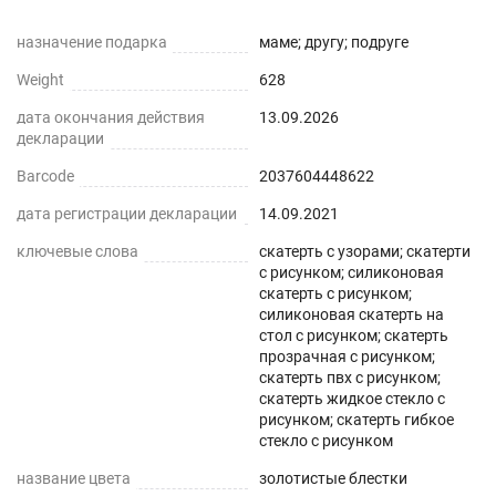
оставляем запас 2-3 см к указанному размеру на
назначение подарка
усадку. Весь ассортимент Вы можете увидеть в
маме; другу; подруге
нашем магазине Decojoy
Weight
628
дата окончания действия
13.09.2026
декларации
Barcode
2037604448622
дата регистрации декларации
14.09.2021
ключевые слова
скатерть с узорами; скатерти
с рисунком; силиконовая
скатерть с рисунком;
силиконовая скатерть на
стол с рисунком; скатерть
прозрачная с рисунком;
скатерть пвх с рисунком;
скатерть жидкое стекло с
рисунком; скатерть гибкое
стекло с рисунком
название цвета
золотистые блестки