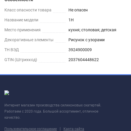
Класс опасности товара
Не опасен
Название модели
1H
Место применения
кухня; столовая; детская
Декоративные элементы
Рисунок с узорами
ТН ВЭД
3924900009
GTIN (Штрихкод)
2037604448622
Интернет магазин производства силиконовых скатертей.
Работаем с 2020 года. Большой ассортимент, отличное
качество.
|
Пользовательское соглашение
Карта сайта