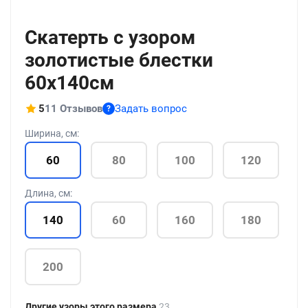
+186
Скатерть с узором
золотистые блестки
60x140см
5
11 Отзывов
Задать вопрос
?
Ширина, см:
60
80
100
120
Длина, см:
140
60
160
180
200
Другие узоры этого размера
23