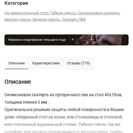
Категории
,
,
,
На прямоугольный стол
Гибкое стекло
Силиконовые скатерти
,
,
Мягкое стекло
Жидкое стекло
Скатерть ПВХ
Описание
Характеристики
Отзывы (779)
Описание
Силиконовая скатерть из прозрачного пвх на стол 40x70см,
толщина пленки 2 мм .
Оригинальное решение защиты любой поверхности в Вашем
доме: обеденный стол на кухне, или столешницы в столовой,
или стеклянный журнальный столик. Гибкое стекло так же
подойдет для защиты подоконника от желтых пятен, тумбы,