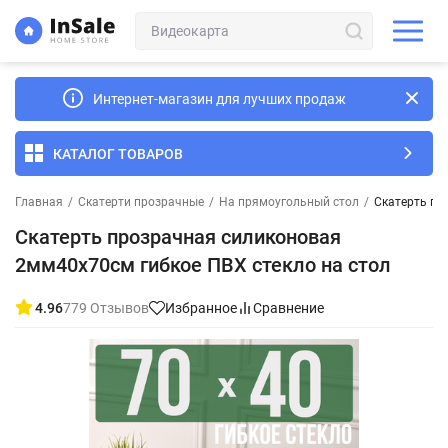
Интернет-магазин для лучших продаж
КАТАЛОГ ТОВАРОВ
Главная
/
Скатерти прозрачные
/
На прямоугольный стол
/
Скатерть пр
Скатерть прозрачная силиконовая
2мм40x70см гибкое ПВХ стекло на стол
4.96
779 Отзывов
Избранное
Сравнение