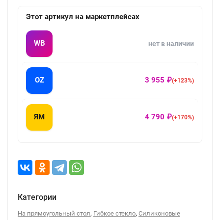
Этот артикул на маркетплейсах
WB
нет в наличии
OZ
3 955 ₽
(+123%)
ЯМ
4 790 ₽
(+170%)
Категории
,
,
На прямоугольный стол
Гибкое стекло
Силиконовые