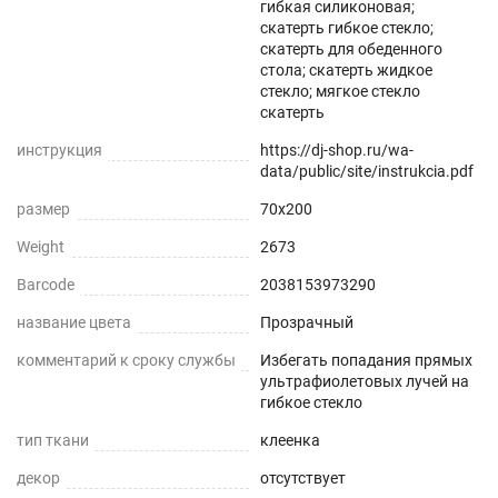
гибкая силиконовая;
скатерть гибкое стекло;
Прозрачная и Гибкая
скатерть для обеденного
стола; скатерть жидкое
Не скрывает натуральный цвет вашего стола
стекло; мягкое стекло
или скатерти.
скатерть
инструкция
https://dj-shop.ru/wa-
Звукопоглощение
data/public/site/instrukcia.pdf
Приглушает звон столовых приборов.
размер
70x200
Weight
2673
Долговечно
Barcode
2038153973290
До 5 лет использования
название цвета
Прозрачный
Безопасно
комментарий к сроку службы
Избегать попадания прямых
ультрафиолетовых лучей на
Для людей и животных
гибкое стекло
тип ткани
клеенка
Гипоаллергенно
декор
отсутствует
Не желтеет со временем