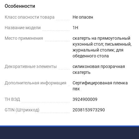
Особенности
Шаг 1
Класс опасности товара
Не опасен
Сразу после распаковки пленки может
Название модели
1H
присутствовать слабый быстро выветриваемый
Место применения
скатерть на прямоугольный
запах. Перед использованием пленки, протрите
кухонный стол; письменный,
её поверхность влажной салфеткой с мыльным
журнальный столик; для
обеденного стола
раствором.
Декоративные элементы
силиконовая прозрачная
Шаг 2
скатерть
Дополнительная информация
Сертифицированая пленка
Дайте высохнуть – запах выветривается
пвх
максимум через 1-2 дня.
ТН ВЭД
3924900009
Шаг 3
GTIN (Штрихкод)
2038153973290
Уложите пленку заворачивающимися краями
вниз. Дополнительное закрепление не
требуется.