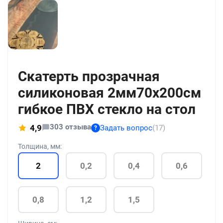
+15
Скатерть прозрачная
силиконовая 2мм70x200см
гибкое ПВХ стекло на стол
303 отзыва
4,9
Задать вопрос
(17)
?
Толщина, мм:
2
0,2
0,4
0,6
0,8
1,2
1,5