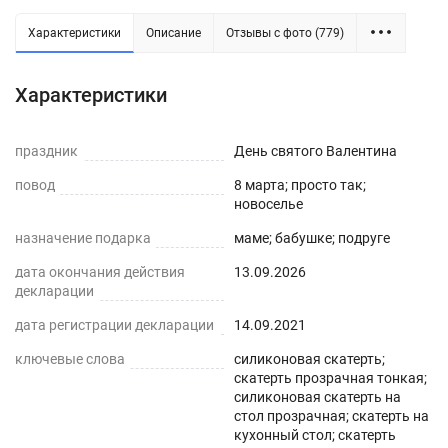
Характеристики
Описание
Отзывы с фото (779)
Силиконовая прозрачная скатерть -
Характеристики
практичное решение для защиты плоских
горизонтальных поверхностей и скатертей, а
праздник
День святого Валентина
также для улучшения их внешнего вида. Для
повод
8 марта; просто так;
производства используется экологически
новоселье
чистый ПВХ-материал с характеристиками
назначение подарка
маме; бабушке; подруге
водонепроницаемости, нескользкости,
дата окончания действия
13.09.2026
термостойкости (максимум до 70°С).
декларации
ПРЕИМУЩЕСТВА ГИБКОГО СТЕКЛА
дата регистрации декларации
14.09.2021
ключевые слова
силиконовая скатерть;
Легко мыть и протирать
скатерть прозрачная тонкая;
силиконовая скатерть на
Защита поверхности стола от отпечатков
стол прозрачная; скатерть на
пальцев, пыли, грязи и пятен жира.
кухонный стол; скатерть