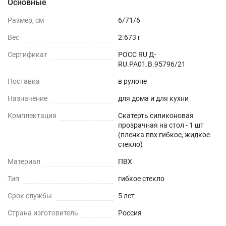
Основные
Можно устанавливать на любые плоские
Размер, см
6/71/6
поверхности - дерево, стекло, пластик, мрамор,
Вес
2.673 г
гранит, металл и текстиль.
Сертификат
РОСС RU Д-
ОБЕДЕННЫЙ СТОЛ
RU.РА01.В.95796/21
Поставка
в рулоне
СТОЛЕШНИЦЫ
Назначение
для дома и для кухни
СТОЛЫ СО СКАТЕРТЬЮ
Комплектация
Скатерть силиконовая
прозрачная на стол - 1 шт
РАБОЧИЙ СТОЛ
(пленка пвх гибкое, жидкое
стекло)
ЖУРНАЛЬНЫЙ СТОЛ
Материал
ПВХ
Тип
гибкое стекло
ДЕТСКИЙ СТОЛ
Срок службы
5 лет
ПОДГОТОВКА К ИСПОЛЬЗОВАНИЮ
Страна изготовитель
Россия
на текстурированном столе или скатерти