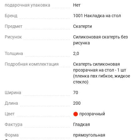
подарочная упаковка
Нет
При использовании в помещении
Бренд
1001 Накладка на стол
Не нужно клеить
Предмет
Скатерти
Рисунок
Силиконовая скатерть без
Прочность и износостойкость
рисунка
Защита поверхностей от механических
Толщина
2,0
повреждений – сколы, вмятины, царапины.
Подробная комплектация
Скатерть силиконовая
прозрачная на стол - 1 шт
Термостойкость
(пленка пвх гибкое, жидкое
стекло)
До +70°С.
Ширина
70
Влагостойкость
Длина
200
Цвет
прозрачный
Защита поверхности вашего стола от воды и
пролитых жидкостей.
Фактура
Гладкая
Форма
прямоугольная
ПОДХОДИТ ДЛЯ ЛЮБОГО ИНТЕРЬЕРА