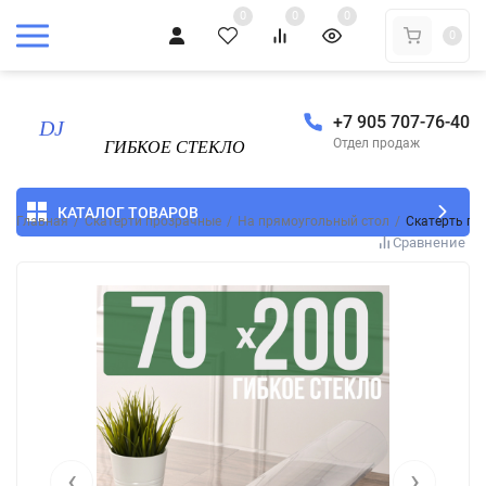
0
0
0
0
+7 905 707-76-40
Отдел продаж
КАТАЛОГ ТОВАРОВ
Главная
/
Скатерти прозрачные
/
На прямоугольный стол
/
Скатерть пр
Сравнение
‹
›