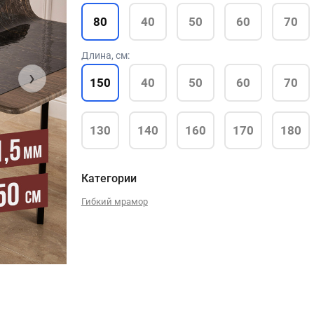
80
40
50
60
70
Длина, см:
›
150
40
50
60
70
130
140
160
170
180
Категории
Гибкий мрамор