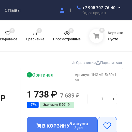
+7 905 707-76-40
Отзывы
Отдел продаж
0
0
0
0
Корзина
Пусто
Избранное
Сравнение
Просмотренные
Сравнение
Поделиться
Оригинал
Артикул:
1HGM1,5x80x1
50
1 738
₽
ор
7 639
₽
- 77%
Экономия
5 901
₽
9 августа
В КОРЗИНУ
2 дня