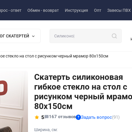
рос - ответ
Обмен - возврат
Инструкция
Опт
Завесы ПВХ
ОГ СКАТЕРТЕЙ
ое стекло на стол с рисунком черный мрамор 80x150см
Скатерть силиконовая
гибкое стекло на стол с
рисунком черный мрам
80x150см
167 отзывов
5
Задать вопрос
(91)
?
Ширина, см: