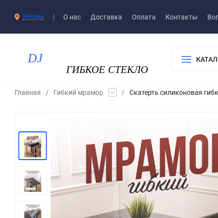
О нас
Доставка​
Оплата
Контакты
Воп
Москва
КАТАЛ
Главная
/
Гибкий мрамор
/
Скатерть силиконовая гибк