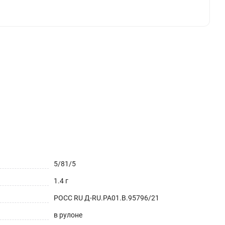
5/81/5
1.4 г
РОСС RU Д-RU.РА01.В.95796/21
в рулоне