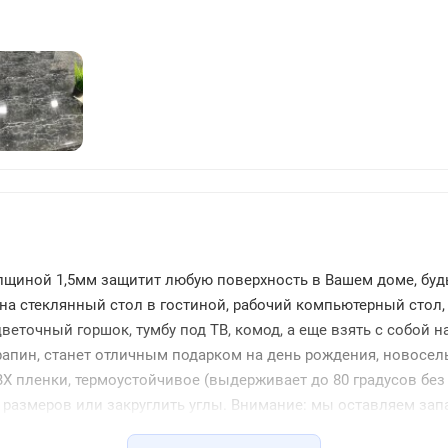
106
лщиной 1,5мм защитит любую поверхность в Вашем доме, буд
на стеклянный стол в гостиной, рабочий компьютерный стол, 
точный горшок, тумбу под ТВ, комод, а еще взять с собой на
царапин, станет отличным подарком на день рождения, новосе
Х пленки, термоустойчивое (выдерживает до 80 градусов без
 размеров или закруглить углы. Внимание: мы оставляем запас