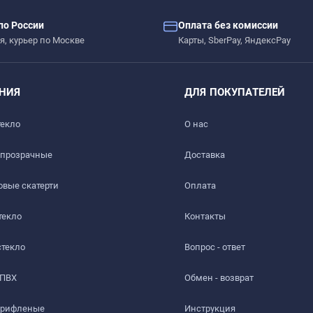
по России
Оплата без комиссии
я, курьер по Москве
Карты, SberPay, ЯндексPay
НИЯ
ДЛЯ ПОКУПАТЕЛЕЙ
текло
О нас
 прозрачные
Доставка​
вые скатерти
Оплата
текло
Контакты
стекло
Вопрос - ответ
 ПВХ
Обмен - возврат
 рифленые
Инструкция