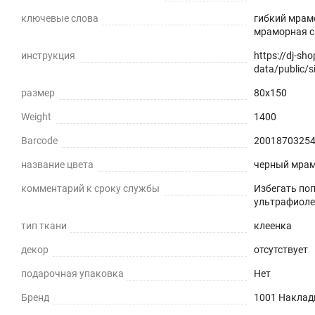
ключевые слова
гибкий мрамо
мраморная с
инструкция
https://dj-sh
data/public/si
размер
80x150
Weight
1400
Barcode
2001870325
название цвета
черный мра
комментарий к сроку службы
Избегать по
ультрафиоле
тип ткани
клеенка
декор
отсутствует
подарочная упаковка
Нет
Бренд
1001 Наклад