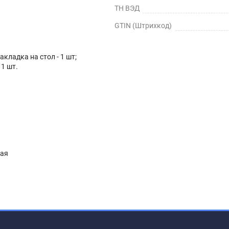
ТН ВЭД
GTIN (Штрихкод)
кладка на стол - 1 шт;
 1 шт.
ная