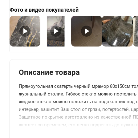
Фото и видео покупателей
+
Описание товара
Прямоугольная скатерть черный мрамор 80x150см то
журнальный столик. Гибкое стекло можно постелить 
жидкое стекло можно положить на подоконник под цве
интерьер, защитит Ваш стол от грязи, потертостей, 
Защитное покрытие изготовлено из качественной ПВ
желтеет со временем, его легко подрезать до нужных