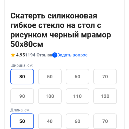
+106
Скатерть силиконовая
гибкое стекло на стол с
рисунком черный мрамор
50x80см
4.95
1194 Отзыва
Задать вопрос
?
Ширина, см:
80
50
60
70
90
100
110
120
Длина, см:
50
40
60
70