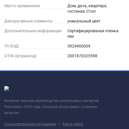
Место применения
Дом, дача, квартира;
гостиная; Стол
Декоративные элементы
уникальный цвет
Дополнительная информация
Сертифицированая пленка
пвх
ТН ВЭД
3924900009
GTIN (Штрихкод)
2001870325598
Интернет магазин производства силиконовых скатертей.
Работаем с 2020 года. Большой ассортимент, отличное
качество.
|
Пользовательское соглашение
Карта сайта