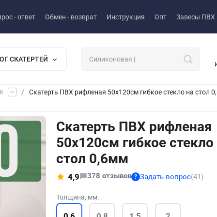
рос - ответ
Обмен - возврат
Инструкция
Опт
Завесы ПВХ
ОГ СКАТЕРТЕЙ
л
/
Скатерть ПВХ рифленая 50x120см гибкое стекло на стол 0
Скатерть ПВХ рифленая
50x120см гибкое стекло
стол 0,6мм
378 отзывов
4,9
Задать вопрос
(41)
?
Толщина, мм:
0,6
0,8
1,5
2