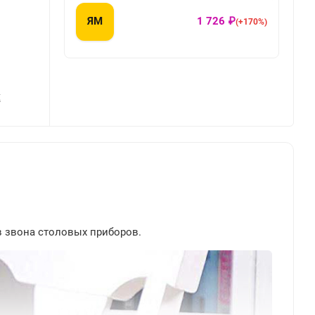
ЯМ
1 726 ₽
(+170%)
Х
ов звона столовых приборов.