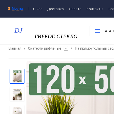
О нас
Доставка​
Оплата
Контакты
Воп
Москва
КАТАЛ
Главная
/
Скатерти рифленые
/
На прямоугольный сто