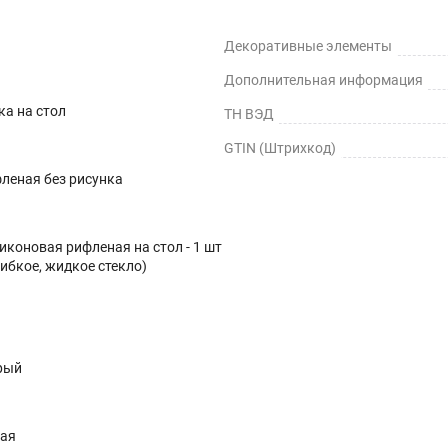
Декоративные элементы
Дополнительная информация
ка на стол
ТН ВЭД
GTIN (Штрихкод)
леная без рисунка
иконовая рифленая на стол - 1 шт
гибкое, жидкое стекло)
рый
ная
– сколы, вмятины, царапины.