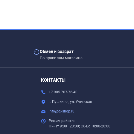
Обмен и возврат
По правилам магазина
. Силиконовые скатерти толщиной 2 - 2,5 мм более
КОНТАКТЫ
толов.
+7 905 707-76-40
г. Пушкино , ул. Учинская
info@dj-shop.ru
Режим работы:
Пн-Пт 9:00—23:00; Сб-Вс 10:00-20:00