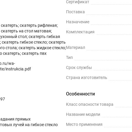
Сертификат
Поставка
Назначение
скатерть; скатерть рифленая;
скатерть на стол матовая;
Комплектация
кухонный стол; скатерть гибкая
ных поверхностей и скатертей, а также для улучшения их вн
 скатерть гибкое стекло; скатерть
ми водонепроницаемости, нескользкости, термостойкости (до
Материал
го стола; скатерть жидкое стекло;
о скатерть; скатерть пвх
Тип
op.ru/wa-
Срок службы
te/instrukcia.pdf
Страна изготовитель
ли, грязи и пятен жира.
Особенности
597
Класс опасности товара
ку даже на стеклянные или глянцевые поверхности.
Название модели
падания прямых
Место применения
товых лучей на гибкое стекло