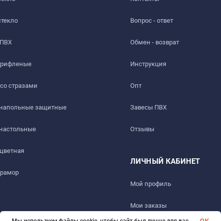
стекло
Вопрос - ответ
 ПВХ
Обмен - возврат
 рифленые
Инструкция
 со стразами
Опт
 напольные защитные
Завесы ПВХ
 настольные
Отзывы
 цветная
ти и чистоте используемых ПВХ-материалов, а также характ
ЛИЧНЫЙ КАБИНЕТ
тепени прозрачности и в способе укладки на глянцевые и ст
мрамор
 технология).
Мой профиль
Мои заказы