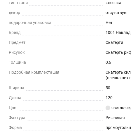
Приглушает звон столовых приборов.
тип ткани
клеенка
декор
отсутствует
Долговечно
подарочная упаковка
Нет
До 5 лет использования.
Бренд
1001 Наклад
Безопасно
Предмет
Скатерти
Для людей и животных.
Рисунок
Скатерть риф
Толщина
0,6
Гипоаллергенно
Подробная комплектация
Скатерть сил
(пленка пвх 
Не желтеет со временем
Ширина
50
При использовании в помещении.
Длина
120
Не нужно клеить
Цвет
светло-се
Фактура
Рифленая
Прочность и износостойкость
Форма
прямоуголь
Защита поверхностей от механических повреждений 