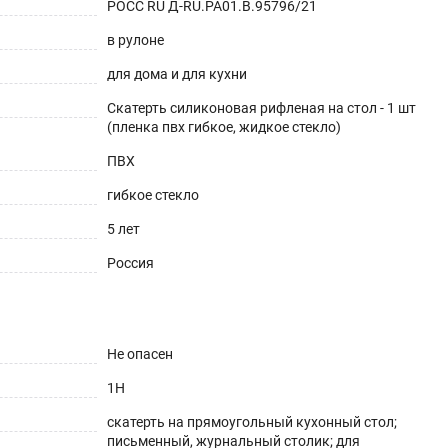
РОСС RU Д-RU.РА01.В.95796/21
в рулоне
для дома и для кухни
Скатерть силиконовая рифленая на стол - 1 шт
(пленка пвх гибкое, жидкое стекло)
ешнего вида. Для производства используется
 80°С без деформаций).
ПВХ
гибкое стекло
5 лет
Россия
Не опасен
1H
скатерть на прямоугольный кухонный стол;
письменный, журнальный столик; для