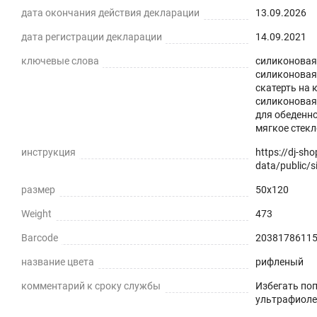
дата окончания действия декларации
13.09.2026
дата регистрации декларации
14.09.2021
ключевые слова
силиконовая 
Силиконовая рифленая скатерть -
силиконовая 
скатерть на 
практичное решение для защиты плоских горизонталь
силиконовая;
экологически чистый ПВХ-материал с характеристика
для обеденно
мягкое стекл
ПРЕИМУЩЕСТВА СИЛИКОНОВЫХ СКАТЕРТЕЙ
инструкция
https://dj-sh
data/public/si
Легко мыть и протирать
размер
50x120
Защита поверхности стола от отпечатков пальцев, пы
Weight
473
Гибкость и матовая прозрачность
Barcode
2038178611
Совмещает высокую прозрачность и простую установ
название цвета
рифленый
комментарий к сроку службы
Избегать по
Звукопоглощение
ультрафиоле