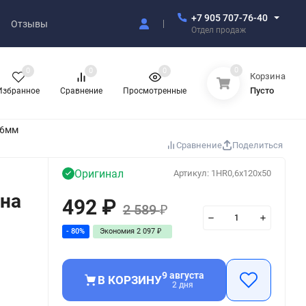
+7 905 707-76-40
Отзывы
Отдел продаж
0
0
0
0
Корзина
Пусто
Избранное
Сравнение
Просмотренные
,6мм
Сравнение
Поделиться
Оригинал
Артикул:
1HR0,6x120x50
 на
492
₽
2 589
₽
- 80%
Экономия
2 097
₽
9 августа
В КОРЗИНУ
2 дня