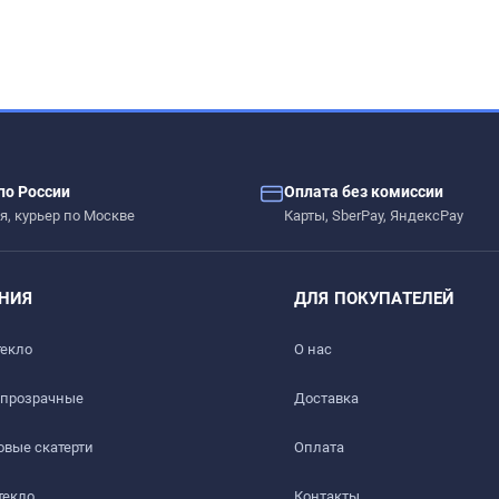
ых жидкостей.
по России
Оплата без комиссии
я, курьер по Москве
Карты, SberPay, ЯндексPay
 дерево, стекло, пластик, мрамор, гранит, металл и текстиль
НИЯ
ДЛЯ ПОКУПАТЕЛЕЙ
и обеденного стола, кухонной столешницы или деревянных с
текло
О нас
 прозрачные
Доставка​
вые скатерти
Оплата
текло
Контакты