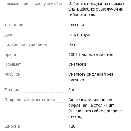
Для людей и животных.
комментарий к сроку службы
Избегать попадания прямых
ультрафиолетовых лучей на
гибкое стекло
Гипоаллергенно
тип ткани
клеенка
Не желтеет со временем
декор
отсутствует
При использовании в помещении.
подарочная упаковка
Нет
Бренд
1001 Накладка на стол
Не нужно клеить
Предмет
Скатерти
Прочность и износостойкость
Рисунок
Скатерть рифленая без
рисунка
Защита поверхностей от механических
повреждений – сколы, вмятины, царапины.
Толщина
0,6
Подробная комплектация
Скатерть силиконовая
Термостойкость
рифленая на стол - 1 шт
(пленка пвх гибкое, жидкое
До +80°С без деформаций
стекло)
Ширина
120
Влагостойкость