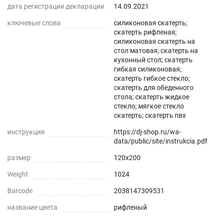
дата регистрации декларации
14.09.2021
Защита поверхности стола от отпечатков
ключевые слова
силиконовая скатерть;
пальцев, пыли, грязи и пятен жира.
скатерть рифленая;
силиконовая скатерть на
стол матовая; скатерть на
Гибкость и матовая прозрачность
кухонный стол; скатерть
гибкая силиконовая;
Совмещает высокую прозрачность и простую
скатерть гибкое стекло;
установку даже на стеклянные или глянцевые
скатерть для обеденного
стола; скатерть жидкое
поверхности.
стекло; мягкое стекло
скатерть; скатерть пвх
Звукопоглощение
инструкция
https://dj-shop.ru/wa-
Приглушает звон столовых приборов.
data/public/site/instrukcia.pdf
размер
120x200
Долговечно
Weight
1024
До 5 лет использования.
Barcode
2038147309531
Безопасно
название цвета
рифленый