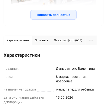
Показать полностью
Силиконовая рифленая скатерть -
Характеристики
Описание
Отзывы с фото (608)
практичное решение для защиты плоских
горизонтальных поверхностей и скатертей, а
Характеристики
также для улучшения их внешнего вида. Для
производства используется экологически
праздник
День святого Валентина
чистый ПВХ-материал с характеристиками
повод
8 марта; просто так;
водонепроницаемости, нескользкости,
новоселье
термостойкости (до 80°С без деформаций).
назначение подарка
маме; папе; для ребенка
ПРЕИМУЩЕСТВА СИЛИКОНОВЫХ СКАТЕРТЕЙ
дата окончания действия
13.09.2026
декларации
Легко мыть и протирать