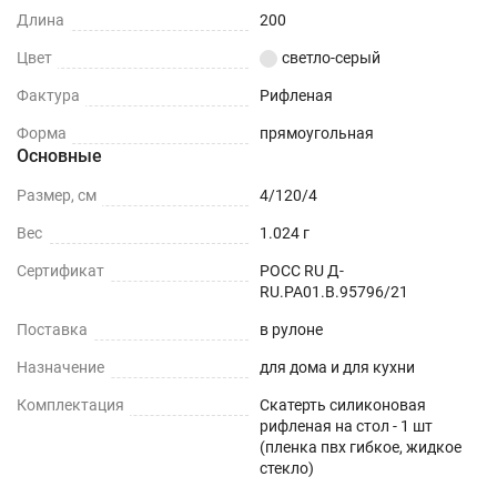
Длина
200
Защита поверхности вашего стола от воды и
Цвет
светло-серый
пролитых жидкостей.
Фактура
Рифленая
ПОДХОДИТ ДЛЯ ЛЮБОГО ИНТЕРЬЕРА
Форма
прямоугольная
Можно устанавливать на любые плоские
Основные
поверхности - дерево, стекло, пластик, мрамор,
Размер, см
4/120/4
гранит, металл и текстиль. Силиконовые
Вес
1.024 г
скатерти толщиной 2 - 2,5 мм более прочные,
рекомендуем использовать для кухонного и
Сертификат
РОСС RU Д-
RU.РА01.В.95796/21
обеденного стола, кухонной столешницы или
деревянных столов.
Поставка
в рулоне
Назначение
для дома и для кухни
ОБЕДЕННЫЙ СТОЛ
Комплектация
Скатерть силиконовая
С ГЛЯНЦЕВОЙ ПОВЕРХНОСТЬЮ
рифленая на стол - 1 шт
(пленка пвх гибкое, жидкое
стекло)
СО СТЕКЛЯННОЙ ПОВЕРХНОСТЬЮ