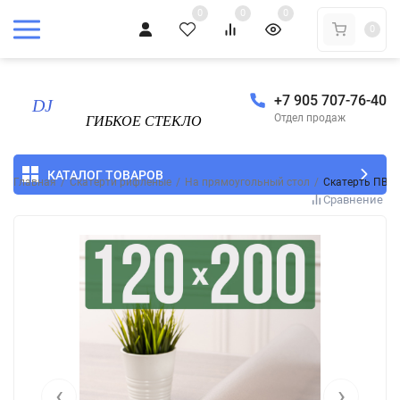
0
0
0
0
+7 905 707-76-40
Отдел продаж
КАТАЛОГ ТОВАРОВ
Главная
/
Скатерти рифленые
/
На прямоугольный стол
/
Скатерть ПВХ 
Сравнение
‹
›