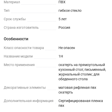
Материал
ПВХ
С ТЕКСТИЛЬНОЙ СКАТЕРТЬЮ
Тип
гибкое стекло
ОФИСНЫЙ СТОЛ
Срок службы
5 лет
Страна изготовитель
Россия
ИЗ ДСП
Особенности
КОМОД
Класс опасности товара
Не опасен
ИЗ ДЕРЕВА
Название модели
1H
ЖУРНАЛЬНЫЙ СТОЛ
Место применения
скатерть на прямоугольный
кухонный стол; письменный,
РИФЛЕНЫЕ И ГЛЯНЦЕВЫЕ
журнальный столик; для
обеденного стола
силиконовые скатерти не отличаются по
Декоративные элементы
матовая рифленая пвх
экологичности и чистоте используемых ПВХ-
скатерть
материалов, а также характеристикам
Дополнительная информация
Сертифицированая пленка
водонепроницаемости, нескользкости и
пвх
термостойкости. Основное отличие заключается