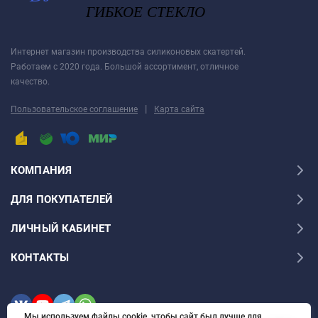
Дайте высохнуть – запах выветривается
максимум через 1-2 дня.
Интернет магазин производства силиконовых скатертей.
Работаем с 2020 года. Большой ассортимент, отличное
Шаг 3
качество.
Уложите пленку заворачивающимися краями
|
Пользовательское соглашение
Карта сайта
вниз. Дополнительное закрепление не требуется
ПЛЕНКА БОЛЬШЕ, ЧЕМ НУЖНО?
КОМПАНИЯ
Мы уже вырезали скатерть для вашего стола
ДЛЯ ПОКУПАТЕЛЕЙ
немного больше, чем заявленные размеры,
чтобы учесть усадку в течении первого месяца.
ЛИЧНЫЙ КАБИНЕТ
Подобная утяжка на 1 - 3 см в зависимости от
КОНТАКТЫ
размера единовременна. Пленка, для
поверхностей длиной более 2 м, имеет более
длительный срок утяжки.
Мы используем файлы cookie, чтобы сайт был лучше для