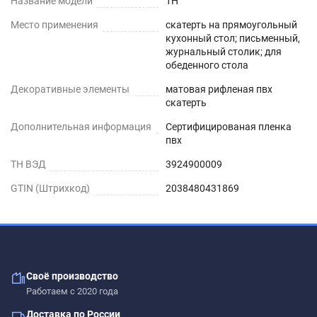
Название модели
1H
ЖУРНАЛЬНЫЙ СТОЛ
Место применения
скатерть на прямоугольный
кухонный стол; письменный,
РИФЛЕНЫЕ И ГЛЯНЦЕВЫЕ
журнальный столик; для
обеденного стола
силиконовые скатерти не отличаются по
Декоративные элементы
матовая рифленая пвх
экологичности и чистоте используемых ПВХ-
скатерть
материалов, а также характеристикам
Дополнительная информация
Сертифицированая пленка
водонепроницаемости, нескользкости и
пвх
термостойкости. Основное отличие заключается
ТН ВЭД
3924900009
в степени прозрачности и в способе укладки на
GTIN (Штрихкод)
2038480431869
глянцевые и стеклянные поверхности без
возникновения воздушных пузырей (для
укладки глянцевых используется особая
технология).
Своё производство
ПОДГОТОВКА К ИСПОЛЬЗОВАНИЮ
Работаем с 2020 года
рифленой скатерти на любых поверхностях
Доставка по России