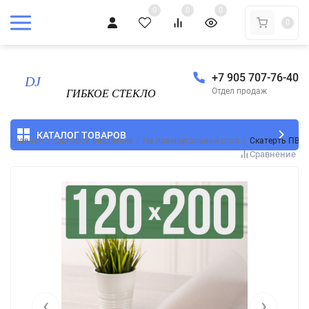
0
0
0
0
+7 905 707-76-40
Отдел продаж
КАТАЛОГ ТОВАРОВ
Главная
/
Скатерти рифленые
/
На прямоугольный стол
/
Скатерть ПВХ 
Сравнение
‹
›