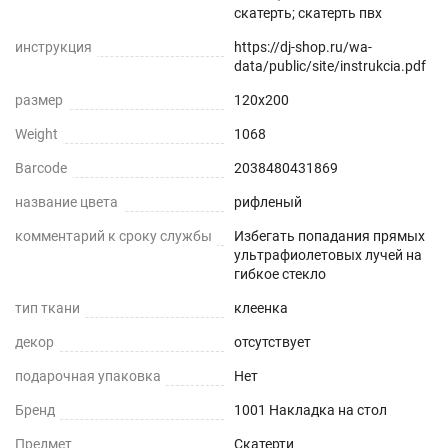
скатерть; скатерть пвх
Звукопоглощение
инструкция
https://dj-shop.ru/wa-
Приглушает звон столовых приборов.
data/public/site/instrukcia.pdf
размер
120x200
Долговечно
Weight
1068
До 5 лет использования.
Barcode
2038480431869
Безопасно
название цвета
рифленый
Для людей и животных.
комментарий к сроку службы
Избегать попадания прямых
ультрафиолетовых лучей на
гибкое стекло
Гипоаллергенно
тип ткани
клеенка
Не желтеет со временем
декор
отсутствует
При использовании в помещении.
подарочная упаковка
Нет
Бренд
1001 Накладка на стол
Не нужно клеить
Предмет
Скатерти