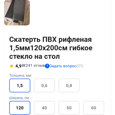
+13
Скатерть ПВХ рифленая
1,5мм120x200см гибкое
стекло на стол
241 отзыв
4,9
Задать вопрос
(21)
?
Толщина, мм:
1,5
0,6
0,8
Ширина, см:
120
40
50
60