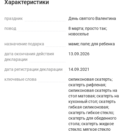
Характеристики
также для улучшения их внешнего вида. Для
производства используется экологически
праздник
День святого Валентина
чистый ПВХ-материал с характеристиками
повод
8 марта; просто так;
водонепроницаемости, нескользкости,
новоселье
термостойкости (до 80°С без деформаций).
назначение подарка
маме; папе; для ребенка
ПРЕИМУЩЕСТВА СИЛИКОНОВЫХ СКАТЕРТЕЙ
дата окончания действия
13.09.2026
декларации
Легко мыть и протирать
дата регистрации декларации
14.09.2021
Защита поверхности стола от отпечатков
ключевые слова
силиконовая скатерть;
пальцев, пыли, грязи и пятен жира.
скатерть рифленая;
силиконовая скатерть на
стол матовая; скатерть на
Гибкость и матовая прозрачность
кухонный стол; скатерть
гибкая силиконовая;
Совмещает высокую прозрачность и простую
скатерть гибкое стекло;
установку даже на стеклянные или глянцевые
скатерть для обеденного
стола; скатерть жидкое
поверхности.
стекло; мягкое стекло