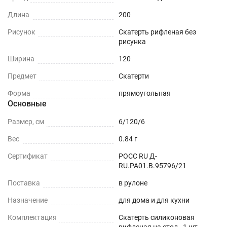
впитывает влагу и устойчива к
Длина
200
загрязнениям.
Рисунок
Скатерть рифленая без
Шумоподавление - снижает стук от посуды.
рисунка
Прозрачность – подчеркнет дизайн вашей
Ширина
120
кухни и стола.
Предмет
Скатерти
Термостойкость - выдерживает температуру
Форма
прямоугольная
до +70 (зависит от толщины)
Основные
Простота - не требует стирки и обслуживания.
Размер, см
6/120/6
Вес
0.84 г
Гибкость - можно свернуть для хранения и
затем вновь разложить.
Сертификат
РОСС RU Д-
RU.РА01.В.95796/21
Долговечность - срок эффективной
Поставка
в рулоне
эксплуатации более 10 лет.
Назначение
для дома и для кухни
Использование скатерти из прозрачного ПВХ
Комплектация
Скатерть силиконовая
сохранит красоту вашей мебели и облегчит