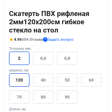
+17
Скатерть ПВХ рифленая
2мм120x200см гибкое
стекло на стол
4.96
504 Отзыва
Задать вопрос
?
Толщина, мм:
2
0,6
0,8
Ширина, см:
120
40
50
60
70
80
90
Длина, см: