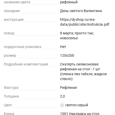
название цвета
рифленый
перманентными), а затем легко удалять их
праздник
День святого Валентина
влажной тканью.
инструкция
https://dj-shop.ru/wa-
Клеенка на стол на кухню имеет стопроцентную
data/public/site/instrukcia.pdf
прозрачность, что подчеркнет красоту вашего
повод
8 марта; просто так;
стола, она не скользит , обладает высокой
новоселье
прочностью, не деформируется от горячей
подарочная упаковка
Нет
кружки (до +70) ,не теряет свои защитные
размер
120x200
свойства и стойкость к жировым загрязнениям
Подробная комплектация
Скатерть силиконовая
долгие годы (срок использования более 5 лет),
рифленая на стол - 1 шт
(пленка пвх гибкое, жидкое
8 неоспоримых преимуществ современного пвх
стекло)
материала.
Фактура
Рифленая
Прочность - защищает любую поверхность от
Толщина
2,0
царапин и потертостей.
Цвет
светло-серый
Влагоотталкивающая поверхность - не
Бренд
1001 Накладка на стол