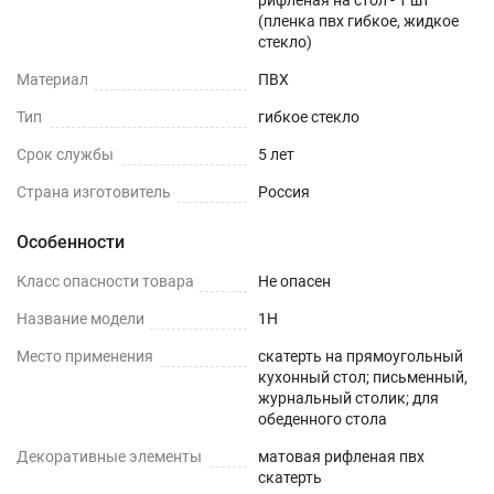
рифленая на стол - 1 шт
уборку после шумного праздника. Простота
(пленка пвх гибкое, жидкое
стекло)
ухода, поразит Вас с первых дней и станет
Материал
ПВХ
отличной находкой для вашей кухни, подчеркнув
красоту и элегантность дизайна вашего дома.
Тип
гибкое стекло
Пленка незаменима для гостиной и поможет
Срок службы
5 лет
создать стильный и уютный интерьер и станет
Страна изготовитель
Россия
украшением любой комнаты. Это лучший
подарок маме, жене на день рождения,8 марта,
Особенности
день влюбленных, новый год.
Класс опасности товара
Не опасен
Для ухода за скатертью мы рекомендуем
Название модели
1H
использовать влажные ткани. Не рекомендуем
Место применения
скатерть на прямоугольный
применять абразивные средства для мытья
кухонный стол; письменный,
посуды и губки с жестким покрытием.
журнальный столик; для
обеденного стола
Обращаем Ваше внимание!
Декоративные элементы
матовая рифленая пвх
После получения материал должен несколько
скатерть