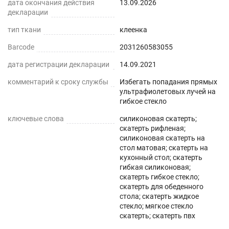
дата окончания действия
13.09.2026
материал ,который быстро расправляется на
декларации
поверхности и легко принимает новую форму
тип ткани
клеенка
сразу после укладки. Уголки стола легко
Barcode
2031260583055
подрезать ножницами или канцелярским ножом
,для придания идеального вида. Мягкое стекло
дата регистрации декларации
14.09.2021
можно использовать поверх белой или цветной
комментарий к сроку службы
Избегать попадания прямых
текстильной скатерти на кухне ,для защиты от
ультрафиолетовых лучей на
гибкое стекло
пролитых напитков, так как материал является
влагоотталкивающим. С помощью мягкого
ключевые слова
силиконовая скатерть;
скатерть рифленая;
стекла Вы всегда будете видеть все свои
силиконовая скатерть на
заметки, если будете использовать его в
стол матовая; скатерть на
кухонный стол; скатерть
качестве коврика на своем рабочем, или
гибкая силиконовая;
компьютерном столе в офисе. Это не только
скатерть гибкое стекло;
красивое защитное покрытие, но и защита
скатерть для обеденного
стола; скатерть жидкое
детской мебели от повреждений и пятен краски,
стекло; мягкое стекло
где дети ,занимаясь творчеством, могут
скатерть; скатерть пвх
рисовать или делать записи маркерами (не