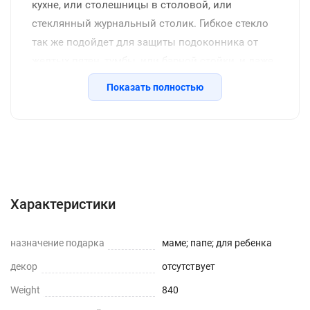
кухне, или столешницы в столовой, или
стеклянный журнальный столик. Гибкое стекло
так же подойдет для защиты подоконника от
желтых пятен, тумбы, или барной стойки, и даже
защитит напольное покрытие от царапин стула.
Показать полностью
Жидкое стекло скручено в рулон и упаковано в
толстую термоусадочную пленку, которая
надежно защищает товар при транспортировке.
Характеристики
Понятная инструкция подскажет как лучше
Описание
Отзывы с фото (504)
разложить материал по рабочей поверхности ,и
Инструкция
Вопросы о товаре
как подрезать в случае необходимости. Широкий
Характеристики
выбор размеров и толщин дает возможность
выбрать любой размер, подходящий специально
назначение подарка
маме; папе; для ребенка
для вашего стола, или взять чуть больше и
декор
отсутствует
подрезать.
Weight
840
Мягкое стекло – это современный прозрачный