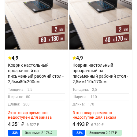
4,9
4,9
Коврик настольный
Коврик настольный
прозрачный на
прозрачный на
письменный рабочий стол -
письменный рабочий стол -
2,5мм80x200см
2,5мм110x170см
Толщина:
2,5
Толщина:
2,5
Ширина:
80
Ширина:
110
Длина:
200
Длина:
170
Этот товар временно
Этот товар временно
недоступен для заказа
недоступен для заказа
4 351
₽
4 493
₽
6 527
₽
6 740
₽
- 33%
Экономия
2 176
₽
- 33%
Экономия
2 247
₽