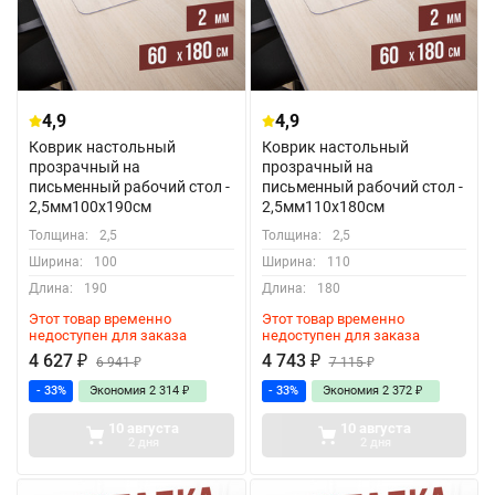
4,9
4,9
Коврик настольный
Коврик настольный
прозрачный на
прозрачный на
письменный рабочий стол -
письменный рабочий стол -
2,5мм100x190см
2,5мм110x180см
Толщина:
2,5
Толщина:
2,5
Ширина:
100
Ширина:
110
Длина:
190
Длина:
180
Этот товар временно
Этот товар временно
недоступен для заказа
недоступен для заказа
4 627
₽
4 743
₽
6 941
₽
7 115
₽
- 33%
Экономия
2 314
₽
- 33%
Экономия
2 372
₽
10 августа
10 августа
2 дня
2 дня