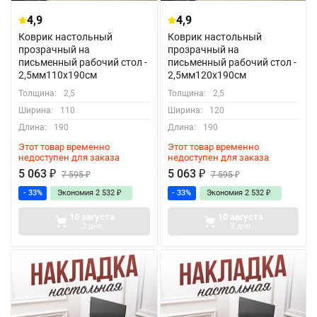
4,9
4,9
Коврик настольный
Коврик настольный
прозрачный на
прозрачный на
письменный рабочий стол -
письменный рабочий стол -
2,5мм110x190см
2,5мм120x190см
Толщина:
2,5
Толщина:
2,5
Ширина:
110
Ширина:
120
Длина:
190
Длина:
190
Этот товар временно
Этот товар временно
недоступен для заказа
недоступен для заказа
5 063
₽
5 063
₽
7 595
₽
7 595
₽
- 33%
Экономия
2 532
₽
- 33%
Экономия
2 532
₽
10 августа
10 августа
2 дня
2 дня