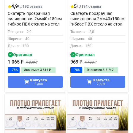
4,9
5
192 отзыва
194 отзыва
Скатерть прозрачная
Скатерть прозрачная
силиконовая 2мм40x180см
силиконовая 2мм40x150см
гибкое ПВХ стекло на стол
гибкое ПВХ стекло на стол
Толщина:
2,0
Толщина:
2,0
Ширина:
40
Ширина:
40
Длина:
180
Длина:
150
Оригинал
Оригинал
1 065
₽
969
₽
4 879
₽
4 488
₽
- 78%
Экономия
3 814
₽
- 78%
Экономия
3 519
₽
8 августа
8 августа
2 дня
2 дня