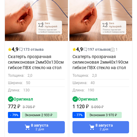
4,9
4,9
173 отзыва
197 отзывов
1
Скатерть прозрачная
Скатерть прозрачная
силиконовая 2мм50x130см
силиконовая 2мм40x190см
гибкое ПВХ стекло на стол
гибкое ПВХ стекло на стол
Толщина:
2,0
Толщина:
2,0
Ширина:
50
Ширина:
40
Длина:
130
Длина:
190
Оригинал
Оригинал
772
₽
1 120
₽
3 705
₽
5 090
₽
- 79%
Экономия
2 933
₽
- 77%
Экономия
3 970
₽
8 августа
8 августа
2 дня
2 дня