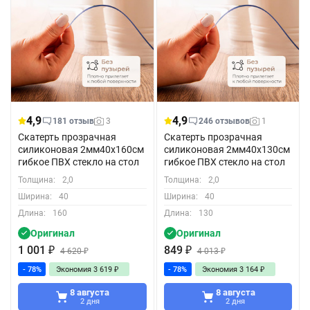
4,9
4,9
181 отзыв
3
246 отзывов
1
Скатерть прозрачная
Скатерть прозрачная
силиконовая 2мм40x160см
силиконовая 2мм40x130см
гибкое ПВХ стекло на стол
гибкое ПВХ стекло на стол
Толщина:
2,0
Толщина:
2,0
Ширина:
40
Ширина:
40
Длина:
160
Длина:
130
Оригинал
Оригинал
1 001
₽
849
₽
4 620
₽
4 013
₽
- 78%
Экономия
3 619
₽
- 78%
Экономия
3 164
₽
8 августа
8 августа
2 дня
2 дня