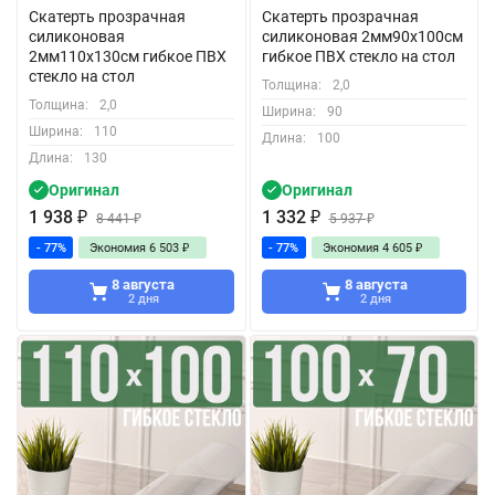
Скатерть прозрачная
Скатерть прозрачная
силиконовая
силиконовая 2мм90x100см
2мм110x130см гибкое ПВХ
гибкое ПВХ стекло на стол
стекло на стол
Толщина:
2,0
Толщина:
2,0
Ширина:
90
Ширина:
110
Длина:
100
Длина:
130
Оригинал
Оригинал
1 938
₽
1 332
₽
8 441
₽
5 937
₽
- 77%
Экономия
6 503
₽
- 77%
Экономия
4 605
₽
8 августа
8 августа
2 дня
2 дня