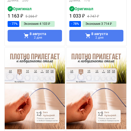
Длина:
200
Длина:
170
Оригинал
Оригинал
1 163
₽
1 033
₽
5 266
₽
4 747
₽
- 77%
Экономия
4 103
₽
- 78%
Экономия
3 714
₽
8 августа
8 августа
2 дня
2 дня