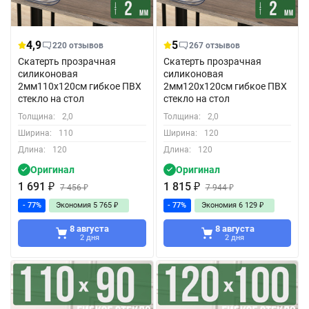
4,9
5
220 отзывов
267 отзывов
Скатерть прозрачная
Скатерть прозрачная
силиконовая
силиконовая
2мм110x120см гибкое ПВХ
2мм120x120см гибкое ПВХ
стекло на стол
стекло на стол
Толщина:
2,0
Толщина:
2,0
Ширина:
110
Ширина:
120
Длина:
120
Длина:
120
Оригинал
Оригинал
1 691
₽
1 815
₽
7 456
₽
7 944
₽
- 77%
Экономия
5 765
₽
- 77%
Экономия
6 129
₽
8 августа
8 августа
2 дня
2 дня