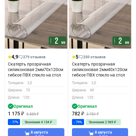
4,9
5
279 отзывов
250 отзывов
Скатерть прозрачная
Скатерть прозрачная
силиконовая 2мм70x120см
силиконовая 2мм40x120см
гибкое ПВХ стекло на стол
гибкое ПВХ стекло на стол
Толщина:
2,0
Толщина:
2,0
Ширина:
70
Ширина:
40
Длина:
120
Длина:
120
Оригинал
Оригинал
1 175
₽
782
₽
5 309
₽
3 751
₽
- 77%
Экономия
4 134
₽
- 79%
Экономия
2 969
₽
8 августа
8 августа