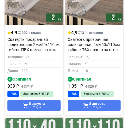
4,9
4,9
302 отзыва
311 отзывов
Скатерть прозрачная
Скатерть прозрачная
силиконовая 2мм50x110см
силиконовая 2мм60x110см
гибкое ПВХ стекло на стол
гибкое ПВХ стекло на стол
Толщина:
2,0
Толщина:
2,0
Ширина:
50
Ширина:
60
Длина:
110
Длина:
110
Оригинал
Оригинал
939
₽
1 051
₽
4 371
₽
4 820
₽
- 78%
Экономия
3 432
₽
- 78%
Экономия
3 769
₽
8 августа
8 августа
2 дня
2 дня