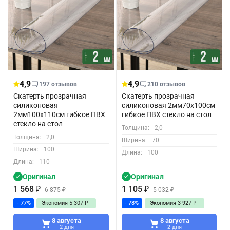
4,9
4,9
197 отзывов
210 отзывов
Скатерть прозрачная
Скатерть прозрачная
силиконовая
силиконовая 2мм70x100см
2мм100x110см гибкое ПВХ
гибкое ПВХ стекло на стол
стекло на стол
Толщина:
2,0
Толщина:
2,0
Ширина:
70
Ширина:
100
Длина:
100
Длина:
110
Оригинал
Оригинал
1 568
₽
1 105
₽
6 875
₽
5 032
₽
- 77%
Экономия
5 307
₽
- 78%
Экономия
3 927
₽
8 августа
8 августа
2 дня
2 дня