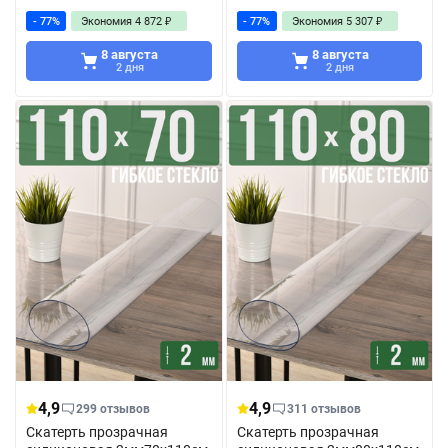
- 77%
Экономия
4 872
₽
- 77%
Экономия
5 307
₽
8 августа
8 августа
2 дня
2 дня
4,9
4,9
299 отзывов
311 отзывов
Скатерть прозрачная
Скатерть прозрачная