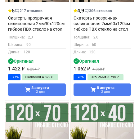
5
4,9
217 отзывов
306 отзывов
Скатерть прозрачная
Скатерть прозрачная
силиконовая 2мм90x120см
силиконовая 2мм60x120см
гибкое ПВХ стекло на стол
гибкое ПВХ стекло на стол
Толщина:
2,0
Толщина:
2,0
Ширина:
90
Ширина:
60
Длина:
120
Длина:
120
Оригинал
Оригинал
1 422
₽
1 062
₽
6 294
₽
4 860
₽
- 77%
Экономия
4 872
₽
- 78%
Экономия
3 798
₽
8 августа
8 августа
2 дня
2 дня