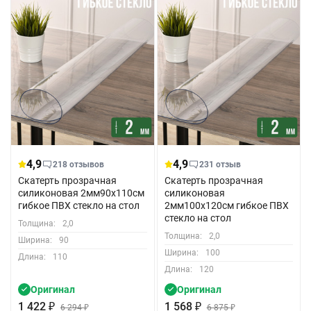
4,9
4,9
218 отзывов
231 отзыв
Скатерть прозрачная
Скатерть прозрачная
силиконовая 2мм90x110см
силиконовая
гибкое ПВХ стекло на стол
2мм100x120см гибкое ПВХ
стекло на стол
Толщина:
2,0
Толщина:
2,0
Ширина:
90
Ширина:
100
Длина:
110
Длина:
120
Оригинал
Оригинал
1 422
₽
1 568
₽
6 294
₽
6 875
₽