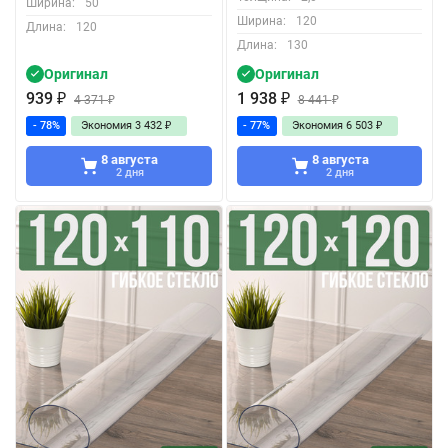
Ширина:
50
Ширина:
120
Длина:
120
Длина:
130
Оригинал
Оригинал
939
₽
1 938
₽
4 371
₽
8 441
₽
- 78%
Экономия
3 432
₽
- 77%
Экономия
6 503
₽
8 августа
8 августа
2 дня
2 дня