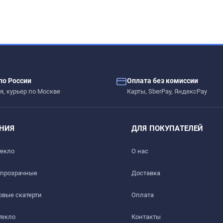
– сколы, вмятины, царапины.
по России
Оплата без комиссии
я, курьер по Москве
Карты, SberPay, ЯндексPay
ых жидкостей.
НИЯ
ДЛЯ ПОКУПАТЕЛЕЙ
 дерево, стекло, пластик, мрамор, гранит, металл и текстиль
текло
О нас
 прозрачные
Доставка​
вые скатерти
Оплата
текло
Контакты