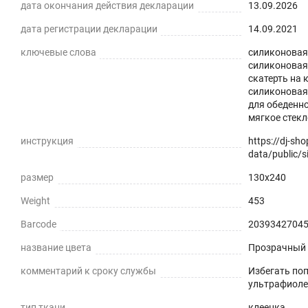
дата окончания действия декларации
13.09.2026
дата регистрации декларации
14.09.2021
ключевые слова
силиконовая 
силиконовая 
Силиконовая прозрачная скатерть -
скатерть на 
силиконовая;
практичное решение для защиты плоских горизонталь
для обеденно
мягкое стекл
экологически чистый ПВХ-материал с характеристика
инструкция
https://dj-sh
ПРЕИМУЩЕСТВА ГИБКОГО СТЕКЛА
data/public/si
размер
130x240
Легко мыть и протирать
Weight
453
Защита поверхности стола от отпечатков пальцев, пы
Barcode
2039342704
Прозрачная и Гибкая
название цвета
Прозрачный
Не скрывает натуральный цвет вашего стола или ска
комментарий к сроку службы
Избегать по
ультрафиоле
Звукопоглощение
тип ткани
клеенка