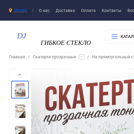
О нас
Доставка​
Оплата
Контакты
Воп
Москва
КАТАЛ
Главная
/
Скатерти прозрачные
/
На прямоугольный с
‹