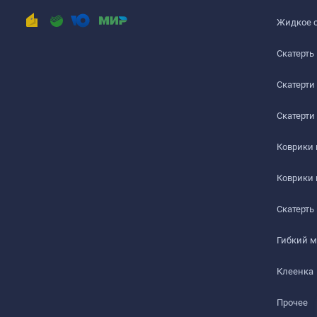
РАБОЧИЙ СТОЛ
Жидкое 
ЖУРНАЛЬНЫЙ СТОЛ
Скатерть
ДЕТСКИЙ СТОЛ
Скатерти
ПОДГОТОВКА К ИСПОЛЬЗОВАНИЮ
Скатерти
на текстурированном столе или скатерти
Коврики
Шаг 1
Коврики
Сразу после распаковки пленки может присутствова
салфеткой с мыльным раствором.
Скатерть
Шаг 2
Гибкий 
Дайте высохнуть – запах выветривается максимум чер
Клеенка
Шаг 3
Прочее