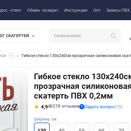
рос - ответ
Обмен - возврат
Инструкция
Опт
Завесы ПВХ
ОГ СКАТЕРТЕЙ
тол
/
Гибкое стекло 130x240см прозрачная силиконовая скат
Гибкое стекло 130x240с
прозрачная силиконова
скатерть ПВХ 0,2мм
278 отзывов
4,9
Задать вопрос
(58)
?
Ширина, см:
130
40
50
60
70