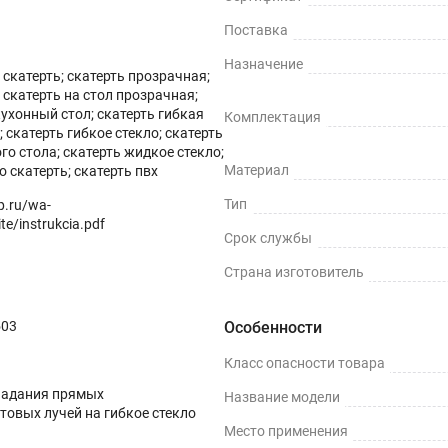
Поставка
Назначение
скатерть; скатерть прозрачная;
скатерть на стол прозрачная;
кухонный стол; скатерть гибкая
Комплектация
 скатерть гибкое стекло; скатерть
ных поверхностей и скатертей, а также для улучшения их вн
го стола; скатерть жидкое стекло;
Материал
о скатерть; скатерть пвх
ми водонепроницаемости, нескользкости, термостойкости (м
Тип
op.ru/wa-
te/instrukcia.pdf
Срок службы
Страна изготовитель
ли, грязи и пятен жира.
503
Особенности
Класс опасности товара
терти.
падания прямых
Название модели
товых лучей на гибкое стекло
Место применения