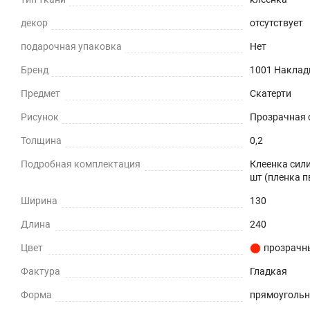
Приглушает звон столовых приборов.
декор
отсутствует
подарочная упаковка
Нет
Долговечно
Бренд
1001 Наклад
До 5 лет использования
Предмет
Скатерти
Безопасно
Рисунок
Прозрачная с
Для людей и животных
Толщина
0,2
Подробная комплектация
Клеенка сили
Гипоаллергенно
шт (пленка п
Не желтеет со временем
Ширина
130
Длина
240
При использовании в помещении
Цвет
прозрачн
Не нужно клеить
Фактура
Гладкая
Прочность и износостойкость
Форма
прямоуголь