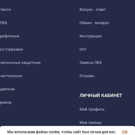
стекло
Вопрос - ответ
 ПВХ
Обмен - возврат
 рифленые
Инструкция
 со стразами
Опт
 напольные защитные
Завесы ПВХ
 настольные
Отзывы
ть слабый быстро выветриваемый запах. Перед использовани
 цветная
ЛИЧНЫЙ КАБИНЕТ
мрамор
Мой профиль
ез 1-2 дня.
Мои заказы
OK
Мы используем файлы cookie, чтобы сайт был лучше для вас.