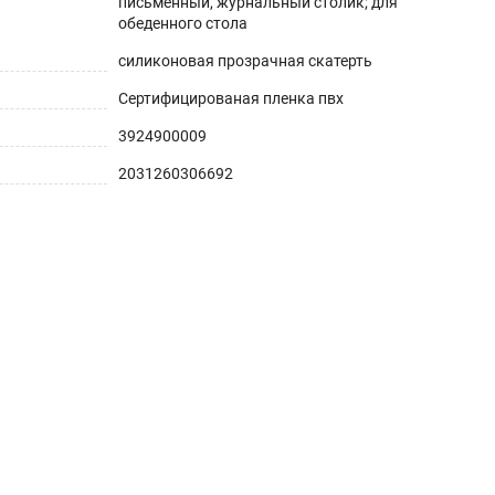
письменный, журнальный столик; для
обеденного стола
силиконовая прозрачная скатерть
Сертифицированая пленка пвх
3924900009
2031260306692