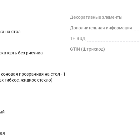
Декоративные элементы
Дополнительная информация
ка на стол
ТН ВЭД
GTIN (Штрихкод)
катерть без рисунка
коновая прозрачная на стол - 1
вх гибкое, жидкое стекло)
ый
ная