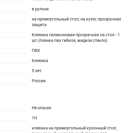
в рулоне
на прямоугольный стол; на кухю; прозрачная
защита
Клеенка силиконовая прозрачная на стол - 1
шт (пленка пвх гибкое, жидкое стекло)
ешнего вида. Для производства используется
ПВХ
аксимум до 70°С).
Клеенка
5 лет
Россия
Не опасен
1H
клеенка на прямоугольный кухонный стол;