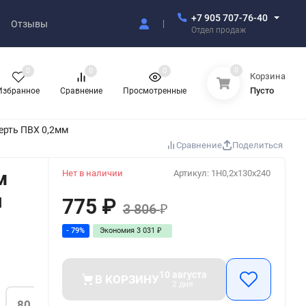
+7 905 707-76-40
Отзывы
Отдел продаж
0
0
0
0
Корзина
Пусто
Избранное
Сравнение
Просмотренные
ерть ПВХ 0,2мм
Сравнение
Поделиться
м
Нет в наличии
Артикул:
1H0,2x130x240
я
775
₽
3 806
₽
- 79%
Экономия
3 031
₽
10 августа
В КОРЗИНУ
2 дня
80