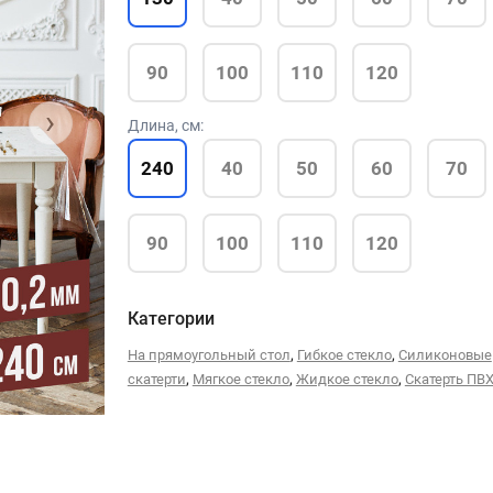
90
100
110
120
›
Длина, см:
240
40
50
60
70
90
100
110
120
Категории
,
,
На прямоугольный стол
Гибкое стекло
Силиконовые
,
,
,
скатерти
Мягкое стекло
Жидкое стекло
Скатерть ПВ