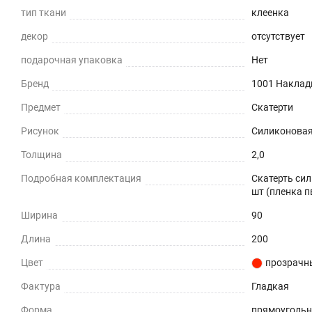
тип ткани
клеенка
Приглушает звон столовых приборов.
декор
отсутствует
Долговечно
подарочная упаковка
Нет
До 5 лет использования
Бренд
1001 Наклад
Предмет
Скатерти
Безопасно
Рисунок
Силиконовая 
Для людей и животных
Толщина
2,0
Гипоаллергенно
Подробная комплектация
Скатерть сил
шт (пленка п
Не желтеет со временем
Ширина
90
При использовании в помещении
Длина
200
Не нужно клеить
Цвет
прозрачн
Фактура
Гладкая
Прочность и износостойкость
Форма
прямоуголь