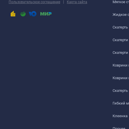
РАБОЧИЙ СТОЛ
|
Мягкое с
Пользовательское соглашение
Карта сайта
ЖУРНАЛЬНЫЙ СТОЛ
Жидкое 
Скатерть
ДЕТСКИЙ СТОЛ
ПОДГОТОВКА К ИСПОЛЬЗОВАНИЮ
Скатерти
на текстурированном столе или скатерти
Скатерти
Шаг 1
Коврики
Сразу после распаковки пленки может присутствова
Коврики
салфеткой с мыльным раствором.
Скатерть
Шаг 2
Гибкий 
Дайте высохнуть – запах выветривается максимум чер
Клеенка
Шаг 3
Прочее