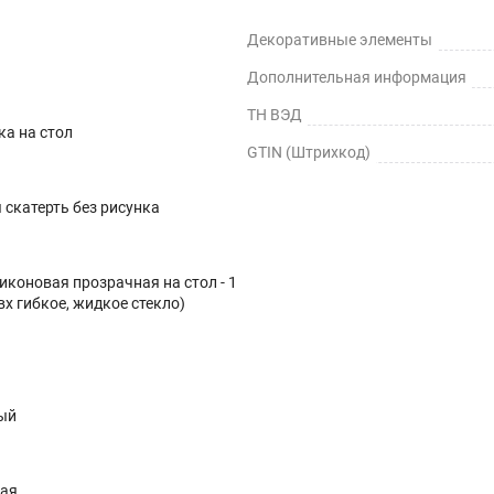
Декоративные элементы
Дополнительная информация
ТН ВЭД
ка на стол
GTIN (Штрихкод)
скатерть без рисунка
иконовая прозрачная на стол - 1
вх гибкое, жидкое стекло)
ый
ная