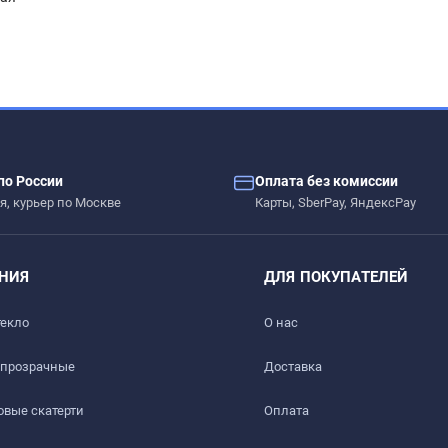
– сколы, вмятины, царапины.
по России
Оплата без комиссии
ых жидкостей.
я, курьер по Москве
Карты, SberPay, ЯндексPay
 дерево, стекло, пластик, мрамор, гранит, металл и текстиль
НИЯ
ДЛЯ ПОКУПАТЕЛЕЙ
текло
О нас
 прозрачные
Доставка​
вые скатерти
Оплата