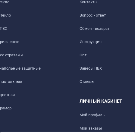
текло
Контакты
стекло
Вопрос - ответ
 ПВХ
Обмен - возврат
 рифленые
Инструкция
 со стразами
Опт
 напольные защитные
Завесы ПВХ
ть слабый быстро выветриваемый запах. Перед использовани
 настольные
Отзывы
 цветная
ЛИЧНЫЙ КАБИНЕТ
мрамор
ез 1-2 дня.
Мой профиль
Мои заказы