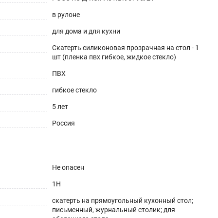
в рулоне
для дома и для кухни
Скатерть силиконовая прозрачная на стол - 1
шт (пленка пвх гибкое, жидкое стекло)
ешнего вида. Для производства используется
ПВХ
аксимум до 70°С).
гибкое стекло
5 лет
Россия
Не опасен
1H
скатерть на прямоугольный кухонный стол;
письменный, журнальный столик; для