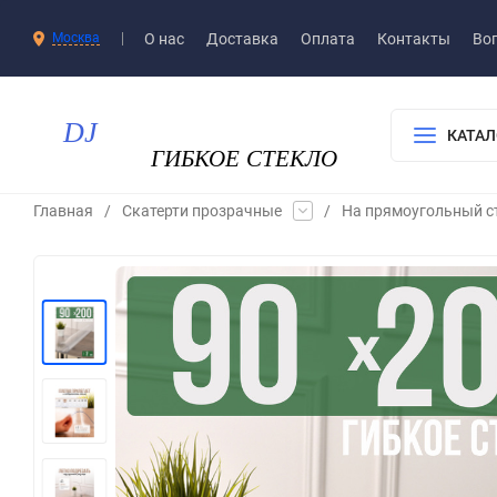
О нас
Доставка​
Оплата
Контакты
Воп
Москва
КАТАЛ
Главная
/
Скатерти прозрачные
/
На прямоугольный с