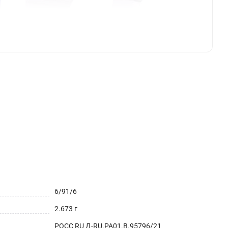
6/91/6
2.673 г
РОСС RU Д-RU.РА01.В.95796/21