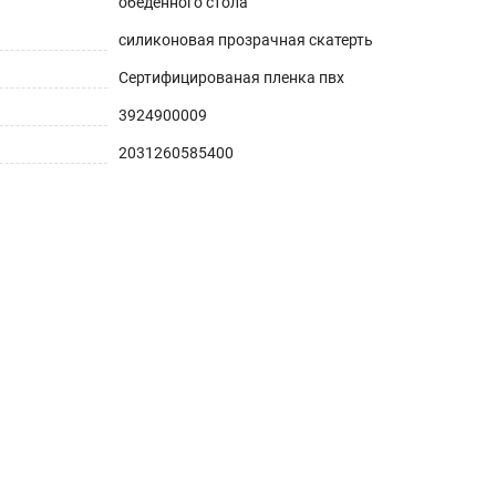
обеденного стола
силиконовая прозрачная скатерть
Сертифицированая пленка пвх
3924900009
2031260585400