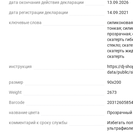
дата окончания действия декларации
13.09.2026
дата регистрации декларации
14.09.2021
ключевые слова
силиконовая 
тонкая; сили
Силиконовая прозрачная скатерть -
прозрачная; 
скатерть гиб
практичное решение для защиты плоских горизонталь
стекло; скат
скатерть жид
экологически чистый ПВХ-материал с характеристика
скатерть
ПРЕИМУЩЕСТВА ГИБКОГО СТЕКЛА
инструкция
https://dj-sh
data/public/si
Легко мыть и протирать
размер
90x200
Защита поверхности стола от отпечатков пальцев, пы
Weight
2673
Barcode
2031260585
Прозрачная и Гибкая
название цвета
Прозрачный
Не скрывает натуральный цвет вашего стола или ска
комментарий к сроку службы
Избегать по
Звукопоглощение
ультрафиоле