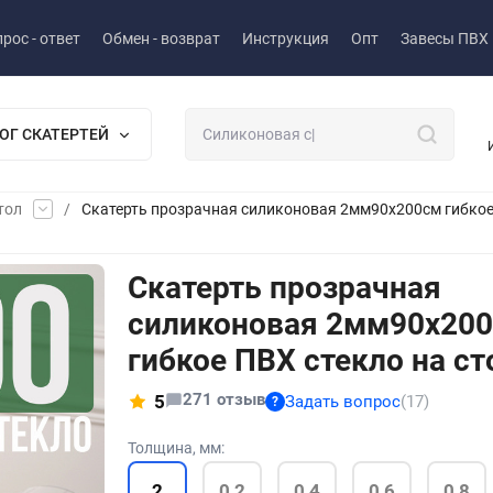
рос - ответ
Обмен - возврат
Инструкция
Опт
Завесы ПВХ
ОГ СКАТЕРТЕЙ
тол
/
Скатерть прозрачная силиконовая 2мм90x200см гибкое 
Скатерть прозрачная
силиконовая 2мм90x20
гибкое ПВХ стекло на ст
271 отзыв
5
Задать вопрос
(17)
?
Толщина, мм:
2
0,2
0,4
0,6
0,8