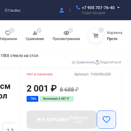
+7 905 707-76-40
Отзывы
Отдел продаж
0
0
0
0
Корзина
Пусто
Избранное
Сравнение
Просмотренные
ПВХ стекло на стол
Сравнение
Поделиться
Нет в наличии
Артикул:
1H2x90x200
0см
2 001
₽
8 688
₽
ол
- 76%
Экономия
6 687
₽
8 августа
В КОРЗИНУ
2 дня
1,2