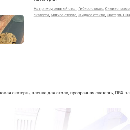
,
,
На прямоугольный стол
Гибкое стекло
Силиконовые
,
,
,
скатерти
Мягкое стекло
Жидкое стекло
Скатерть ПВ
15
вая скатерть, пленка для стола, прозрачная скатерть, ПВХ пл