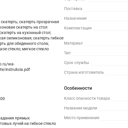
Поставка
Назначение
скатерть; скатерть прозрачная
коновая скатерть на стол
Комплектация
скатерть на кухонный стол;
кая силиконовая; скатерть гибкое
ных поверхностей и скатертей, а также для улучшения их вн
Материал
ерть для обеденного стола;
кое стекло; мягкое стекло
ми водонепроницаемости, нескользкости, термостойкости (м
Тип
Срок службы
op.ru/wa-
te/instrukcia.pdf
Страна изготовитель
ли, грязи и пятен жира.
Особенности
Класс опасности товара
400
Название модели
терти.
Место применения
падания прямых
товых лучей на гибкое стекло