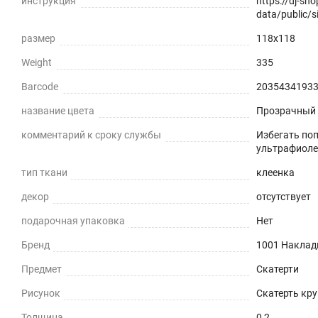
инструкция
https://dj-sh
data/public/si
Не нужно клеить
размер
118x118
Прочность и износостойкость
Weight
335
Защита поверхностей от механических повреждений 
Barcode
2035434193
название цвета
Прозрачный
Термостойкость
комментарий к сроку службы
Избегать по
До +70°С.
ультрафиоле
тип ткани
Влагостойкость
клеенка
декор
отсутствует
Защита поверхности вашего стола от воды и пролит
подарочная упаковка
Нет
ПОДХОДИТ ДЛЯ ЛЮБОГО ИНТЕРЬЕРА
Бренд
1001 Наклад
Можно устанавливать на любые плоские поверхности -
Предмет
Скатерти
ОБЕДЕННЫЙ СТОЛ
Рисунок
Скатерть кру
Толщина
0,2