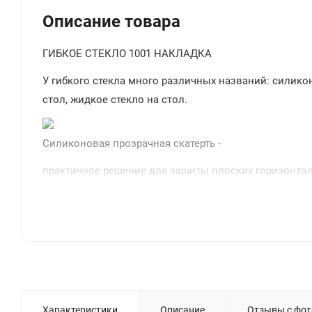
Описание товара
ГИБКОЕ СТЕКЛО 1001 НАКЛАДКА
У гибкого стекла много различных названий: силиконо
стол, жидкое стекло на стол.
Силиконовая прозрачная скатерть -
практичное решение для защиты плоских горизонталь
экологически чистый ПВХ-материал с характеристика
ПРЕИМУЩЕСТВА ГИБКОГО СТЕКЛА
Легко мыть и протирать
Защита поверхности стола от отпечатков пальцев, пы
Прозрачная и Гибкая
Характеристики
Описание
Отзывы с фот