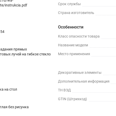
op.ru/wa-
Срок службы
te/instrukcia.pdf
Страна изготовитель
Особенности
– сколы, вмятины, царапины.
354
Класс опасности товара
Название модели
падания прямых
Место применения
товых лучей на гибкое стекло
Декоративные элементы
ых жидкостей.
Дополнительная информация
ка на стол
ТН ВЭД
 дерево, стекло, пластик, мрамор, гранит, металл и текстиль
GTIN (Штрихкод)
глая без рисунка