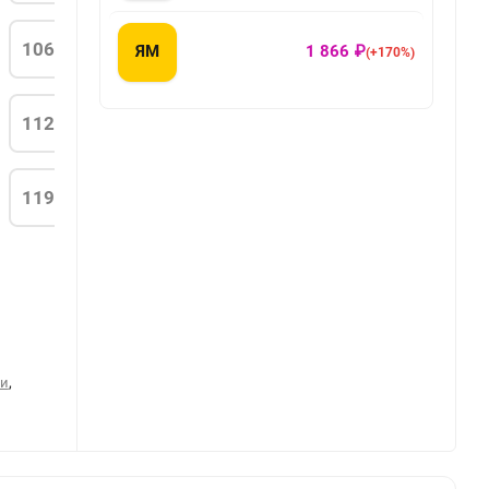
106
ЯМ
1 866 ₽
(+170%)
112
119
,
ти