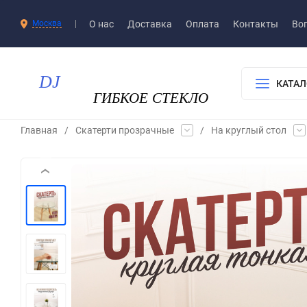
О нас
Доставка​
Оплата
Контакты
Воп
Москва
КАТАЛ
Главная
/
Скатерти прозрачные
/
На круглый стол
‹