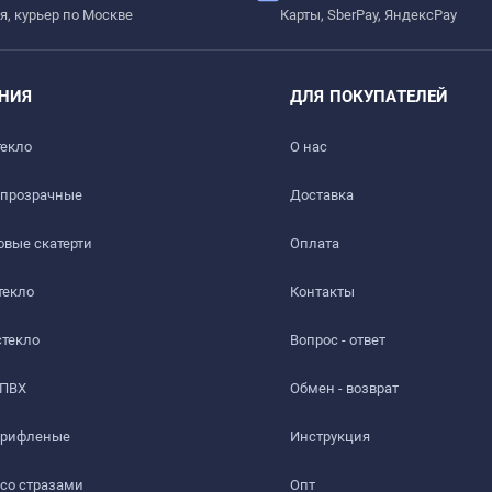
я, курьер по Москве
Карты, SberPay, ЯндексPay
ез 1-2 дня.
НИЯ
ДЛЯ ПОКУПАТЕЛЕЙ
полнительное закрепление не требуется.
текло
О нас
 прозрачные
Доставка​
анную поверхность под пленкой могут образовываться воздуш
.
вые скатерти
Оплата
текло
Контакты
течении 1 месяца происходит утяжка на 1 - 3 см (зависит от 
стекло
Вопрос - ответ
льный срок утяжки.
 ПВХ
Обмен - возврат
 рифленые
Инструкция
 со стразами
Опт