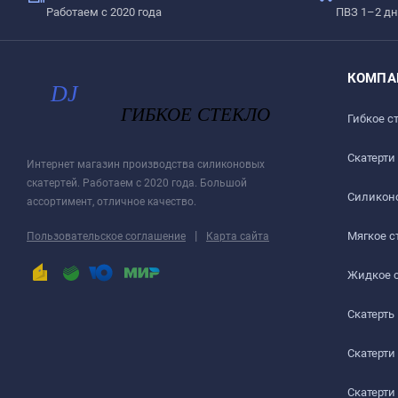
Работаем с 2020 года
ПВЗ 1–2 дн
Дайте высохнуть – запах выветривается максимум чер
Шаг 3
КОМПА
Уложите пленку заворачивающимися краями вниз. До
Гибкое с
ИНСТРУКЦИЯ ПО УСТАНОВКЕ
Скатерти
Интернет магазин производства силиконовых
При укладке на стеклянную, глянцевую или полиров
скатертей. Работаем с 2020 года. Большой
необходимо использовать технологию из видео ниже
Силиконо
ассортимент, отличное качество.
ПЛЕНКА БОЛЬШЕ, ЧЕМ НУЖНО?
|
Мягкое с
Пользовательское соглашение
Карта сайта
Пленка отрезается с техническим запасом, так как в 
Жидкое 
поверхностей длиной более 1,5 м, имеет более длите
Скатерть
ПЛЕНКА С ЗАПАСОМ
Скатерти
Начальное положение и после утяжки через месяц
Скатерти