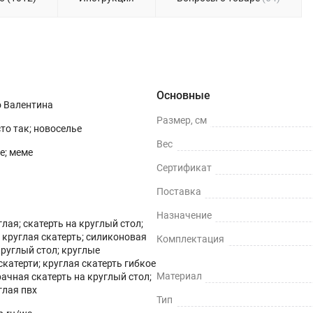
терти.
Основные
о Валентина
Размер, см
сто так; новоселье
Вес
ге; меме
Сертификат
Поставка
Назначение
глая; скатерть на круглый стол;
круглая скатерть; силиконовая
Комплектация
круглый стол; круглые
катерти; круглая скатерть гибкое
Материал
рачная скатерть на круглый стол;
глая пвх
Тип