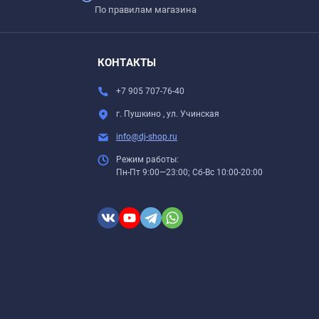
По правилам магазина
КОНТАКТЫ
+7 905 707-76-40
г. Пушкино , ул. Учинская
info@dj-shop.ru
ные пустоты. Для того чтобы этого избежать вам
Режим работы:
Пн-Пт 9:00—23:00; Сб-Вс 10:00-20:00
размера). Подобная утяжка единовременна. Пленка, для