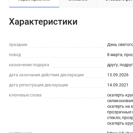
Не скрывает натуральный цвет вашего стола или ска
Характеристики
Звукопоглощение
Приглушает звон столовых приборов.
праздник
День святог
Долговечно
повод
8 марта; про
До 5 лет использования
назначение подарка
другу; подру
дата окончания действия декларации
13.09.2026
Безопасно
дата регистрации декларации
14.09.2021
Для людей и животных
ключевые слова
скатерть кру
Гипоаллергенно
силиконовая 
скатерть на 
прозрачные с
Не желтеет со временем
стекло; проз
скатерть кру
При использовании в помещении