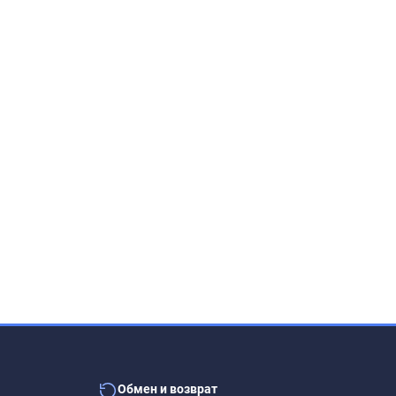
ем пленки, протрите её поверхность влажной
Обмен и возврат