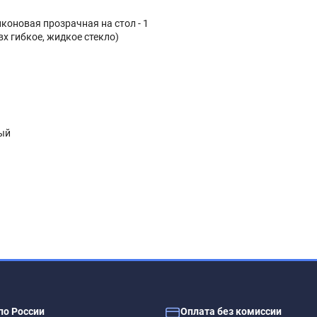
коновая прозрачная на стол - 1
вх гибкое, жидкое стекло)
ый
ть слабый быстро выветриваемый запах. Перед использовани
по России
Оплата без комиссии