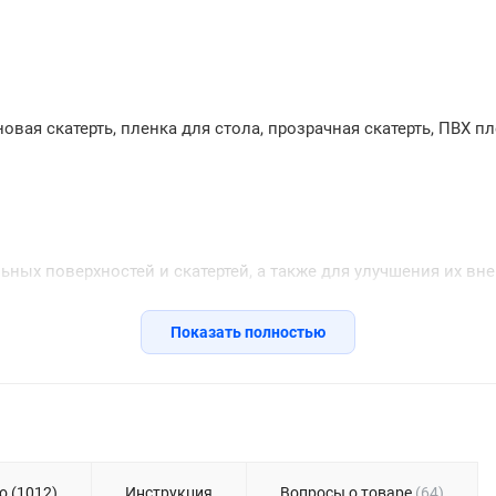
вая скатерть, пленка для стола, прозрачная скатерть, ПВХ пл
ных поверхностей и скатертей, а также для улучшения их вн
ми водонепроницаемости, нескользкости, термостойкости (м
Показать полностью
ли, грязи и пятен жира.
о (1012)
Инструкция
Вопросы о товаре
(64)