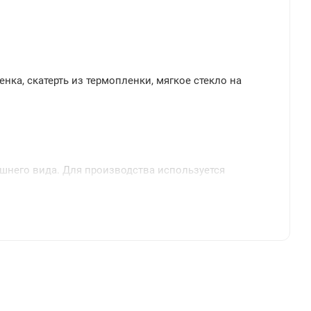
енка, скатерть из термопленки, мягкое стекло на
ешнего вида. Для производства используется
аксимум до 70°С).