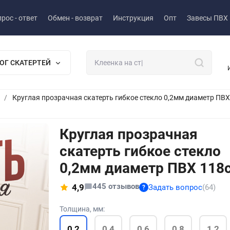
рос - ответ
Обмен - возврат
Инструкция
Опт
Завесы ПВХ
ОГ СКАТЕРТЕЙ
/
Круглая прозрачная скатерть гибкое стекло 0,2мм диаметр ПВ
Круглая прозрачная
скатерть гибкое стекло
0,2мм диаметр ПВХ 118
445 отзывов
4,9
Задать вопрос
(64)
?
Толщина, мм:
0,2
0,4
0,6
0,8
1,2