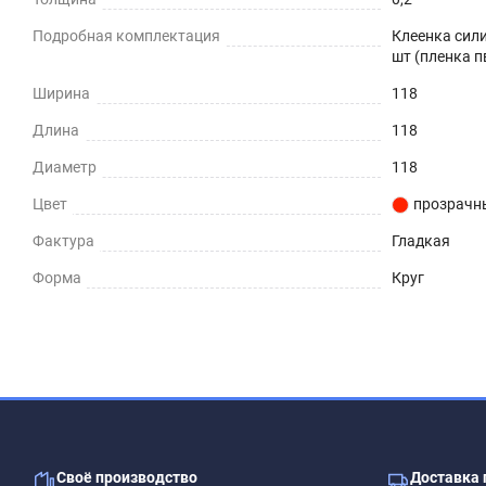
СТОЛЕШНИЦЫ
Подробная комплектация
Клеенка сили
шт (пленка п
СТОЛЫ СО СКАТЕРТЬЮ
Ширина
118
РАБОЧИЙ СТОЛ
Длина
118
ЖУРНАЛЬНЫЙ СТОЛ
Диаметр
118
Цвет
прозрачн
ДЕТСКИЙ СТОЛ
Фактура
Гладкая
ПОДГОТОВКА К ИСПОЛЬЗОВАНИЮ
Форма
Круг
на текстурированном столе или скатерти
Шаг 1
Сразу после распаковки пленки может присутствова
салфеткой с мыльным раствором.
Шаг 2
Своё производство
Доставка 