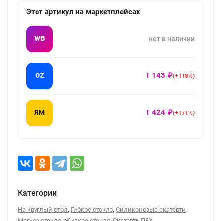
Этот артикул на маркетплейсах
WB
нет в наличии
OZ
1 143 ₽
(+118%)
ЯМ
1 424 ₽
(+171%)
Категории
,
,
,
На круглый стол
Гибкое стекло
Силиконовые скатерти
,
,
Мягкое стекло
Жидкое стекло
Скатерть ПВХ