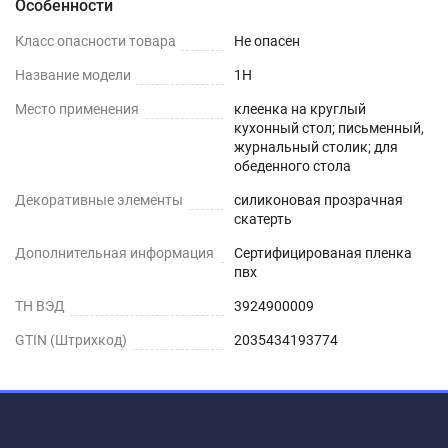
Особенности
Шаг 1
Класс опасности товара
Не опасен
Сразу после распаковки пленки может
Название модели
1H
присутствовать слабый быстро выветриваемый
Место применения
клеенка на круглый
запах. Перед использованием пленки, протрите
кухонный стол; письменный,
её поверхность влажной салфеткой с мыльным
журнальный столик; для
обеденного стола
раствором.
Декоративные элементы
силиконовая прозрачная
скатерть
Шаг 2
Дополнительная информация
Сертифицированая пленка
Дайте высохнуть – запах выветривается
пвх
максимум через 1-2 дня.
ТН ВЭД
3924900009
Шаг 3
GTIN (Штрихкод)
2035434193774
Уложите пленку заворачивающимися краями
вниз. Дополнительное закрепление не
требуется.