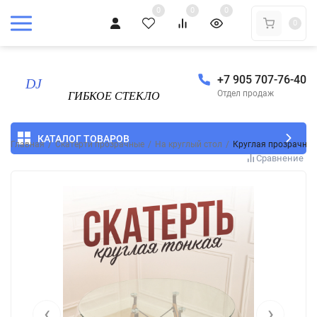
0
0
0
0
+7 905 707-76-40
Отдел продаж
КАТАЛОГ ТОВАРОВ
Главная
/
Скатерти прозрачные
/
На круглый стол
/
Круглая прозрачная
Сравнение
‹
›