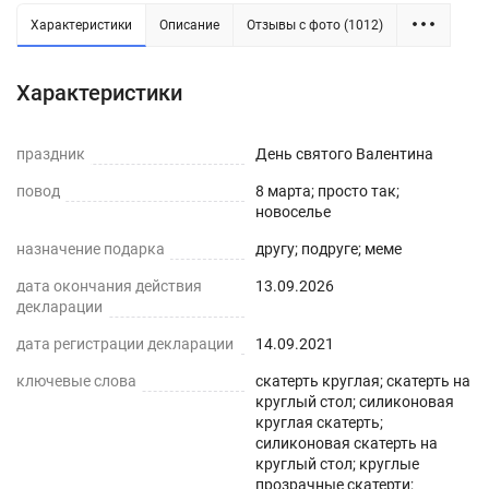
Характеристики
Описание
Отзывы с фото (1012)
Силиконовая прозрачная скатерть -
Характеристики
практичное решение для защиты плоских
горизонтальных поверхностей и скатертей, а
праздник
День святого Валентина
также для улучшения их внешнего вида. Для
повод
8 марта; просто так;
производства используется экологически
новоселье
чистый ПВХ-материал с характеристиками
назначение подарка
другу; подруге; меме
водонепроницаемости, нескользкости,
дата окончания действия
13.09.2026
термостойкости (максимум до 70°С).
декларации
ПРЕИМУЩЕСТВА ГИБКОГО СТЕКЛА
дата регистрации декларации
14.09.2021
ключевые слова
скатерть круглая; скатерть на
Легко мыть и протирать
круглый стол; силиконовая
круглая скатерть;
Защита поверхности стола от отпечатков
силиконовая скатерть на
пальцев, пыли, грязи и пятен жира.
круглый стол; круглые
прозрачные скатерти;