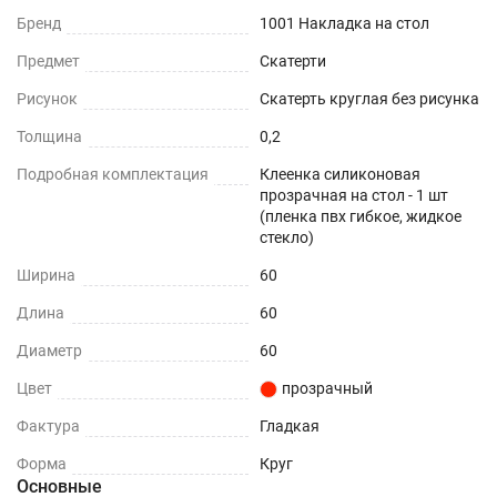
Бренд
1001 Накладка на стол
При использовании в помещении
Предмет
Скатерти
Не нужно клеить
Рисунок
Скатерть круглая без рисунка
Прочность и износостойкость
Толщина
0,2
Подробная комплектация
Клеенка силиконовая
Защита поверхностей от механических
прозрачная на стол - 1 шт
повреждений – сколы, вмятины, царапины.
(пленка пвх гибкое, жидкое
стекло)
Термостойкость
Ширина
60
До +70°С.
Длина
60
Диаметр
60
Влагостойкость
Цвет
прозрачный
Защита поверхности вашего стола от воды и
Фактура
пролитых жидкостей.
Гладкая
Форма
Круг
ПОДХОДИТ ДЛЯ ЛЮБОГО ИНТЕРЬЕРА
Основные