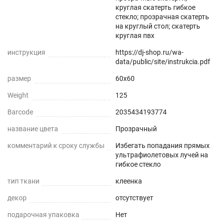
круглая скатерть гибкое
Прозрачная и Гибкая
стекло; прозрачная скатерть
на круглый стол; скатерть
Не скрывает натуральный цвет вашего стола
круглая пвх
или скатерти.
инструкция
https://dj-shop.ru/wa-
data/public/site/instrukcia.pdf
Звукопоглощение
размер
60x60
Приглушает звон столовых приборов.
Weight
125
Долговечно
Barcode
2035434193774
До 5 лет использования
название цвета
Прозрачный
комментарий к сроку службы
Избегать попадания прямых
Безопасно
ультрафиолетовых лучей на
гибкое стекло
Для людей и животных
тип ткани
клеенка
Гипоаллергенно
декор
отсутствует
Не желтеет со временем
подарочная упаковка
Нет