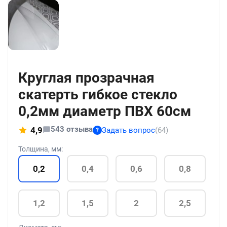
+56
Круглая прозрачная
скатерть гибкое стекло
0,2мм диаметр ПВХ 60см
543 отзыва
4,9
Задать вопрос
(64)
?
Толщина, мм:
0,2
0,4
0,6
0,8
1,2
1,5
2
2,5