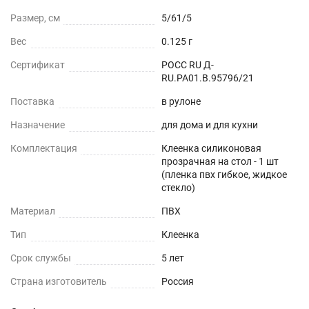
Можно устанавливать на любые плоские
Размер, см
5/61/5
поверхности - дерево, стекло, пластик, мрамор,
Вес
0.125 г
гранит, металл и текстиль.
Сертификат
РОСС RU Д-
RU.РА01.В.95796/21
ОБЕДЕННЫЙ СТОЛ
Поставка
в рулоне
СТОЛЕШНИЦЫ
Назначение
для дома и для кухни
СТОЛЫ СО СКАТЕРТЬЮ
Комплектация
Клеенка силиконовая
прозрачная на стол - 1 шт
(пленка пвх гибкое, жидкое
РАБОЧИЙ СТОЛ
стекло)
ЖУРНАЛЬНЫЙ СТОЛ
Материал
ПВХ
Тип
Клеенка
ДЕТСКИЙ СТОЛ
Срок службы
5 лет
ПОДГОТОВКА К ИСПОЛЬЗОВАНИЮ
Страна изготовитель
Россия
на текстурированном столе или скатерти