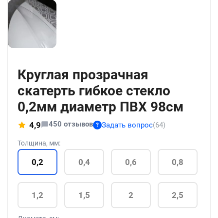
+56
Круглая прозрачная
скатерть гибкое стекло
0,2мм диаметр ПВХ 98см
450 отзывов
4,9
Задать вопрос
(64)
?
Толщина, мм:
0,2
0,4
0,6
0,8
1,2
1,5
2
2,5