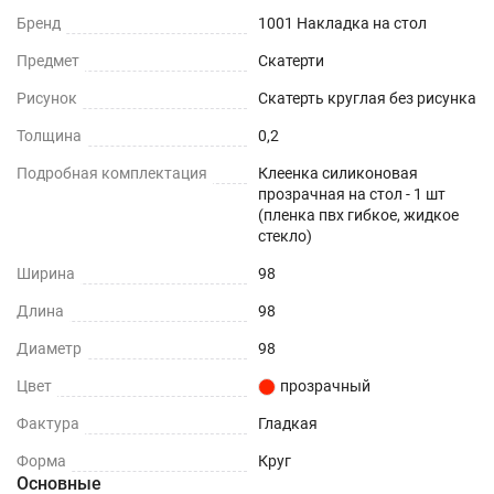
Бренд
1001 Накладка на стол
При использовании в помещении
Предмет
Скатерти
Не нужно клеить
Рисунок
Скатерть круглая без рисунка
Прочность и износостойкость
Толщина
0,2
Подробная комплектация
Клеенка силиконовая
Защита поверхностей от механических
прозрачная на стол - 1 шт
повреждений – сколы, вмятины, царапины.
(пленка пвх гибкое, жидкое
стекло)
Термостойкость
Ширина
98
До +70°С.
Длина
98
Диаметр
98
Влагостойкость
Цвет
прозрачный
Защита поверхности вашего стола от воды и
Фактура
пролитых жидкостей.
Гладкая
Форма
Круг
ПОДХОДИТ ДЛЯ ЛЮБОГО ИНТЕРЬЕРА
Основные