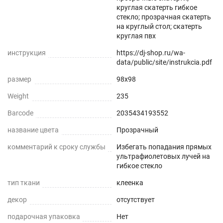
круглая скатерть гибкое
Прозрачная и Гибкая
стекло; прозрачная скатерть
на круглый стол; скатерть
Не скрывает натуральный цвет вашего стола
круглая пвх
или скатерти.
инструкция
https://dj-shop.ru/wa-
data/public/site/instrukcia.pdf
Звукопоглощение
размер
98x98
Приглушает звон столовых приборов.
Weight
235
Долговечно
Barcode
2035434193552
До 5 лет использования
название цвета
Прозрачный
комментарий к сроку службы
Избегать попадания прямых
Безопасно
ультрафиолетовых лучей на
гибкое стекло
Для людей и животных
тип ткани
клеенка
Гипоаллергенно
декор
отсутствует
Не желтеет со временем
подарочная упаковка
Нет