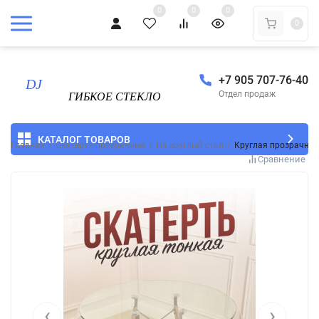
0
0
0
0
+7 905 707-76-40
Отдел продаж
КАТАЛОГ ТОВАРОВ
Главная
/
Скатерти прозрачные
/
На круглый стол
/
Круглая прозрачная
Сравнение
‹
›