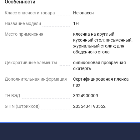
Особенности
Шаг 1
Класс опасности товара
Не опасен
Сразу после распаковки пленки может
Название модели
1H
присутствовать слабый быстро выветриваемый
Место применения
клеенка на круглый
запах. Перед использованием пленки, протрите
кухонный стол; письменный,
её поверхность влажной салфеткой с мыльным
журнальный столик; для
обеденного стола
раствором.
Декоративные элементы
силиконовая прозрачная
скатерть
Шаг 2
Дополнительная информация
Сертифицированая пленка
Дайте высохнуть – запах выветривается
пвх
максимум через 1-2 дня.
ТН ВЭД
3924900009
Шаг 3
GTIN (Штрихкод)
2035434193552
Уложите пленку заворачивающимися краями
вниз. Дополнительное закрепление не
требуется.