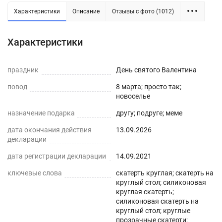
Характеристики
Описание
Отзывы с фото (1012)
Силиконовая прозрачная скатерть -
Характеристики
практичное решение для защиты плоских
горизонтальных поверхностей и скатертей, а
праздник
День святого Валентина
также для улучшения их внешнего вида. Для
повод
8 марта; просто так;
производства используется экологически
новоселье
чистый ПВХ-материал с характеристиками
назначение подарка
другу; подруге; меме
водонепроницаемости, нескользкости,
дата окончания действия
13.09.2026
термостойкости (максимум до 70°С).
декларации
ПРЕИМУЩЕСТВА ГИБКОГО СТЕКЛА
дата регистрации декларации
14.09.2021
ключевые слова
скатерть круглая; скатерть на
Легко мыть и протирать
круглый стол; силиконовая
круглая скатерть;
Защита поверхности стола от отпечатков
силиконовая скатерть на
пальцев, пыли, грязи и пятен жира.
круглый стол; круглые
прозрачные скатерти;