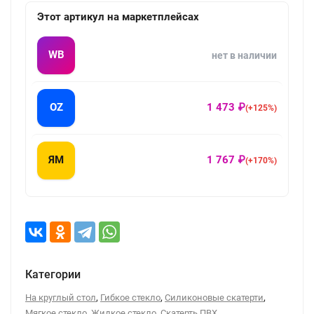
Этот артикул на маркетплейсах
WB
нет в наличии
OZ
1 473 ₽
(+125%)
ЯМ
1 767 ₽
(+170%)
Категории
,
,
,
На круглый стол
Гибкое стекло
Силиконовые скатерти
,
,
Мягкое стекло
Жидкое стекло
Скатерть ПВХ