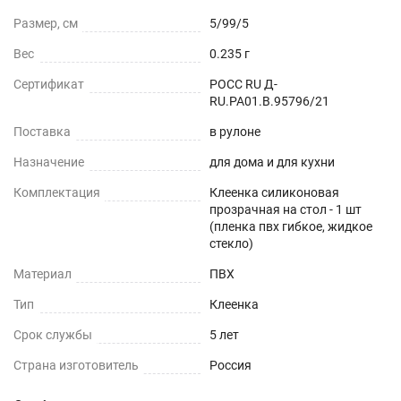
Можно устанавливать на любые плоские
Размер, см
5/99/5
поверхности - дерево, стекло, пластик, мрамор,
Вес
0.235 г
гранит, металл и текстиль.
Сертификат
РОСС RU Д-
RU.РА01.В.95796/21
ОБЕДЕННЫЙ СТОЛ
Поставка
в рулоне
СТОЛЕШНИЦЫ
Назначение
для дома и для кухни
СТОЛЫ СО СКАТЕРТЬЮ
Комплектация
Клеенка силиконовая
прозрачная на стол - 1 шт
(пленка пвх гибкое, жидкое
РАБОЧИЙ СТОЛ
стекло)
ЖУРНАЛЬНЫЙ СТОЛ
Материал
ПВХ
Тип
Клеенка
ДЕТСКИЙ СТОЛ
Срок службы
5 лет
ПОДГОТОВКА К ИСПОЛЬЗОВАНИЮ
Страна изготовитель
Россия
на текстурированном столе или скатерти